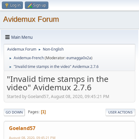
Log in
Sign up
Avidemux Forum
Main Menu
Avidemux Forum
Non-English
►
Avidemux-French
(Moderator:
eumagga0x2a
)
►
"Invalid time stamps in the video" Avidemux 2.7.6
►
"Invalid time stamps in the
video" Avidemux 2.7.6
Started by Goeland57, August 08, 2020, 09:45:21 PM
Pages
1
GO DOWN
USER ACTIONS
Goeland57
August 08, 2020, 09:45:21 PM