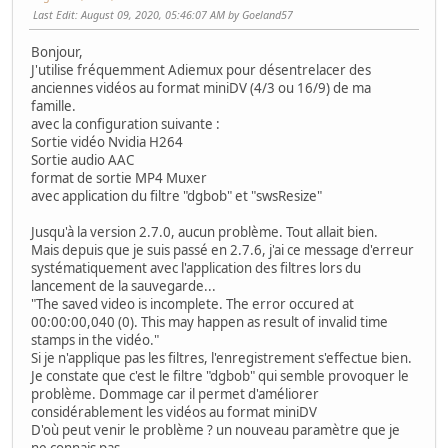
Last Edit
: August 09, 2020, 05:46:07 AM by Goeland57
Bonjour,
J'utilise fréquemment Adiemux pour désentrelacer des
anciennes vidéos au format miniDV (4/3 ou 16/9) de ma
famille.
avec la configuration suivante :
Sortie vidéo Nvidia H264
Sortie audio AAC
format de sortie MP4 Muxer
avec application du filtre "dgbob" et "swsResize"
Jusqu'à la version 2.7.0, aucun problème. Tout allait bien.
Mais depuis que je suis passé en 2.7.6, j'ai ce message d'erreur
systématiquement avec l'application des filtres lors du
lancement de la sauvegarde...
"The saved video is incomplete. The error occured at
00:00:00,040 (0). This may happen as result of invalid time
stamps in the vidéo."
Si je n'applique pas les filtres, l'enregistrement s'effectue bien.
Je constate que c'est le filtre "dgbob" qui semble provoquer le
problème. Dommage car il permet d'améliorer
considérablement les vidéos au format miniDV
D'où peut venir le problème ? un nouveau paramètre que je
ne connais pas..