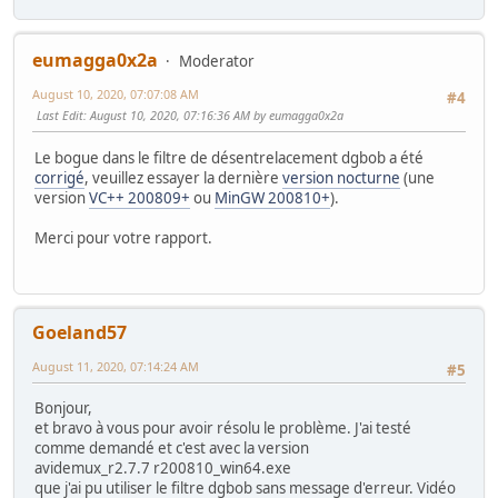
eumagga0x2a
Moderator
August 10, 2020, 07:07:08 AM
#4
Last Edit
: August 10, 2020, 07:16:36 AM by eumagga0x2a
Le bogue dans le filtre de désentrelacement dgbob a été
corrigé
, veuillez essayer la dernière
version nocturne
(une
version
VC++ 200809+
ou
MinGW 200810+
).
Merci pour votre rapport.
Goeland57
August 11, 2020, 07:14:24 AM
#5
Bonjour,
et bravo à vous pour avoir résolu le problème. J'ai testé
comme demandé et c'est avec la version
avidemux_r2.7.7 r200810_win64.exe
que j'ai pu utiliser le filtre dgbob sans message d'erreur. Vidéo