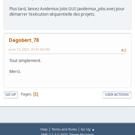
Plus tard, lancez Avidemux Jobs GUI (avidemux_jobs.exe) pour
démarrer l'exécution séquentielle des projets.
Dagobert_78
June 13, 2021, 07:41:04 PM
#2
Tout simplement.
Merci.
Pages
1
GO UP
USER ACTIONS
|
|
Help
Terms and Rules
Go Up ▲
,
SMF 2.1.2 © 2022
Simple Machines