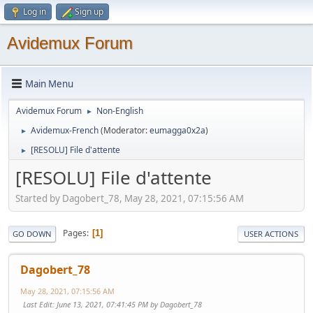
Log in
Sign up
Avidemux Forum
Main Menu
Avidemux Forum
Non-English
►
Avidemux-French
(Moderator:
eumagga0x2a
)
►
[RESOLU] File d'attente
►
[RESOLU] File d'attente
Started by Dagobert_78, May 28, 2021, 07:15:56 AM
Pages
1
GO DOWN
USER ACTIONS
Dagobert_78
May 28, 2021, 07:15:56 AM
Last Edit
: June 13, 2021, 07:41:45 PM by Dagobert_78