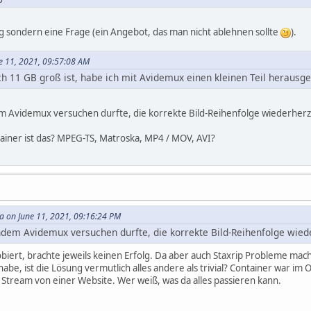
g sondern eine Frage (ein Angebot, das man nicht ablehnen sollte
).
e 11, 2021, 09:57:08 AM
ch 11 GB groß ist, habe ich mit Avidemux einen kleinen Teil herausg
 Avidemux versuchen durfte, die korrekte Bild-Reihenfolge wiederherzu
tainer ist das? MPEG-TS, Matroska, MP4 / MOV, AVI?
 on June 11, 2021, 09:16:24 PM
dem Avidemux versuchen durfte, die korrekte Bild-Reihenfolge wiede
iert, brachte jeweils keinen Erfolg. Da aber auch Staxrip Probleme machte 
 habe, ist die Lösung vermutlich alles andere als trivial? Container war i
Stream von einer Website. Wer weiß, was da alles passieren kann.