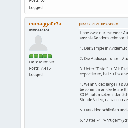
Posts: 67
Logged
eumagga0x2a
June 12, 2021, 10:39:48 PM
Moderator
Habe zwar nur mit einer Au
anschließendem Reimport in
1. Das Sample in Avidemux 
2. Die Audiospur unter "Aud
Hero Member
Posts: 7,415
3. Unter "Datei" --> "Als B
exportieren, bei 50 fps ent
Logged
4. Wenn Video länger als 3
bekommt man das letzte Bil
33 Minuten setzen, den Schr
Stunde Video, ganz grob ve
5. Das Video schließen und
6. "Datei" --> "Anfügen" (S