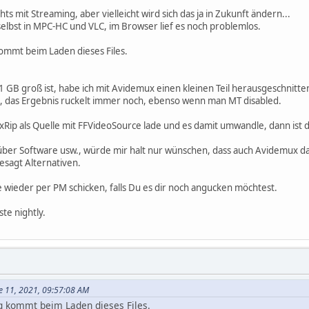
s mit Streaming, aber vielleicht wird sich das ja in Zukunft ändern...
selbst in MPC-HC und VLC, im Browser lief es noch problemlos.
mmt beim Laden dieses Files.
1 GB groß ist, habe ich mit Avidemux einen kleinen Teil herausgeschnitten
, das Ergebnis ruckelt immer noch, ebenso wenn man MT disabled.
xRip als Quelle mit FFVideoSource lade und es damit umwandle, dann ist d
g über Software usw., würde mir halt nur wünschen, dass auch Avidemux da
esagt Alternativen.
e wieder per PM schicken, falls Du es dir noch angucken möchtest.
te nightly.
e 11, 2021, 09:57:08 AM
 kommt beim Laden dieses Files.