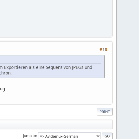
#10
m Exportieren als eine Sequenz von JPEGs und
chron.
eug.
PRINT
Jump to