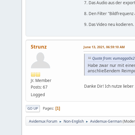
7. Das Audio aus der export
8. Den Filter "Bildfrequenz 
9. Das Video neu kodieren.
Strunz
June 13, 2021, 06:59:10 AM
Quote from: eumagga0x2a
Habe zwar nur mit eine
anschließendem Reimpor
Jr. Member
Danke Dir! Ich nutze liebe
Posts: 67
Logged
Pages
1
GO UP
Avidemux Forum
Non-English
Avidemux-German
(Moder
►
►