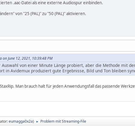
ierten .aac-Datei als eine externe Audiospur einbinden.
ändern" von "25 (PAL)" zu "50 (PAL)" aktivieren.
 on June 12, 2021, 10:39:48 PM
r Auswahl von einer Minute Länge probiert, aber die Methode mit de
t in Avidemux produziert gute Ergebnisse, Bild und Ton bleiben syn
r StaxRip. Man brauch halt für jeden Anwendungsfall das passende Werkz
ator:
eumagga0x2a
)
Problem mit Streaming-File
►