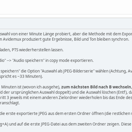
swahl von einer Minute Länge probiert, aber die Methode mit dem Expor
 Avidemux produziert gute Ergebnisse, Bild und Ton bleiben synchron.
laden, PTS wiederherstellen lassen.
io" --> "Audio speichern" in copy mode exportieren.
ild speichern" die Option "Auswahl als JPEG-Bilderserie" wählen (Achtung
spricht es ~33 Minuten).
3 Minuten ist (wovon ich ausgehe),
zum nächsten Bild nach B wechseln
d der ursprünglichen Auswahl doppelt) und die Auswahl löschen (Entf), d
itt 3 jeweils mit einem anderen Zielordner wiederholen bis das Ende des 
ranschlagt.
 die erste exportierte JPEG aus dem ersten Ordner öffnen (die restliche
trg+A) und auf die erste JPEG-Datei aus dem zweiten Ordner zeigen. Diese