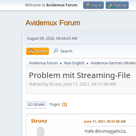
Welcome to
Avidemux Forum
.
Log in
Sign up
Avidemux Forum
August 09, 2026, 08:44:43 AM
Home
Search
Avidemux Forum
Non-English
Avidemux-German
(Moder
►
►
Problem mit Streaming-File
Started by Strunz, June 11, 2021, 09:57:08 AM
Pages
1
GO DOWN
Strunz
June 11, 2021, 09:57:08 AM
Hallo @eumagga0x2a,