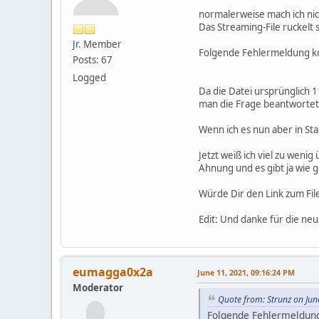
normalerweise mach ich nicht
Das Streaming-File ruckelt 
Jr. Member
Folgende Fehlermeldung ko
Posts: 67
Logged
Da die Datei ursprünglich 1
man die Frage beantwortet
Wenn ich es nun aber in Sta
Jetzt weiß ich viel zu weni
Ahnung und es gibt ja wie g
Würde Dir den Link zum Fil
Edit: Und danke für die neus
eumagga0x2a
June 11, 2021, 09:16:24 PM
Moderator
Quote from: Strunz on Jun
Folgende Fehlermeldung