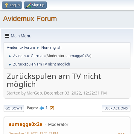
Log in
Sign up
Avidemux Forum
Main Menu
Avidemux Forum
Non-English
►
Avidemux-German
(Moderator:
eumagga0x2a
)
►
Zurückspulen am TV nicht möglich
►
Zurückspulen am TV nicht
möglich
Started by MarGeb, December 03, 2022, 12:22:31 PM
1
Pages
2
GO DOWN
USER ACTIONS
eumagga0x2a
Moderator
December 18, 2022, 12:22:52 PM