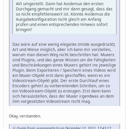
AVI umgestellt. Dann hat Avidemux den ersten
Durchgang gemacht und mir dann gesagt, dass das
so nicht empfehlenswert ist. Könnte Avidemux die
Ausgabekonfiguration nicht gleich am Anfang
prüfen und einen entsprechenden Hinweis sofort
bringen?
Das wäre auf eine wenig elegante (milde ausgedrückt)
Art und Weise möglich, aber ich kann mir vorstellen,
warum man diesen Weg nicht beschritten hat. Muxers
sind Plugins, und das ganze Wissen um die Fähigkeiten
und Beschränkungen eines Muxers gehört ins jeweilige
Plugin. Beim Exportieren / Speichern eines Videos wird
ein Muxer-Objekt erst dann geschaffen, wenn es ein
Videostream-Objekt gibt. Der erste Durchlauf eines
Encoders gehört zu vorbereitenden Schritten, um so
ein Videostream-Objekt zu erzeugen. Erst dann kann
sich herausstellen, dass der Muxer irgendwas an dem
ihm vorgesetzten Videostream nicht mag.
Okay, verstanden.
Quote from: eumagga0x2a on December 22, 2022, 12:43:17