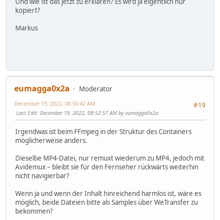
Und wie ist das jetzt zu erklären? Es wird ja eigentlich nur
kopiert?
Markus
eumagga0x2a
Moderator
December 19, 2022, 08:50:42 AM
#19
Last Edit
: December 19, 2022, 08:52:57 AM by eumagga0x2a
Irgendwas ist beim FFmpeg in der Struktur des Containers
möglicherweise anders.
Dieselbe MP4-Datei, nur remuxt wiederum zu MP4, jedoch mit
Avidemux – bleibt sie für den Fernseher rückwärts weiterhin
nicht navigierbar?
Wenn ja und wenn der Inhalt hinreichend harmlos ist, wäre es
möglich, beide Dateien bitte als Samples über WeTransfer zu
bekommen?