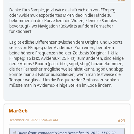
Danke fürs Sample, jetzt wäre es hilfreich ein von FFmpeg
oder Avidemux exportiertes MP4 Video in die Hände zu
bekommen (in der Kürze liegt die Würze, kleinere Samples
bevorzugt), wo Navigation rückwärts auf dem Fernseher
funktioniert.
Es gibt etliche Differenzen zwischen dem Original und Exports,
sei es von FFmpeg oder Avidemux. Zum einen, benutzen
beide höhere Frequenzen bei der Zeitbasis (Original: 1 kHz,
FFmpeg: 16 kHz, Avidemux: 25 kHz), zum anderen, sind einige
neue Atoms / Boxen (pasp, btrt, sgpd, sbgp) hinzugekommen,
die der Fernseher möglicherweise nicht kennt. sgpd und sbgp
könnte man als Faktor ausschließen, wenn man testweise die
Tonspur weglässt. Um die Frequenz der Zeitbasis zu senken,
müsste man in Avidemux einige Stellen im Code ändern.
MarGeb
December 20, 2022, 05:44:40 AM
#23
Quote from: eumagga0x2a on December 19, 2022, 11:09:20