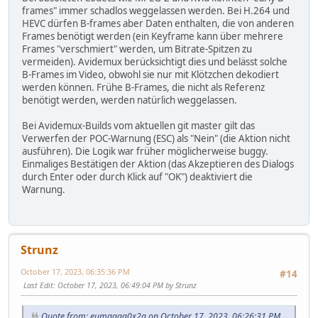
frames" immer schadlos weggelassen werden. Bei H.264 und
HEVC dürfen B-frames aber Daten enthalten, die von anderen
Frames benötigt werden (ein Keyframe kann über mehrere
Frames "verschmiert" werden, um Bitrate-Spitzen zu
vermeiden). Avidemux berücksichtigt dies und belässt solche
B-Frames im Video, obwohl sie nur mit Klötzchen dekodiert
werden können. Frühe B-Frames, die nicht als Referenz
benötigt werden, werden natürlich weggelassen.
Bei Avidemux-Builds vom aktuellen git master gilt das
Verwerfen der POC-Warnung (ESC) als "Nein" (die Aktion nicht
ausführen). Die Logik war früher möglicherweise buggy.
Einmaliges Bestätigen der Aktion (das Akzeptieren des Dialogs
durch Enter oder durch Klick auf "OK") deaktiviert die
Warnung.
Strunz
October 17, 2023, 06:35:36 PM
#14
Last Edit
: October 17, 2023, 06:49:04 PM by Strunz
Quote from: eumagga0x2a on October 17, 2023, 06:26:31 PM