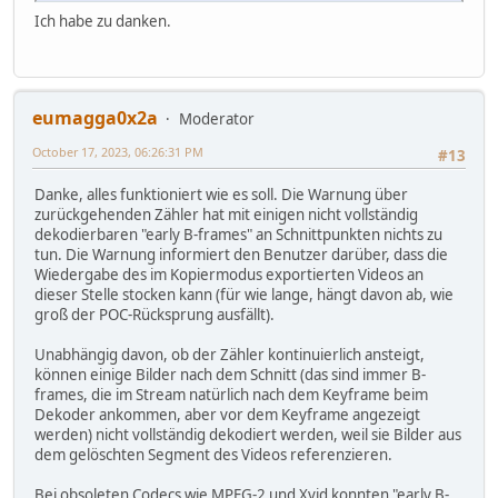
Ich habe zu danken.
eumagga0x2a
Moderator
October 17, 2023, 06:26:31 PM
#13
Danke, alles funktioniert wie es soll. Die Warnung über
zurückgehenden Zähler hat mit einigen nicht vollständig
dekodierbaren "early B-frames" an Schnittpunkten nichts zu
tun. Die Warnung informiert den Benutzer darüber, dass die
Wiedergabe des im Kopiermodus exportierten Videos an
dieser Stelle stocken kann (für wie lange, hängt davon ab, wie
groß der POC-Rücksprung ausfällt).
Unabhängig davon, ob der Zähler kontinuierlich ansteigt,
können einige Bilder nach dem Schnitt (das sind immer B-
frames, die im Stream natürlich nach dem Keyframe beim
Dekoder ankommen, aber vor dem Keyframe angezeigt
werden) nicht vollständig dekodiert werden, weil sie Bilder aus
dem gelöschten Segment des Videos referenzieren.
Bei obsoleten Codecs wie MPEG-2 und Xvid konnten "early B-