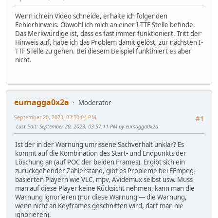
Wenn ich ein Video schneide, erhalte ich folgenden
Fehlerhinweis. Obwohl ich mich an einer I-TTF Stelle befinde.
Das Merkwürdige ist, dass es fast immer funktioniert. Tritt der
Hinweis auf, habe ich das Problem damit gelöst, zur nächsten I-
TTF STelle zu gehen. Bei diesem Beispiel funktiniert es aber
nicht.
eumagga0x2a
Moderator
September 20, 2023, 03:50:04 PM
#1
Last Edit
: September 20, 2023, 03:57:11 PM by eumagga0x2a
Ist der in der Warnung umrissene Sachverhalt unklar? Es
kommt auf die Kombination des Start- und Endpunkts der
Löschung an (auf POC der beiden Frames). Ergibt sich ein
zurückgehender Zählerstand, gibt es Probleme bei FFmpeg-
basierten Playern wie VLC, mpv, Avidemux selbst usw. Muss
man auf diese Player keine Rücksicht nehmen, kann man die
Warnung ignorieren (nur diese Warnung — die Warnung,
wenn nicht an Keyframes geschnitten wird, darf man nie
ignorieren).