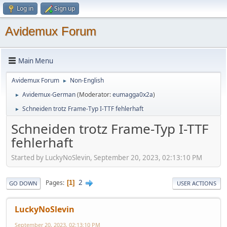
Log in
Sign up
Avidemux Forum
Main Menu
Avidemux Forum
Non-English
►
Avidemux-German
(Moderator:
eumagga0x2a
)
►
Schneiden trotz Frame-Typ I-TTF fehlerhaft
►
Schneiden trotz Frame-Typ I-TTF
fehlerhaft
Started by LuckyNoSlevin, September 20, 2023, 02:13:10 PM
2
Pages
1
GO DOWN
USER ACTIONS
LuckyNoSlevin
September 20, 2023, 02:13:10 PM