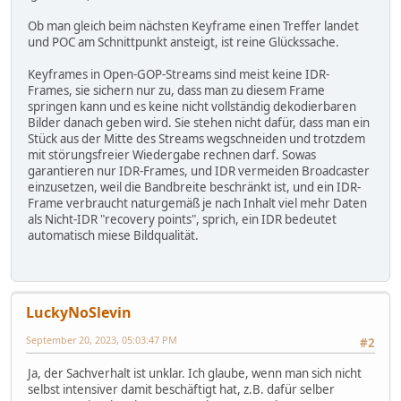
Ob man gleich beim nächsten Keyframe einen Treffer landet
und POC am Schnittpunkt ansteigt, ist reine Glückssache.
Keyframes in Open-GOP-Streams sind meist keine IDR-
Frames, sie sichern nur zu, dass man zu diesem Frame
springen kann und es keine nicht vollständig dekodierbaren
Bilder danach geben wird. Sie stehen nicht dafür, dass man ein
Stück aus der Mitte des Streams wegschneiden und trotzdem
mit störungsfreier Wiedergabe rechnen darf. Sowas
garantieren nur IDR-Frames, und IDR vermeiden Broadcaster
einzusetzen, weil die Bandbreite beschränkt ist, und ein IDR-
Frame verbraucht naturgemäß je nach Inhalt viel mehr Daten
als Nicht-IDR "recovery points", sprich, ein IDR bedeutet
automatisch miese Bildqualität.
LuckyNoSlevin
September 20, 2023, 05:03:47 PM
#2
Ja, der Sachverhalt ist unklar. Ich glaube, wenn man sich nicht
selbst intensiver damit beschäftigt hat, z.B. dafür selber