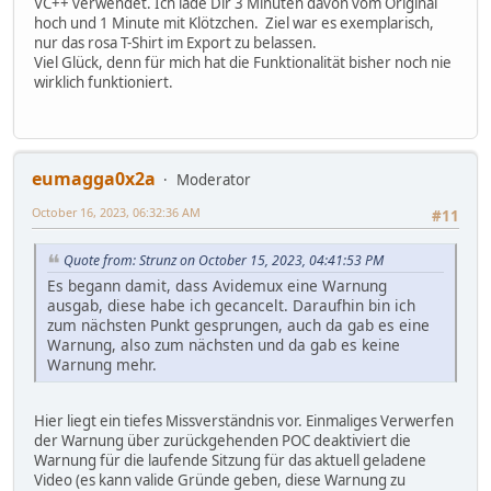
VC++ verwendet. Ich lade Dir 3 Minuten davon vom Original
hoch und 1 Minute mit Klötzchen. Ziel war es exemplarisch,
nur das rosa T-Shirt im Export zu belassen.
Viel Glück, denn für mich hat die Funktionalität bisher noch nie
wirklich funktioniert.
eumagga0x2a
Moderator
October 16, 2023, 06:32:36 AM
#11
Quote from: Strunz on October 15, 2023, 04:41:53 PM
Es begann damit, dass Avidemux eine Warnung
ausgab, diese habe ich gecancelt. Daraufhin bin ich
zum nächsten Punkt gesprungen, auch da gab es eine
Warnung, also zum nächsten und da gab es keine
Warnung mehr.
Hier liegt ein tiefes Missverständnis vor. Einmaliges Verwerfen
der Warnung über zurückgehenden POC deaktiviert die
Warnung für die laufende Sitzung für das aktuell geladene
Video (es kann valide Gründe geben, diese Warnung zu