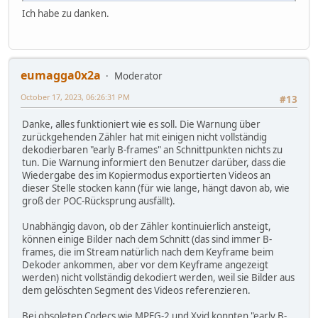
Ich habe zu danken.
eumagga0x2a
Moderator
October 17, 2023, 06:26:31 PM
#13
Danke, alles funktioniert wie es soll. Die Warnung über
zurückgehenden Zähler hat mit einigen nicht vollständig
dekodierbaren "early B-frames" an Schnittpunkten nichts zu
tun. Die Warnung informiert den Benutzer darüber, dass die
Wiedergabe des im Kopiermodus exportierten Videos an
dieser Stelle stocken kann (für wie lange, hängt davon ab, wie
groß der POC-Rücksprung ausfällt).
Unabhängig davon, ob der Zähler kontinuierlich ansteigt,
können einige Bilder nach dem Schnitt (das sind immer B-
frames, die im Stream natürlich nach dem Keyframe beim
Dekoder ankommen, aber vor dem Keyframe angezeigt
werden) nicht vollständig dekodiert werden, weil sie Bilder aus
dem gelöschten Segment des Videos referenzieren.
Bei obsoleten Codecs wie MPEG-2 und Xvid konnten "early B-