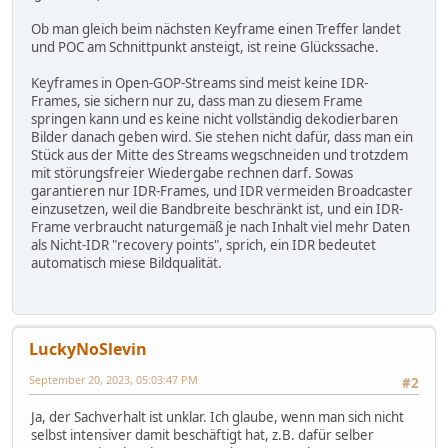
Ob man gleich beim nächsten Keyframe einen Treffer landet
und POC am Schnittpunkt ansteigt, ist reine Glückssache.
Keyframes in Open-GOP-Streams sind meist keine IDR-
Frames, sie sichern nur zu, dass man zu diesem Frame
springen kann und es keine nicht vollständig dekodierbaren
Bilder danach geben wird. Sie stehen nicht dafür, dass man ein
Stück aus der Mitte des Streams wegschneiden und trotzdem
mit störungsfreier Wiedergabe rechnen darf. Sowas
garantieren nur IDR-Frames, und IDR vermeiden Broadcaster
einzusetzen, weil die Bandbreite beschränkt ist, und ein IDR-
Frame verbraucht naturgemäß je nach Inhalt viel mehr Daten
als Nicht-IDR "recovery points", sprich, ein IDR bedeutet
automatisch miese Bildqualität.
LuckyNoSlevin
September 20, 2023, 05:03:47 PM
#2
Ja, der Sachverhalt ist unklar. Ich glaube, wenn man sich nicht
selbst intensiver damit beschäftigt hat, z.B. dafür selber