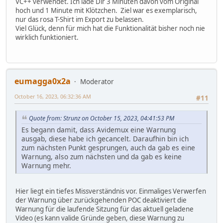
VC++ verwendet. Ich lade Dir 3 Minuten davon vom Original
hoch und 1 Minute mit Klötzchen. Ziel war es exemplarisch,
nur das rosa T-Shirt im Export zu belassen.
Viel Glück, denn für mich hat die Funktionalität bisher noch nie
wirklich funktioniert.
eumagga0x2a
Moderator
October 16, 2023, 06:32:36 AM
#11
Quote from: Strunz on October 15, 2023, 04:41:53 PM
Es begann damit, dass Avidemux eine Warnung
ausgab, diese habe ich gecancelt. Daraufhin bin ich
zum nächsten Punkt gesprungen, auch da gab es eine
Warnung, also zum nächsten und da gab es keine
Warnung mehr.
Hier liegt ein tiefes Missverständnis vor. Einmaliges Verwerfen
der Warnung über zurückgehenden POC deaktiviert die
Warnung für die laufende Sitzung für das aktuell geladene
Video (es kann valide Gründe geben, diese Warnung zu