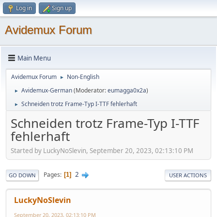
Log in
Sign up
Avidemux Forum
Main Menu
Avidemux Forum
Non-English
►
Avidemux-German
(Moderator:
eumagga0x2a
)
►
Schneiden trotz Frame-Typ I-TTF fehlerhaft
►
Schneiden trotz Frame-Typ I-TTF
fehlerhaft
Started by LuckyNoSlevin, September 20, 2023, 02:13:10 PM
2
Pages
1
GO DOWN
USER ACTIONS
LuckyNoSlevin
September 20, 2023, 02:13:10 PM