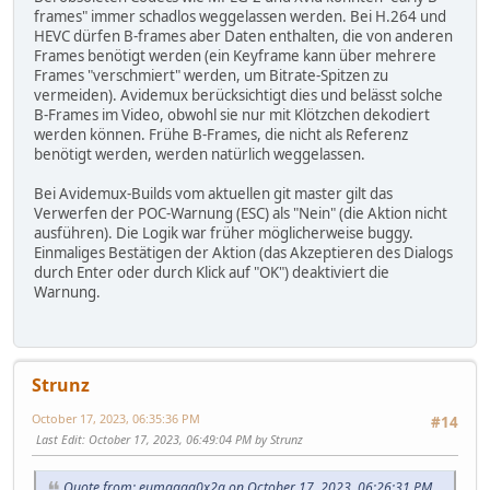
frames" immer schadlos weggelassen werden. Bei H.264 und
HEVC dürfen B-frames aber Daten enthalten, die von anderen
Frames benötigt werden (ein Keyframe kann über mehrere
Frames "verschmiert" werden, um Bitrate-Spitzen zu
vermeiden). Avidemux berücksichtigt dies und belässt solche
B-Frames im Video, obwohl sie nur mit Klötzchen dekodiert
werden können. Frühe B-Frames, die nicht als Referenz
benötigt werden, werden natürlich weggelassen.
Bei Avidemux-Builds vom aktuellen git master gilt das
Verwerfen der POC-Warnung (ESC) als "Nein" (die Aktion nicht
ausführen). Die Logik war früher möglicherweise buggy.
Einmaliges Bestätigen der Aktion (das Akzeptieren des Dialogs
durch Enter oder durch Klick auf "OK") deaktiviert die
Warnung.
Strunz
October 17, 2023, 06:35:36 PM
#14
Last Edit
: October 17, 2023, 06:49:04 PM by Strunz
Quote from: eumagga0x2a on October 17, 2023, 06:26:31 PM