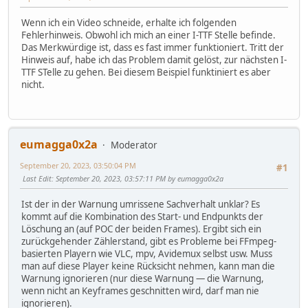
Wenn ich ein Video schneide, erhalte ich folgenden
Fehlerhinweis. Obwohl ich mich an einer I-TTF Stelle befinde.
Das Merkwürdige ist, dass es fast immer funktioniert. Tritt der
Hinweis auf, habe ich das Problem damit gelöst, zur nächsten I-
TTF STelle zu gehen. Bei diesem Beispiel funktiniert es aber
nicht.
eumagga0x2a
Moderator
September 20, 2023, 03:50:04 PM
#1
Last Edit
: September 20, 2023, 03:57:11 PM by eumagga0x2a
Ist der in der Warnung umrissene Sachverhalt unklar? Es
kommt auf die Kombination des Start- und Endpunkts der
Löschung an (auf POC der beiden Frames). Ergibt sich ein
zurückgehender Zählerstand, gibt es Probleme bei FFmpeg-
basierten Playern wie VLC, mpv, Avidemux selbst usw. Muss
man auf diese Player keine Rücksicht nehmen, kann man die
Warnung ignorieren (nur diese Warnung — die Warnung,
wenn nicht an Keyframes geschnitten wird, darf man nie
ignorieren).