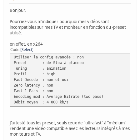
Bonjour.
Pourriez-vous m'indiquer pourquoi mes vidéos sont
incompatibles sur mes TV et moniteur en fonction du -preset
utilisé.
en effet, en x264
Code
Select
Utiliser la config avancée : non
Preset : de Slow à placebo
Tuning : animation
Profil : high
Fast Décode : non et oui
Zero latency : non
Fast 1 Pass : non
Encoding mod : Average Bitrate (two pass)
Débit moyen : 4'000 kb/s
J'ai testé tous les preset, seuls ceux de "ultrafast" à "médium"
rendent une vidéo compatible avec les lecteurs intégrés à mes
moniteurs et TV.