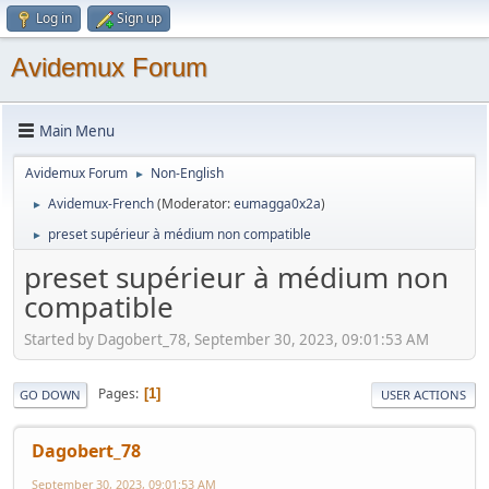
Log in
Sign up
Avidemux Forum
Main Menu
Avidemux Forum
Non-English
►
Avidemux-French
(Moderator:
eumagga0x2a
)
►
preset supérieur à médium non compatible
►
preset supérieur à médium non
compatible
Started by Dagobert_78, September 30, 2023, 09:01:53 AM
Pages
1
GO DOWN
USER ACTIONS
Dagobert_78
September 30, 2023, 09:01:53 AM