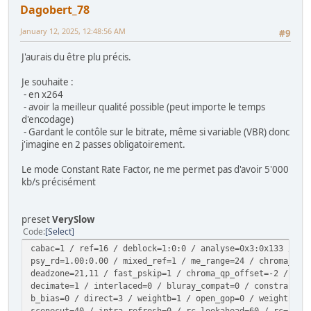
Dagobert_78
January 12, 2025, 12:48:56 AM
#9
J'aurais du être plu précis.
Je souhaite :
- en x264
- avoir la meilleur qualité possible (peut importe le temps
d'encodage)
- Gardant le contôle sur le bitrate, même si variable (VBR) donc
j'imagine en 2 passes obligatoirement.
Le mode Constant Rate Factor, ne me permet pas d'avoir 5'000
kb/s précisément
preset
VerySlow
Code
Select
cabac=1 / ref=16 / deblock=1:0:0 / analyse=0x3:0x133 / me
psy_rd=1.00:0.00 / mixed_ref=1 / me_range=24 / chroma_me=
deadzone=21,11 / fast_pskip=1 / chroma_qp_offset=-2 / thr
decimate=1 / interlaced=0 / bluray_compat=0 / constrained
b_bias=0 / direct=3 / weightb=1 / open_gop=0 / weightp=2 
scenecut=40 / intra_refresh=0 / rc_lookahead=60 / rc=crf 