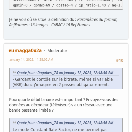
qpmin=0 / qpmax=69 / qpstep=4 / ip_ratio=1.40 / aq=1:1.00
Je ne vois où se situe la définition du :
Paramètres du format,
RefFrames : 16 images - CABAC / 16 Ref Frames
eumagga0x2a
Moderator
January 14, 2025, 11:38:02 AM
#10
Quote from: Dagobert_78 on January 12, 2025, 12:48:56 AM
- Gardant le contôle sur le bitrate, même si variable
(VBR) donc j'imagine en 2 passes obligatoirement.
Pourquoi le débit binaire est-il important ? Envoyez-vous des
données au décodeur (téléviseur) via un réseau avec une
bande passante limitée ?
Quote from: Dagobert_78 on January 12, 2025, 12:48:56 AM
Le mode Constant Rate Factor, ne me permet pas