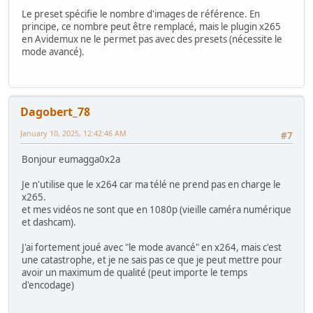
Le preset spécifie le nombre d'images de référence. En
principe, ce nombre peut être remplacé, mais le plugin x265
en Avidemux ne le permet pas avec des presets (nécessite le
mode avancé).
Dagobert_78
January 10, 2025, 12:42:46 AM
#7
Bonjour eumagga0x2a
Je n'utilise que le x264 car ma télé ne prend pas en charge le
x265.
et mes vidéos ne sont que en 1080p (vieille caméra numérique
et dashcam).
J'ai fortement joué avec "le mode avancé" en x264, mais c'est
une catastrophe, et je ne sais pas ce que je peut mettre pour
avoir un maximum de qualité (peut importe le temps
d'encodage)