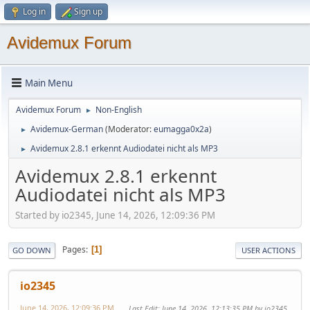
Log in
Sign up
Avidemux Forum
Main Menu
Avidemux Forum
Non-English
►
Avidemux-German
(Moderator:
eumagga0x2a
)
►
Avidemux 2.8.1 erkennt Audiodatei nicht als MP3
►
Avidemux 2.8.1 erkennt
Audiodatei nicht als MP3
Started by io2345, June 14, 2026, 12:09:36 PM
Pages
1
GO DOWN
USER ACTIONS
io2345
June 14, 2026, 12:09:36 PM
Last Edit
: June 14, 2026, 12:13:35 PM by io2345