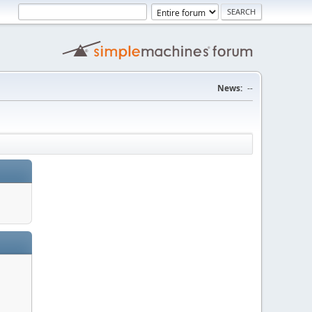
News:
--