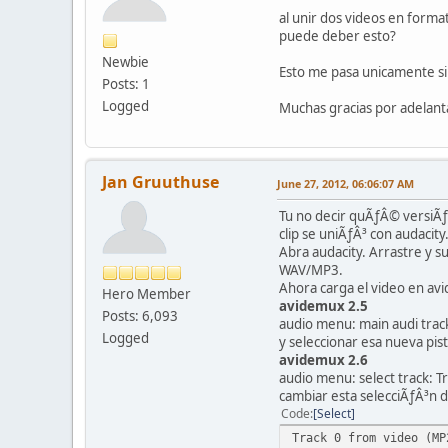
al unir dos videos en form
puede deber esto?
Newbie
Esto me pasa unicamente si 
Posts: 1
Logged
Muchas gracias por adelant
Jan Gruuthuse
June 27, 2012, 06:06:07 AM
Tu no decir quÃƒÂ© versiÃƒÂ
clip se uniÃƒÂ³ con audacity
Abra audacity. Arrastre y s
WAV/MP3.
Ahora carga el video en av
Hero Member
avidemux 2.5
Posts: 6,093
audio menu: main audi trac
Logged
y seleccionar esa nueva pis
avidemux 2.6
audio menu: select track: Tr
cambiar esta selecciÃƒÂ³n 
Code
Select
Track 0 from video (MP