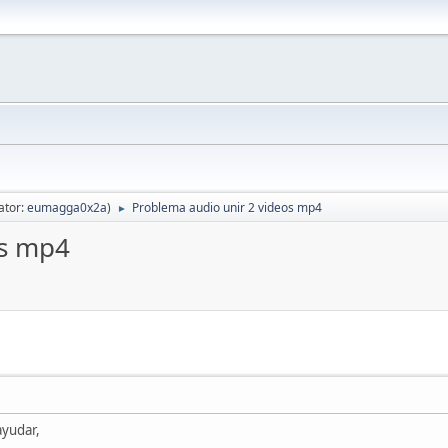
ator:
eumagga0x2a
)
Problema audio unir 2 videos mp4
►
os mp4
ayudar,