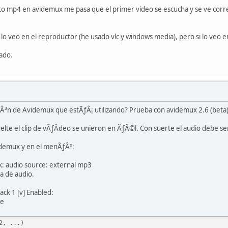
ato mp4 en avidemux me pasa que el primer video se escucha y se ve corr
lo veo en el reproductor (he usado vlc y windows media), pero si lo veo 
ado.
³n de Avidemux que estÃƒÂ¡ utilizando? Prueba con avidemux 2.6 (beta). 
.
uelte el clip de vÃƒÂ­deo se unieron en ÃƒÂ©l. Con suerte el audio debe se
idemux y en el menÃƒÂº:
k: audio source: external mp3
ta de audio.
ack 1 [v] Enabled:
de
2, ...)