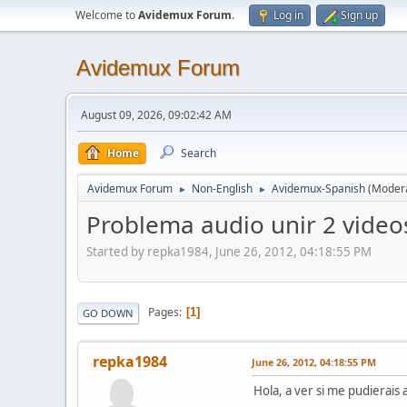
Welcome to
Avidemux Forum
.
Log in
Sign up
Avidemux Forum
August 09, 2026, 09:02:42 AM
Home
Search
Avidemux Forum
Non-English
Avidemux-Spanish
(Moder
►
►
Problema audio unir 2 vide
Started by repka1984, June 26, 2012, 04:18:55 PM
Pages
1
GO DOWN
repka1984
June 26, 2012, 04:18:55 PM
Hola, a ver si me pudierais 