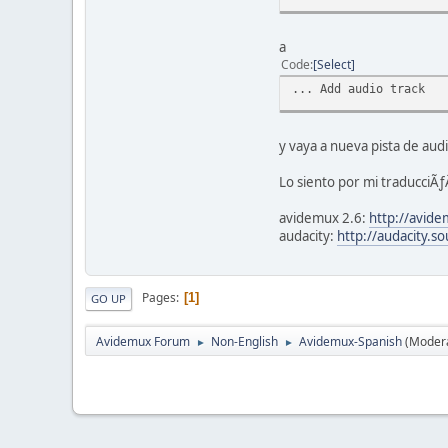
a
Code
Select
... Add audio track
y vaya a nueva pista de aud
Lo siento por mi traducciÃƒ
avidemux 2.6:
http://avide
audacity:
http://audacity.s
Pages
1
GO UP
Avidemux Forum
Non-English
Avidemux-Spanish
(Moder
►
►