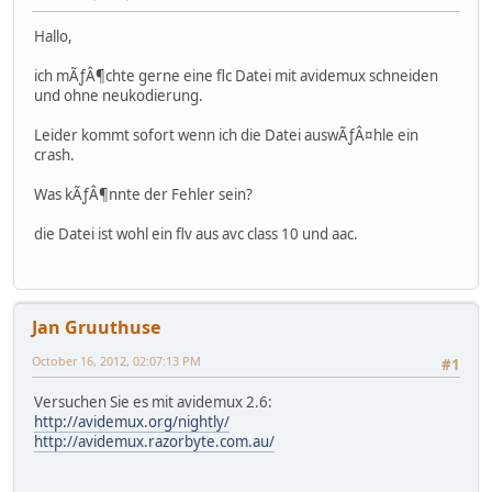
Hallo,
ich mÃƒÂ¶chte gerne eine flc Datei mit avidemux schneiden
und ohne neukodierung.
Leider kommt sofort wenn ich die Datei auswÃƒÂ¤hle ein
crash.
Was kÃƒÂ¶nnte der Fehler sein?
die Datei ist wohl ein flv aus avc class 10 und aac.
Jan Gruuthuse
October 16, 2012, 02:07:13 PM
#1
Versuchen Sie es mit avidemux 2.6:
http://avidemux.org/nightly/
http://avidemux.razorbyte.com.au/