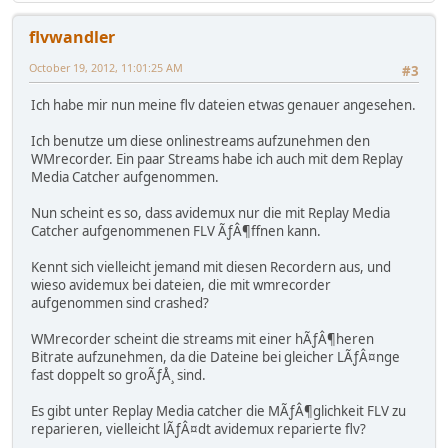
flvwandler
October 19, 2012, 11:01:25 AM
#3
Ich habe mir nun meine flv dateien etwas genauer angesehen.
Ich benutze um diese onlinestreams aufzunehmen den
WMrecorder. Ein paar Streams habe ich auch mit dem Replay
Media Catcher aufgenommen.
Nun scheint es so, dass avidemux nur die mit Replay Media
Catcher aufgenommenen FLV ÃƒÂ¶ffnen kann.
Kennt sich vielleicht jemand mit diesen Recordern aus, und
wieso avidemux bei dateien, die mit wmrecorder
aufgenommen sind crashed?
WMrecorder scheint die streams mit einer hÃƒÂ¶heren
Bitrate aufzunehmen, da die Dateine bei gleicher LÃƒÂ¤nge
fast doppelt so groÃƒÅ¸ sind.
Es gibt unter Replay Media catcher die MÃƒÂ¶glichkeit FLV zu
reparieren, vielleicht lÃƒÂ¤dt avidemux reparierte flv?