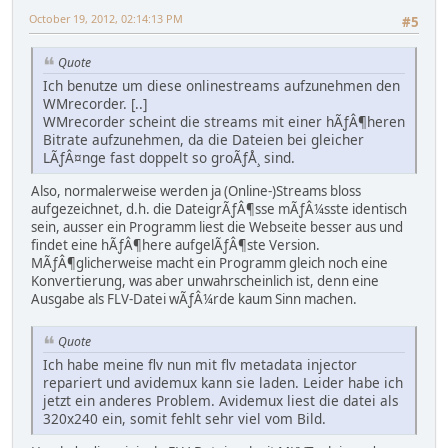
October 19, 2012, 02:14:13 PM
#5
Quote
Ich benutze um diese onlinestreams aufzunehmen den
WMrecorder. [..]
WMrecorder scheint die streams mit einer hÃƒÂ¶heren
Bitrate aufzunehmen, da die Dateien bei gleicher
LÃƒÂ¤nge fast doppelt so groÃƒÅ¸ sind.
Also, normalerweise werden ja (Online-)Streams bloss
aufgezeichnet, d.h. die DateigrÃƒÂ¶sse mÃƒÂ¼sste identisch
sein, ausser ein Programm liest die Webseite besser aus und
findet eine hÃƒÂ¶here aufgelÃƒÂ¶ste Version.
MÃƒÂ¶glicherweise macht ein Programm gleich noch eine
Konvertierung, was aber unwahrscheinlich ist, denn eine
Ausgabe als FLV-Datei wÃƒÂ¼rde kaum Sinn machen.
Quote
Ich habe meine flv nun mit flv metadata injector
repariert und avidemux kann sie laden. Leider habe ich
jetzt ein anderes Problem. Avidemux liest die datei als
320x240 ein, somit fehlt sehr viel vom Bild.