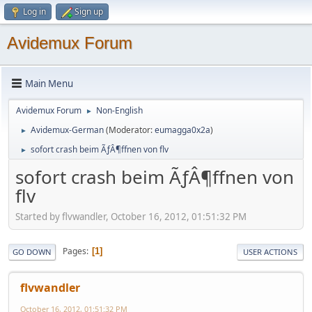
Log in
Sign up
Avidemux Forum
Main Menu
Avidemux Forum
Non-English
►
Avidemux-German
(Moderator:
eumagga0x2a
)
►
sofort crash beim ÃƒÂ¶ffnen von flv
►
sofort crash beim ÃƒÂ¶ffnen von
flv
Started by flvwandler, October 16, 2012, 01:51:32 PM
Pages
1
GO DOWN
USER ACTIONS
flvwandler
October 16, 2012, 01:51:32 PM