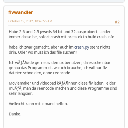
flvwandler
October 19, 2012, 10:48:55 AM
#2
Habe 2.6 und 2.5 jeweils 64 bit und 32 ausprobiert. Leider
immer dasselbe, sofort crash mit press ok to build crash info.
habe ich zwar gemacht, aber auch im
crash.py
steht nichts
drin. Oder wo muss ich das file suchen?
Ich wÃƒÂ¼rde gerne avidemux benutzen, da es scheinbar
genau das Programm ist, was ich brauche, ich will nur flv
dateien schneiden, ohne reencode.
Moviemaker und videopad kÃƒÂ¶nnen diese flv laden, leider
muÃƒÅ¸ man da reencode machen und diese Programme sind
sehr langsam.
Vielleicht kann mit jemand helfen.
Danke.