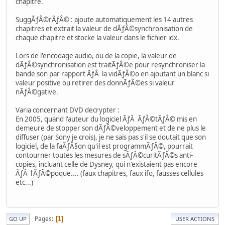
chapitre.
SuggÃƒÂ©rÃƒÂ© : ajoute automatiquement les 14 autres
chapitres et extrait la valeur de dÃƒÂ©synchronisation de
chaque chapitre et stocke la valeur dans le fichier idx.
Lors de l'encodage audio, ou de la copie, la valeur de
dÃƒÂ©synchronisation est traitÃƒÂ©e pour resynchroniser la
bande son par rapport ÃƒÂ la vidÃƒÂ©o en ajoutant un blanc si
valeur positive ou retirer des donnÃƒÂ©es si valeur
nÃƒÂ©gative.
Varia concernant DVD decrypter :
En 2005, quand l'auteur du logiciel ÃƒÂ ÃƒÂ©tÃƒÂ© mis en
demeure de stopper son dÃƒÂ©veloppement et de ne plus le
diffuser (par Sony je crois), je ne sais pas s'il se doutait que son
logiciel, de la faÃƒÂ§on qu'il est programmÃƒÂ©, pourrait
contourner toutes les mesures de sÃƒÂ©curitÃƒÂ©s anti-
copies, incluant celle de Dysney, qui n'existaient pas encore
ÃƒÂ l'ÃƒÂ©poque.... (faux chapitres, faux ifo, fausses cellules
etc...)
Pages
1
GO UP
USER ACTIONS