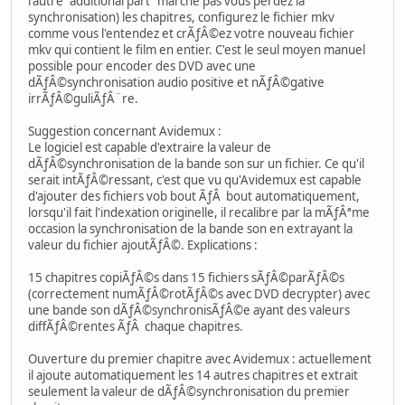
l'autre "additional part" marche pas vous perdez la
synchronisation) les chapitres, configurez le fichier mkv
comme vous l'entendez et crÃƒÂ©ez votre nouveau fichier
mkv qui contient le film en entier. C'est le seul moyen manuel
possible pour encoder des DVD avec une
dÃƒÂ©synchronisation audio positive et nÃƒÂ©gative
irrÃƒÂ©guliÃƒÂ¨re.
Suggestion concernant Avidemux :
Le logiciel est capable d'extraire la valeur de
dÃƒÂ©synchronisation de la bande son sur un fichier. Ce qu'il
serait intÃƒÂ©ressant, c'est que vu qu'Avidemux est capable
d'ajouter des fichiers vob bout ÃƒÂ bout automatiquement,
lorsqu'il fait l'indexation originelle, il recalibre par la mÃƒÂªme
occasion la synchronisation de la bande son en extrayant la
valeur du fichier ajoutÃƒÂ©. Explications :
15 chapitres copiÃƒÂ©s dans 15 fichiers sÃƒÂ©parÃƒÂ©s
(correctement numÃƒÂ©rotÃƒÂ©s avec DVD decrypter) avec
une bande son dÃƒÂ©synchronisÃƒÂ©e ayant des valeurs
diffÃƒÂ©rentes ÃƒÂ chaque chapitres.
Ouverture du premier chapitre avec Avidemux : actuellement
il ajoute automatiquement les 14 autres chapitres et extrait
seulement la valeur de dÃƒÂ©synchronisation du premier