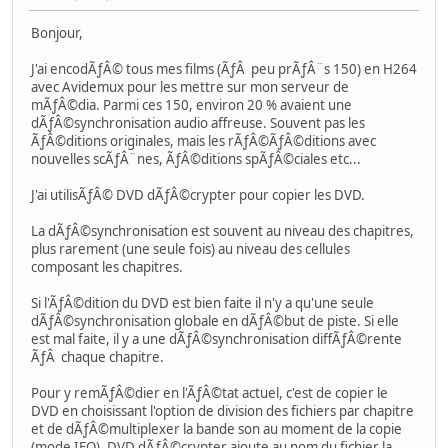
Bonjour,
J'ai encodÃƒÂ© tous mes films (ÃƒÂ peu prÃƒÂ¨s 150) en H264
avec Avidemux pour les mettre sur mon serveur de
mÃƒÂ©dia. Parmi ces 150, environ 20 % avaient une
dÃƒÂ©synchronisation audio affreuse. Souvent pas les
ÃƒÂ©ditions originales, mais les rÃƒÂ©ÃƒÂ©ditions avec
nouvelles scÃƒÂ¨nes, ÃƒÂ©ditions spÃƒÂ©ciales etc...
J'ai utilisÃƒÂ© DVD dÃƒÂ©crypter pour copier les DVD.
La dÃƒÂ©synchronisation est souvent au niveau des chapitres,
plus rarement (une seule fois) au niveau des cellules
composant les chapitres.
Si l'ÃƒÂ©dition du DVD est bien faite il n'y a qu'une seule
dÃƒÂ©synchronisation globale en dÃƒÂ©but de piste. Si elle
est mal faite, il y a une dÃƒÂ©synchronisation diffÃƒÂ©rente
ÃƒÂ chaque chapitre.
Pour y remÃƒÂ©dier en l'ÃƒÂ©tat actuel, c'est de copier le
DVD en choisissant l'option de division des fichiers par chapitre
et de dÃƒÂ©multiplexer la bande son au moment de la copie
(mode IFO). DVD dÃƒÂ©crypter ajoute au nom du fichier la