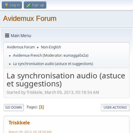
Log in
Sign up
Avidemux Forum
Main Menu
Avidemux Forum
Non-English
►
Avidemux-French
(Moderator:
eumagga0x2a
)
►
La synchronisation audio (astuce et suggestions)
►
La synchronisation audio (astuce
et suggestions)
Started by Triskkele, March 09, 2013, 05:18:54 AM
Pages
1
GO DOWN
USER ACTIONS
Triskkele
March 09, 2013, 05:18:54 AM