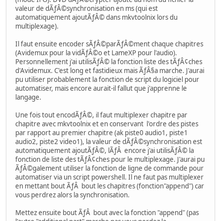
valeur de dÃƒÂ©synchronisation en ms (qui est
automatiquement ajoutÃƒÂ© dans mkvtoolnix lors du
multiplexage).
Il faut ensuite encoder sÃƒÂ©parÃƒÂ©ment chaque chapitres
(Avidemux pour la vidÃƒÂ©o et LameXP pour l'audio).
Personnellement j'ai utilisÃƒÂ© la fonction liste des tÃƒÂ¢ches
d'Avidemux. C'est long et fastidieux mais ÃƒÂ§a marche. J'aurai
pu utiliser probablement la fonction de script du logiciel pour
automatiser, mais encore aurait-il fallut que j'apprenne le
langage.
Une fois tout encodÃƒÂ©, il faut multiplexer chapitre par
chapitre avec mkvtoolnix et en conservant l'ordre des pistes
par rapport au premier chapitre (ak piste0 audio1, piste1
audio2, piste2 video1), la valeur de dÃƒÂ©synchronisation est
automatiquement ajoutÃƒÂ©, lÃƒÂ encore j'ai utilisÃƒÂ© la
fonction de liste des tÃƒÂ¢ches pour le multiplexage. J'aurai pu
ÃƒÂ©galement utiliser la fonction de ligne de commande pour
automatiser via un script powershell. Il ne faut pas multiplexer
en mettant bout ÃƒÂ bout les chapitres (fonction"append") car
vous perdrez alors la synchronisation.
Mettez ensuite bout ÃƒÂ bout avec la fonction "append" (pas