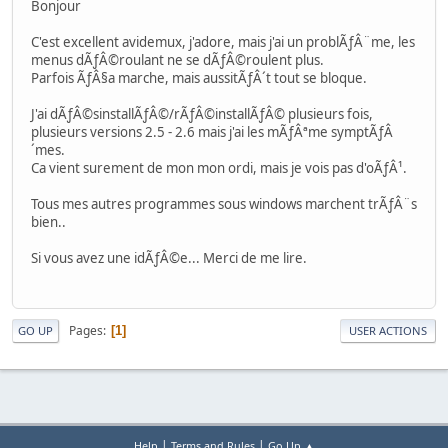
Bonjour
C'est excellent avidemux, j'adore, mais j'ai un problÃƒÂ¨me, les
menus dÃƒÂ©roulant ne se dÃƒÂ©roulent plus.
Parfois ÃƒÂ§a marche, mais aussitÃƒÂ´t tout se bloque.
J'ai dÃƒÂ©sinstallÃƒÂ©/rÃƒÂ©installÃƒÂ© plusieurs fois,
plusieurs versions 2.5 - 2.6 mais j'ai les mÃƒÂªme symptÃƒÂ
´mes.
Ca vient surement de mon mon ordi, mais je vois pas d'oÃƒÂ¹.
Tous mes autres programmes sous windows marchent trÃƒÂ¨s
bien..
Si vous avez une idÃƒÂ©e... Merci de me lire.
Pages
1
GO UP
USER ACTIONS
|
|
Help
Terms and Rules
Go Up ▲