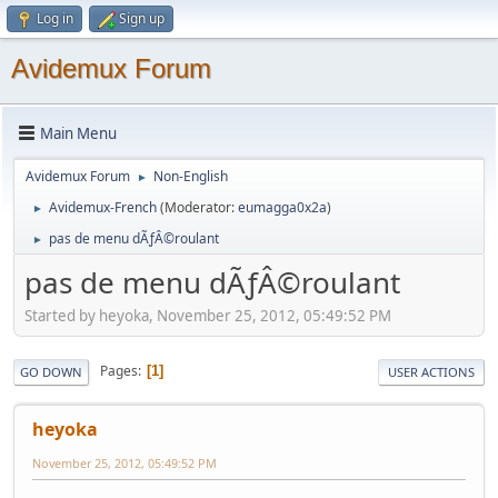
Log in
Sign up
Avidemux Forum
Main Menu
Avidemux Forum
Non-English
►
Avidemux-French
(Moderator:
eumagga0x2a
)
►
pas de menu dÃƒÂ©roulant
►
pas de menu dÃƒÂ©roulant
Started by heyoka, November 25, 2012, 05:49:52 PM
Pages
1
GO DOWN
USER ACTIONS
heyoka
November 25, 2012, 05:49:52 PM