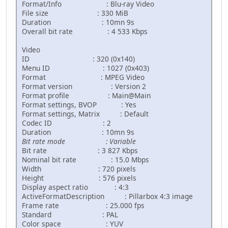
Format/Info : Blu-ray Video
File size : 330 MiB
Duration : 10mn 9s
Overall bit rate : 4 533 Kbps
Video
ID : 320 (0x140)
Menu ID : 1027 (0x403)
Format : MPEG Video
Format version : Version 2
Format profile : Main@Main
Format settings, BVOP : Yes
Format settings, Matrix : Default
Codec ID : 2
Duration : 10mn 9s
Bit rate mode : Variable
Bit rate : 3 827 Kbps
Nominal bit rate : 15.0 Mbps
Width : 720 pixels
Height : 576 pixels
Display aspect ratio : 4:3
ActiveFormatDescription : Pillarbox 4:3 image
Frame rate : 25.000 fps
Standard : PAL
Color space : YUV