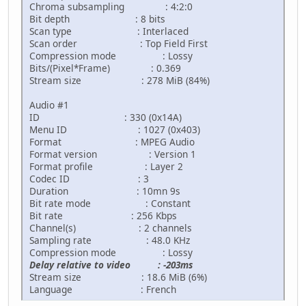
Chroma subsampling : 4:2:0
Bit depth : 8 bits
Scan type : Interlaced
Scan order : Top Field First
Compression mode : Lossy
Bits/(Pixel*Frame) : 0.369
Stream size : 278 MiB (84%)
Audio #1
ID : 330 (0x14A)
Menu ID : 1027 (0x403)
Format : MPEG Audio
Format version : Version 1
Format profile : Layer 2
Codec ID : 3
Duration : 10mn 9s
Bit rate mode : Constant
Bit rate : 256 Kbps
Channel(s) : 2 channels
Sampling rate : 48.0 KHz
Compression mode : Lossy
Delay relative to video : -203ms
Stream size : 18.6 MiB (6%)
Language : French