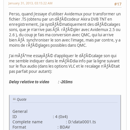
January 31, 2013, 03:15:22 AM
#17
Perso, quand j'essaye d'utiliser Avidemux pour transformer un
fichier .TS (obtenu par un dÃƒÂ©codeur Akira DVB TNT en
enregistrement, j'ai systÃƒÂ©matiquement des dÃƒÂ©calages
sons, que je n'arrive pas ÃƒÂ rÃƒÂ©gler avec Avidemux 2.5 ou
2.6 ), du coup je fais ma conversion avec QMC, qui lui arrive
bien ÃƒÂ synchroniser le son avec l'image, mais par contre, y a
moins de rÃƒÂ©glages possibles dans QMC.
J'ai mÃƒÂªme essayÃƒÂ© d'appliquer le dÃƒÂ©calage son qui
me semble indiquer dans le mÃƒÂ©dia info par la ligne suivant
sur le flux audio (dans les options VLC et le recalage n'ÃƒÂ©tait
pas parfait pour autant):
Delay relative to video : -203ms
Quote
General
ID : 4 (0x4)
Complete name : D:\data0001.ts
Format : BDAV