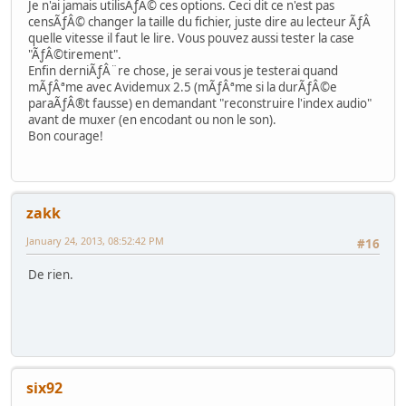
Je n'ai jamais utilisÃƒÂ© ces options. Ceci dit ce n'est pas
censÃƒÂ© changer la taille du fichier, juste dire au lecteur ÃƒÂ
quelle vitesse il faut le lire. Vous pouvez aussi tester la case
"ÃƒÂ©tirement".
Enfin derniÃƒÂ¨re chose, je serai vous je testerai quand
mÃƒÂªme avec Avidemux 2.5 (mÃƒÂªme si la durÃƒÂ©e
paraÃƒÂ®t fausse) en demandant "reconstruire l'index audio"
avant de muxer (en encodant ou non le son).
Bon courage!
zakk
January 24, 2013, 08:52:42 PM
#16
De rien.
six92