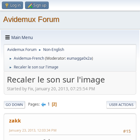
Log in
Sign up
Avidemux Forum
Main Menu
Avidemux Forum
Non-English
►
Avidemux-French
(Moderator:
eumagga0x2a
)
►
Recaler le son sur l'image
►
Recaler le son sur l'image
Started by Fix, January 20, 2013, 07:25:54 PM
1
Pages
2
GO DOWN
USER ACTIONS
zakk
January 23, 2013, 12:03:34 PM
#15