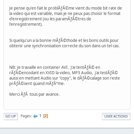
Je pense qu'en fait le problÃƒÂ©me vient du mode bit rate de
la video qui est variable, mais je ne peux pas choisir le format
d'enregistrement (ou les paramÃƒÂ©tres de
l'enregistrement).
Si quelqu'un a la bonne mÃƒÂ©thode et les bons outils pour
obtenir une synchronisation correcte du son dans un tel cas.
NB: Je travaille en container AVI. J'ai tentÃƒÂ© en
rÃƒÂ©encodant en XVID la video, MP3 Audio, j'ai testÃƒÂ©
aussi en mettant Audio sur "copy", le dÃƒÂ©calage son reste
prÃƒÂ©sent quand mÃƒÂªme.
Merci ÃƒÂ tous par avance.
1
Pages
2
GO UP
USER ACTIONS