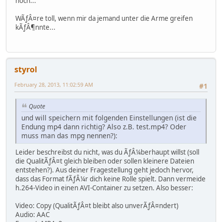
hoch...
WÃƒÂ¤re toll, wenn mir da jemand unter die Arme greifen
kÃƒÂ¶nnte...
styrol
February 28, 2013, 11:02:59 AM
#1
Quote
und will speichern mit folgenden Einstellungen (ist die
Endung mp4 dann richtig? Also z.B. test.mp4? Oder
muss man das mpg nennen?):
Leider beschreibst du nicht, was du ÃƒÂ¼berhaupt willst (soll
die QualitÃƒÂ¤t gleich bleiben oder sollen kleinere Dateien
entstehen?). Aus deiner Fragestellung geht jedoch hervor,
dass das Format fÃƒÂ¼r dich keine Rolle spielt. Dann vermeide
h.264-Video in einen AVI-Container zu setzen. Also besser:
Video: Copy (QualitÃƒÂ¤t bleibt also unverÃƒÂ¤ndert)
Audio: AAC