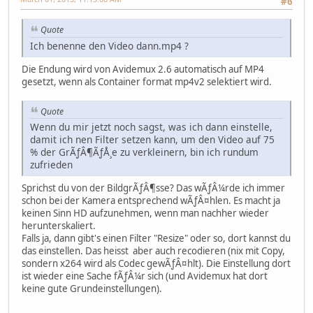
#6
Quote
Ich benenne den Video dann.mp4 ?
Die Endung wird von Avidemux 2.6 automatisch auf MP4
gesetzt, wenn als Container format mp4v2 selektiert wird.
Quote
Wenn du mir jetzt noch sagst, was ich dann einstelle,
damit ich nen Filter setzen kann, um den Video auf 75
% der GrÃƒÂ¶ÃƒÅ¸e zu verkleinern, bin ich rundum
zufrieden
Sprichst du von der BildgrÃƒÂ¶sse? Das wÃƒÂ¼rde ich immer
schon bei der Kamera entsprechend wÃƒÂ¤hlen. Es macht ja
keinen Sinn HD aufzunehmen, wenn man nachher wieder
herunterskaliert.
Falls ja, dann gibt's einen Filter "Resize" oder so, dort kannst du
das einstellen. Das heisst aber auch recodieren (nix mit Copy,
sondern x264 wird als Codec gewÃƒÂ¤hlt). Die Einstellung dort
ist wieder eine Sache fÃƒÂ¼r sich (und Avidemux hat dort
keine gute Grundeinstellungen).