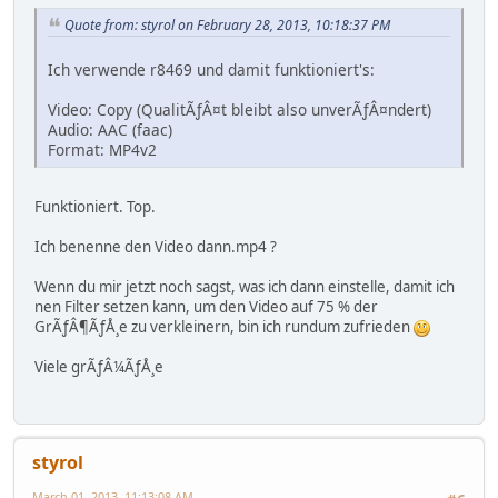
Quote from: styrol on February 28, 2013, 10:18:37 PM
Ich verwende r8469 und damit funktioniert's:
Video: Copy (QualitÃƒÂ¤t bleibt also unverÃƒÂ¤ndert)
Audio: AAC (faac)
Format: MP4v2
Funktioniert. Top.
Ich benenne den Video dann.mp4 ?
Wenn du mir jetzt noch sagst, was ich dann einstelle, damit ich
nen Filter setzen kann, um den Video auf 75 % der
GrÃƒÂ¶ÃƒÅ¸e zu verkleinern, bin ich rundum zufrieden
Viele grÃƒÂ¼ÃƒÅ¸e
styrol
March 01, 2013, 11:13:08 AM