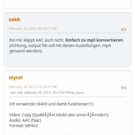
zakk
February 28, 2013, 06:34:27 PM
#3
Bei mir klappt AAC auch nicht.
Einfach zu mp3 konvertieren
.
(Achtung, output file soll mit diesen Austellungen .mp4
genannt werden).
styrol
February 28, 2013, 10:18:37 PM
#4
Last Edit
: February 28, 2013, 10:21:42 PM by styrol
Ich verwende r8469 und damit funktioniert's:
Video: Copy (QualitÃƒÂ¤t bleibt also unverÃƒÂ¤ndert)
Audio: AAC (faac)
Format: MP4v2