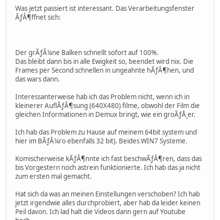
Was jetzt passiert ist interessant. Das Verarbeitungsfenster
ÃƒÂ¶ffnet sich:
Der grÃƒÂ¼ne Balken schnellt sofort auf 100%.
Das bleibt dann bis in alle Ewigkeit so, beendet wird nix. Die
Frames per Second schnellen in ungeahnte hÃƒÂ¶hen, und
das wars dann.
Interessanterweise hab ich das Problem nicht, wenn ich in
kleinerer AuflÃƒÂ¶sung (640X480) filme, obwohl der Film die
gleichen Informationen in Demux bringt, wie ein groÃƒÅ¸er.
Ich hab das Problem zu Hause auf meinem 64bit system und
hier im BÃƒÂ¼ro ebenfalls 32 bit). Beides WIN7 Systeme.
Komischerweise kÃƒÂ¶nnte ich fast beschwÃƒÂ¶ren, dass das
bis Vorgestern noch astrein funktionierte. Ich hab das ja nicht
zum ersten mal gemacht.
Hat sich da was an meinen Einstellungen verschoben? Ich hab
jetzt irgendwie alles durchprobiert, aber hab da leider keinen
Peil davon. Ich lad halt die Videos dann gern auf Youtube