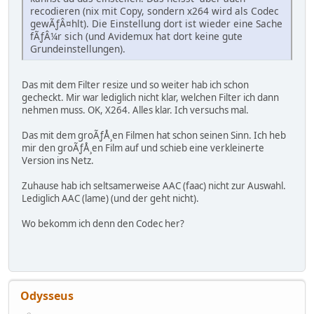
recodieren (nix mit Copy, sondern x264 wird als Codec
gewÃƒÂ¤hlt). Die Einstellung dort ist wieder eine Sache
fÃƒÂ¼r sich (und Avidemux hat dort keine gute
Grundeinstellungen).
Das mit dem Filter resize und so weiter hab ich schon
gecheckt. Mir war lediglich nicht klar, welchen Filter ich dann
nehmen muss. OK, X264. Alles klar. Ich versuchs mal.
Das mit dem groÃƒÅ¸en Filmen hat schon seinen Sinn. Ich heb
mir den groÃƒÅ¸en Film auf und schieb eine verkleinerte
Version ins Netz.
Zuhause hab ich seltsamerweise AAC (faac) nicht zur Auswahl.
Lediglich AAC (lame) (und der geht nicht).
Wo bekomm ich denn den Codec her?
Odysseus