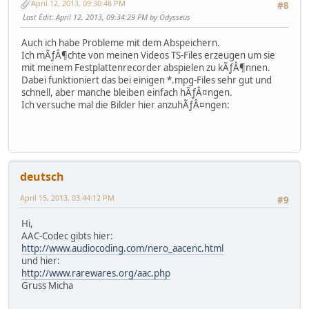
April 12, 2013, 09:30:48 PM
#8
Last Edit
: April 12, 2013, 09:34:29 PM by Odysseus
Auch ich habe Probleme mit dem Abspeichern.
Ich mÃƒÂ¶chte von meinen Videos TS-Files erzeugen um sie
mit meinem Festplattenrecorder abspielen zu kÃƒÂ¶nnen.
Dabei funktioniert das bei einigen *.mpg-Files sehr gut und
schnell, aber manche bleiben einfach hÃƒÂ¤ngen.
Ich versuche mal die Bilder hier anzuhÃƒÂ¤ngen:
deutsch
April 15, 2013, 03:44:12 PM
#9
Hi,
AAC-Codec gibts hier:
http://www.audiocoding.com/nero_aacenc.html
und hier:
http://www.rarewares.org/aac.php
Gruss Micha