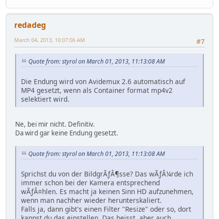
redadeg
March 04, 2013, 10:07:06 AM
#7
Quote from: styrol on March 01, 2013, 11:13:08 AM
Die Endung wird von Avidemux 2.6 automatisch auf
MP4 gesetzt, wenn als Container format mp4v2
selektiert wird.
Ne, bei mir nicht. Definitiv.
Da wird gar keine Endung gesetzt.
Quote from: styrol on March 01, 2013, 11:13:08 AM
Sprichst du von der BildgrÃƒÂ¶sse? Das wÃƒÂ¼rde ich
immer schon bei der Kamera entsprechend
wÃƒÂ¤hlen. Es macht ja keinen Sinn HD aufzunehmen,
wenn man nachher wieder herunterskaliert.
Falls ja, dann gibt's einen Filter "Resize" oder so, dort
kannst du das einstellen. Das heisst aber auch