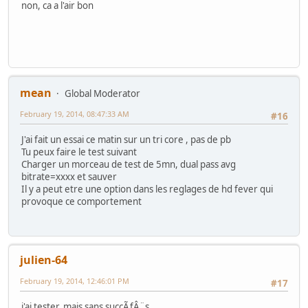
non, ca a l'air bon
mean
Global Moderator
February 19, 2014, 08:47:33 AM
#16
J'ai fait un essai ce matin sur un tri core , pas de pb
Tu peux faire le test suivant
Charger un morceau de test de 5mn, dual pass avg
bitrate=xxxx et sauver
Il y a peut etre une option dans les reglages de hd fever qui
provoque ce comportement
julien-64
February 19, 2014, 12:46:01 PM
#17
j'ai tester, mais sans succÃƒÂ¨s.