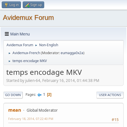
Log in
Sign up
Avidemux Forum
Main Menu
Avidemux Forum
Non-English
►
Avidemux-French
(Moderator:
eumagga0x2a
)
►
temps encodage MKV
►
temps encodage MKV
Started by julien-64, February 16, 2014, 01:44:38 PM
1
Pages
2
GO DOWN
USER ACTIONS
mean
Global Moderator
February 18, 2014, 07:22:40 PM
#15