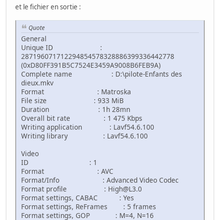
et le fichier en sortie :
Quote
General
Unique ID :
287196071712294854578328886399336442778
(0xD80FF391B5C7524E3459A9008B6FEB9A)
Complete name : D:\pilote-Enfants des
dieux.mkv
Format : Matroska
File size : 933 MiB
Duration : 1h 28mn
Overall bit rate : 1 475 Kbps
Writing application : Lavf54.6.100
Writing library : Lavf54.6.100
Video
ID : 1
Format : AVC
Format/Info : Advanced Video Codec
Format profile : High@L3.0
Format settings, CABAC : Yes
Format settings, ReFrames : 5 frames
Format settings, GOP : M=4, N=16