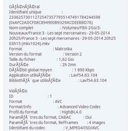
GÃƒÂ©nÃƒÂ©ral
Identifiant unique :
233625730112725473577955147491784244598
(0xAFC2ADCF08C8949E0B9329ACDEEBBD76)
Nom complet : /Volumes/FBX-2Go/3-
Nouveaux/France 3 - Les sept mercenaires - 29-05-2014
20h25/France 3 - Les sept mercenaires - 29-05-2014 20h25
03h15 (mkv1024).mkv
Format : Matroska
Version du format : Version 2
Taille du fichier : 1,62 Gio
DurÃƒÂ©e : 2h 2mn
DÃƒÂ©bit global moyen : 1 890 Kbps
Application utilisÃƒÂ©e : Lavf54.63.104
BibliothÃƒÂ¨que utilisÃƒÂ©e : Lavf54.63.104
VidÃƒÂ©o
ID : 1
Format : AVC
Format/Info : Advanced Video Codec
Profil du format : High@L4.0
ParamÃƒÂ¨tres du format, CABAC : Oui
ParamÃƒÂ¨tres du format, RefFrames : 4 images
Identifiant du codec : V_MPEG4/ISO/AVC