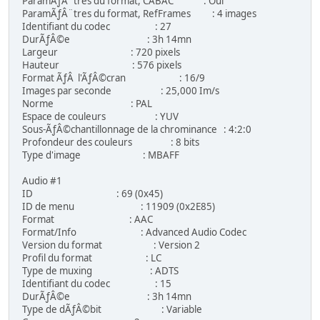
ParamÃƒÂ¨tres du format, CABAC : Oui
ParamÃƒÂ¨tres du format, RefFrames : 4 images
Identifiant du codec : 27
DurÃƒÂ©e : 3h 14mn
Largeur : 720 pixels
Hauteur : 576 pixels
Format ÃƒÂ l'ÃƒÂ©cran : 16/9
Images par seconde : 25,000 Im/s
Norme : PAL
Espace de couleurs : YUV
Sous-ÃƒÂ©chantillonnage de la chrominance : 4:2:0
Profondeur des couleurs : 8 bits
Type d'image : MBAFF
Audio #1
ID : 69 (0x45)
ID de menu : 11909 (0x2E85)
Format : AAC
Format/Info : Advanced Audio Codec
Version du format : Version 2
Profil du format : LC
Type de muxing : ADTS
Identifiant du codec : 15
DurÃƒÂ©e : 3h 14mn
Type de dÃƒÂ©bit : Variable