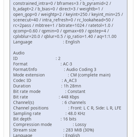
constrained_intra=0 / bframes=3 / b_pyramid=2 /
b_adapt=2 / b_bias=0 / direct=3 / weightb=1 /
open_gop=0 / weightp=2 / keyint=250 / keyint_min=25 /
scenecut=40 / intra_refresh=0 / rc_lookahead=50 /
rc=2pass / mbtree=1 / bitrate=1024 / ratetol=1.0 /
qcomp=0.60 / qpmin=0 / qpmax=69 / qpstep=4 /
cplxblur=20.0 / qblur=0.5 / ip_ratio=1.40 / aq=1:1.00
Language : English
Audio
ID : 2
Format : AC-3
Format/Info : Audio Coding 3
Mode extension : CM (complete main)
Codec ID : A_AC3
Duration : 1h 28mn
Bit rate mode : Constant
Bit rate : 448 Kbps
Channel(s) : 6 channels
Channel positions : Front: L C R, Side: L R, LFE
Sampling rate : 48.0 KHz
Bit depth : 16 bits
Compression mode : Lossy
Stream size : 283 MiB (30%)
Language : English