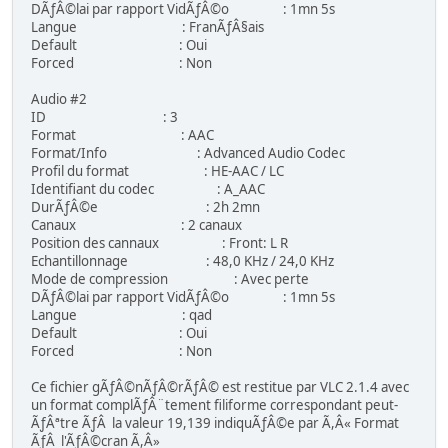
DÃƒÂ©lai par rapport VidÃƒÂ©o : 1mn 5s
Langue : FranÃƒÂ§ais
Default : Oui
Forced : Non
Audio #2
ID : 3
Format : AAC
Format/Info : Advanced Audio Codec
Profil du format : HE-AAC / LC
Identifiant du codec : A_AAC
DurÃƒÂ©e : 2h 2mn
Canaux : 2 canaux
Position des cannaux : Front: L R
Echantillonnage : 48,0 KHz / 24,0 KHz
Mode de compression : Avec perte
DÃƒÂ©lai par rapport VidÃƒÂ©o : 1mn 5s
Langue : qad
Default : Oui
Forced : Non
Ce fichier gÃƒÂ©nÃƒÂ©rÃƒÂ© est restitue par VLC 2.1.4 avec
un format complÃƒÂ¨tement filiforme correspondant peut-
ÃƒÂªtre ÃƒÂ la valeur 19,139 indiquÃƒÂ©e par Ã,Â« Format
ÃƒÂ l'ÃƒÂ©cran Ã,Â»