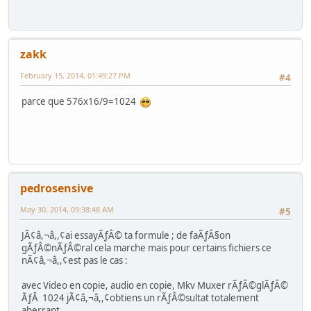
zakk
February 15, 2014, 01:49:27 PM
#4
parce que 576x16/9=1024
pedrosensive
May 30, 2014, 09:38:48 AM
#5
JÃ¢â,¬â,,¢ai essayÃƒÂ© ta formule ; de faÃƒÂ§on
gÃƒÂ©nÃƒÂ©ral cela marche mais pour certains fichiers ce
nÃ¢â,¬â,,¢est pas le cas :
avec Video en copie, audio en copie, Mkv Muxer rÃƒÂ©glÃƒÂ©
ÃƒÂ 1024 jÃ¢â,¬â,,¢obtiens un rÃƒÂ©sultat totalement
aberrant