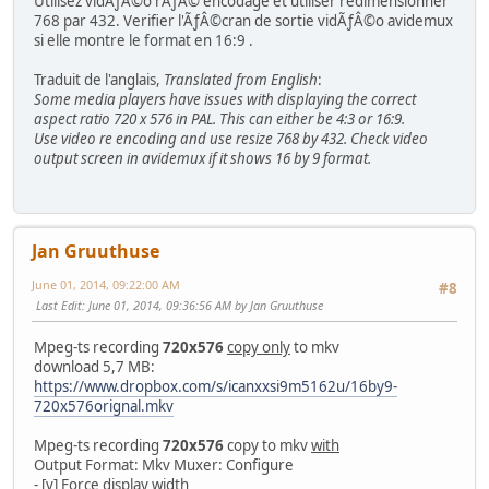
Utilisez vidÃƒÂ©o rÃƒÂ© encodage et utiliser redimensionner
768 par 432. Verifier l'ÃƒÂ©cran de sortie vidÃƒÂ©o avidemux
si elle montre le format en 16:9 .
Traduit de l'anglais,
Translated from English
:
Some media players have issues with displaying the correct
aspect ratio 720 x 576 in PAL. This can either be 4:3 or 16:9.
Use video re encoding and use resize 768 by 432. Check video
output screen in avidemux if it shows 16 by 9 format.
Jan Gruuthuse
June 01, 2014, 09:22:00 AM
#8
Last Edit
: June 01, 2014, 09:36:56 AM by Jan Gruuthuse
Mpeg-ts recording
720x576
copy only
to mkv
download 5,7 MB:
https://www.dropbox.com/s/icanxxsi9m5162u/16by9-
720x576orignal.mkv
Mpeg-ts recording
720x576
copy to mkv
with
Output Format: Mkv Muxer: Configure
- [v] Force display width