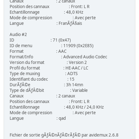
Canaux : 2 canaux
Position des cannaux : Front: L R
Echantillonnage : 48,0 KHz
Mode de compression : Avec perte
Langue : FranÃƒÂ§ais
Audio #2
ID : 71 (0x47)
ID de menu : 11909 (0x2E85)
Format : AAC
Format/Info : Advanced Audio Codec
Version du format : Version 2
Profil du format : HE-AAC / LC
Type de muxing : ADTS
Identifiant du codec : 15
DurÃƒÂ©e : 3h 14mn
Type de dÃƒÂ©bit : Variable
Canaux : 2 canaux
Position des cannaux : Front: L R
Echantillonnage : 48,0 KHz / 24,0 KHz
Mode de compression : Avec perte
Langue : qad
Fichier de sortie gÃƒÂ©nÃƒÂ©rÃƒÂ© par avidemux 2.6.8