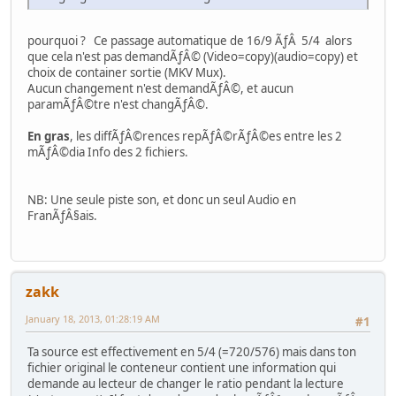
pourquoi ? Ce passage automatique de 16/9 ÃƒÂ 5/4 alors
que cela n'est pas demandÃƒÂ© (Video=copy)(audio=copy) et
choix de container sortie (MKV Mux).
Aucun changement n'est demandÃƒÂ©, et aucun
paramÃƒÂ©tre n'est changÃƒÂ©.
En gras
, les diffÃƒÂ©rences repÃƒÂ©rÃƒÂ©es entre les 2
mÃƒÂ©dia Info des 2 fichiers.
NB: Une seule piste son, et donc un seul Audio en
FranÃƒÂ§ais.
zakk
January 18, 2013, 01:28:19 AM
#1
Ta source est effectivement en 5/4 (=720/576) mais dans ton
fichier original le conteneur contient une information qui
demande au lecteur de changer le ratio pendant la lecture