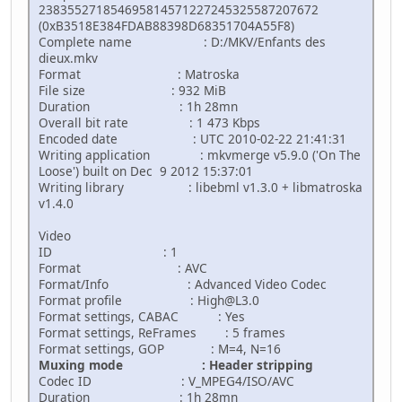
238355271854695814571227245325587207672
(0xB3518E384FDAB88398D68351704A55F8)
Complete name : D:/MKV/Enfants des
dieux.mkv
Format : Matroska
File size : 932 MiB
Duration : 1h 28mn
Overall bit rate : 1 473 Kbps
Encoded date : UTC 2010-02-22 21:41:31
Writing application : mkvmerge v5.9.0 ('On The
Loose') built on Dec 9 2012 15:37:01
Writing library : libebml v1.3.0 + libmatroska
v1.4.0
Video
ID : 1
Format : AVC
Format/Info : Advanced Video Codec
Format profile : High@L3.0
Format settings, CABAC : Yes
Format settings, ReFrames : 5 frames
Format settings, GOP : M=4, N=16
Muxing mode : Header stripping
Codec ID : V_MPEG4/ISO/AVC
Duration : 1h 28mn