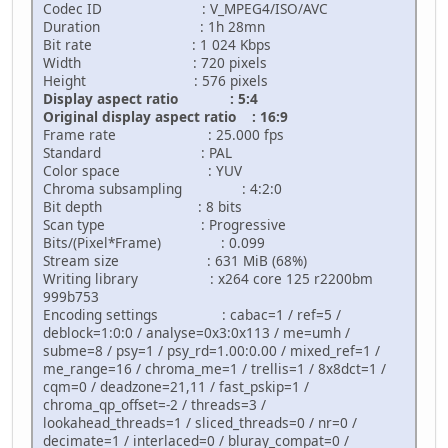
Codec ID : V_MPEG4/ISO/AVC
Duration : 1h 28mn
Bit rate : 1 024 Kbps
Width : 720 pixels
Height : 576 pixels
Display aspect ratio : 5:4
Original display aspect ratio : 16:9
Frame rate : 25.000 fps
Standard : PAL
Color space : YUV
Chroma subsampling : 4:2:0
Bit depth : 8 bits
Scan type : Progressive
Bits/(Pixel*Frame) : 0.099
Stream size : 631 MiB (68%)
Writing library : x264 core 125 r2200bm
999b753
Encoding settings : cabac=1 / ref=5 /
deblock=1:0:0 / analyse=0x3:0x113 / me=umh /
subme=8 / psy=1 / psy_rd=1.00:0.00 / mixed_ref=1 /
me_range=16 / chroma_me=1 / trellis=1 / 8x8dct=1 /
cqm=0 / deadzone=21,11 / fast_pskip=1 /
chroma_qp_offset=-2 / threads=3 /
lookahead_threads=1 / sliced_threads=0 / nr=0 /
decimate=1 / interlaced=0 / bluray_compat=0 /