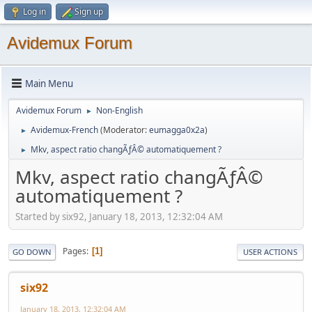
Log in
Sign up
Avidemux Forum
Main Menu
Avidemux Forum
Non-English
►
Avidemux-French
(Moderator:
eumagga0x2a
)
►
Mkv, aspect ratio changÃƒÂ© automatiquement ?
►
Mkv, aspect ratio changÃƒÂ©
automatiquement ?
Started by six92, January 18, 2013, 12:32:04 AM
Pages
1
GO DOWN
USER ACTIONS
six92
January 18, 2013, 12:32:04 AM