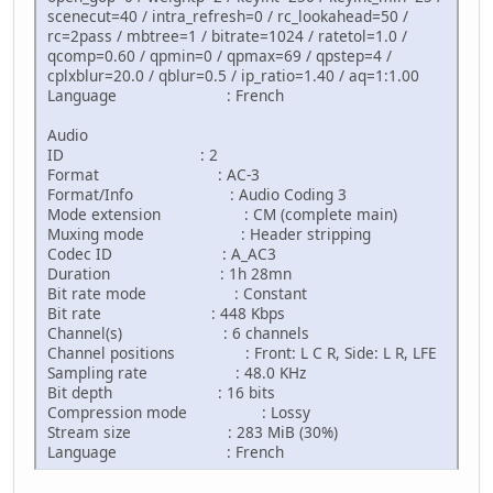
scenecut=40 / intra_refresh=0 / rc_lookahead=50 /
rc=2pass / mbtree=1 / bitrate=1024 / ratetol=1.0 /
qcomp=0.60 / qpmin=0 / qpmax=69 / qpstep=4 /
cplxblur=20.0 / qblur=0.5 / ip_ratio=1.40 / aq=1:1.00
Language : French
Audio
ID : 2
Format : AC-3
Format/Info : Audio Coding 3
Mode extension : CM (complete main)
Muxing mode : Header stripping
Codec ID : A_AC3
Duration : 1h 28mn
Bit rate mode : Constant
Bit rate : 448 Kbps
Channel(s) : 6 channels
Channel positions : Front: L C R, Side: L R, LFE
Sampling rate : 48.0 KHz
Bit depth : 16 bits
Compression mode : Lossy
Stream size : 283 MiB (30%)
Language : French