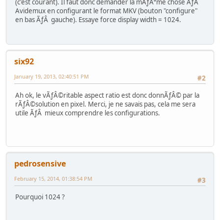
(c'est courant). Il faut donc demander la mÃƒÂªme chose ÃƒÂ
Avidemux en configurant le format MKV (bouton "configure"
en bas ÃƒÂ gauche). Essaye force display width = 1024.
six92
January 19, 2013, 02:40:51 PM
#2
Ah ok, le vÃƒÂ©ritable aspect ratio est donc donnÃƒÂ© par la
rÃƒÂ©solution en pixel. Merci, je ne savais pas, cela me sera
utile ÃƒÂ mieux comprendre les configurations.
pedrosensive
February 15, 2014, 01:38:54 PM
#3
Pourquoi 1024 ?