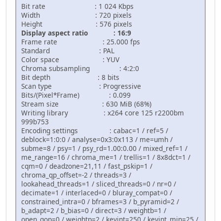
Bit rate : 1 024 Kbps
Width : 720 pixels
Height : 576 pixels
Display aspect ratio : 16:9
Frame rate : 25.000 fps
Standard : PAL
Color space : YUV
Chroma subsampling : 4:2:0
Bit depth : 8 bits
Scan type : Progressive
Bits/(Pixel*Frame) : 0.099
Stream size : 630 MiB (68%)
Writing library : x264 core 125 r2200bm
999b753
Encoding settings : cabac=1 / ref=5 /
deblock=1:0:0 / analyse=0x3:0x113 / me=umh /
subme=8 / psy=1 / psy_rd=1.00:0.00 / mixed_ref=1 /
me_range=16 / chroma_me=1 / trellis=1 / 8x8dct=1 /
cqm=0 / deadzone=21,11 / fast_pskip=1 /
chroma_qp_offset=-2 / threads=3 /
lookahead_threads=1 / sliced_threads=0 / nr=0 /
decimate=1 / interlaced=0 / bluray_compat=0 /
constrained_intra=0 / bframes=3 / b_pyramid=2 /
b_adapt=2 / b_bias=0 / direct=3 / weightb=1 /
open_gop=0 / weightp=2 / keyint=250 / keyint_min=25 /