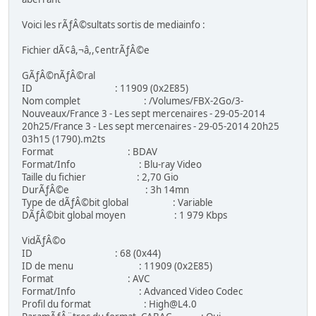
Voici les rÃƒÂ©sultats sortis de mediainfo :
Fichier dÃ¢â,¬â,,¢entrÃƒÂ©e
GÃƒÂ©nÃƒÂ©ral
ID : 11909 (0x2E85)
Nom complet : /Volumes/FBX-2Go/3-
Nouveaux/France 3 - Les sept mercenaires - 29-05-2014
20h25/France 3 - Les sept mercenaires - 29-05-2014 20h25
03h15 (1790).m2ts
Format : BDAV
Format/Info : Blu-ray Video
Taille du fichier : 2,70 Gio
DurÃƒÂ©e : 3h 14mn
Type de dÃƒÂ©bit global : Variable
DÃƒÂ©bit global moyen : 1 979 Kbps
VidÃƒÂ©o
ID : 68 (0x44)
ID de menu : 11909 (0x2E85)
Format : AVC
Format/Info : Advanced Video Codec
Profil du format : High@L4.0