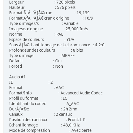
Largeur : 720 pixels
Hauteur : 576 pixels
Format ÃƒÂ l'ÃƒÂ©cran : 19,139
Format ÃƒÂ l'ÃƒÂ©cran d'origine : 16/9
Type d'images/s : Variable
Images/s d'origine : 25,000 Im/s
Norme : PAL
Espace de couleurs : YUV
Sous-ÃƒÂ©chantillonnage de la chrominance : 4:2:0
Profondeur des couleurs : 8 bits
Type d'image : MBAFF
Default : Oui
Forced : Non
Audio #1
ID : 2
Format : AAC
Format/Info : Advanced Audio Codec
Profil du format : LC
Identifiant du codec : A_AAC
DurÃƒÂ©e : 2h 2mn
Canaux : 2 canaux
Position des cannaux : Front: L R
Echantillonnage : 48,0 KHz
Mode de compression : Avec perte