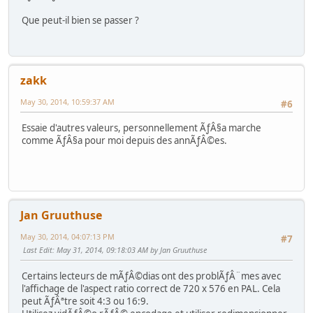
Que peut-il bien se passer ?
zakk
May 30, 2014, 10:59:37 AM
#6
Essaie d'autres valeurs, personnellement ÃƒÂ§a marche
comme ÃƒÂ§a pour moi depuis des annÃƒÂ©es.
Jan Gruuthuse
May 30, 2014, 04:07:13 PM
#7
Last Edit
: May 31, 2014, 09:18:03 AM by Jan Gruuthuse
Certains lecteurs de mÃƒÂ©dias ont des problÃƒÂ¨mes avec
l'affichage de l'aspect ratio correct de 720 x 576 en PAL. Cela
peut ÃƒÂªtre soit 4:3 ou 16:9.