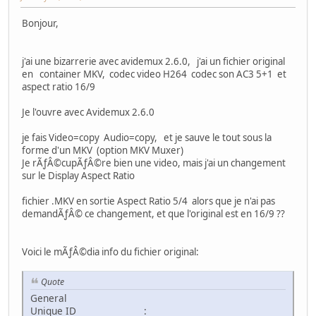
Bonjour,
j'ai une bizarrerie avec avidemux 2.6.0, j'ai un fichier original
en container MKV, codec video H264 codec son AC3 5+1 et
aspect ratio 16/9
Je l'ouvre avec Avidemux 2.6.0
je fais Video=copy Audio=copy, et je sauve le tout sous la
forme d'un MKV (option MKV Muxer)
Je rÃƒÂ©cupÃƒÂ©re bien une video, mais j'ai un changement
sur le Display Aspect Ratio
fichier .MKV en sortie Aspect Ratio 5/4 alors que je n'ai pas
demandÃƒÂ© ce changement, et que l'original est en 16/9 ??
Voici le mÃƒÂ©dia info du fichier original:
Quote
General
Unique ID :