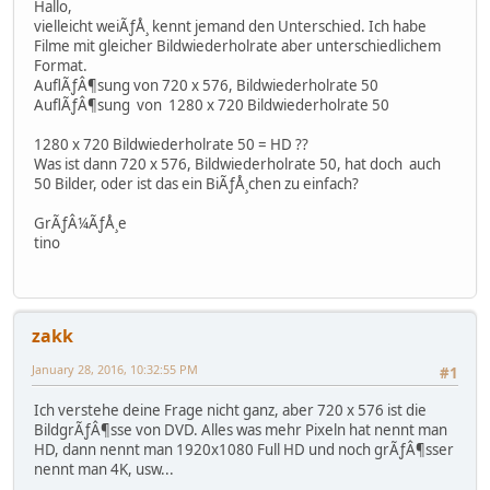
Hallo,
vielleicht weiÃƒÅ¸ kennt jemand den Unterschied. Ich habe
Filme mit gleicher Bildwiederholrate aber unterschiedlichem
Format.
AuflÃƒÂ¶sung von 720 x 576, Bildwiederholrate 50
AuflÃƒÂ¶sung von 1280 x 720 Bildwiederholrate 50
1280 x 720 Bildwiederholrate 50 = HD ??
Was ist dann 720 x 576, Bildwiederholrate 50, hat doch auch
50 Bilder, oder ist das ein BiÃƒÅ¸chen zu einfach?
GrÃƒÂ¼ÃƒÅ¸e
tino
zakk
January 28, 2016, 10:32:55 PM
#1
Ich verstehe deine Frage nicht ganz, aber 720 x 576 ist die
BildgrÃƒÂ¶sse von DVD. Alles was mehr Pixeln hat nennt man
HD, dann nennt man 1920x1080 Full HD und noch grÃƒÂ¶sser
nennt man 4K, usw...