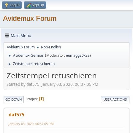
Log in
Sign up
Avidemux Forum
Main Menu
Avidemux Forum
Non-English
►
Avidemux-German
(Moderator:
eumagga0x2a
)
►
Zeitstempel retuschieren
►
Zeitstempel retuschieren
Started by daf575, January 03, 2020, 06:37:05 PM
Pages
1
GO DOWN
USER ACTIONS
daf575
January 03, 2020, 06:37:05 PM