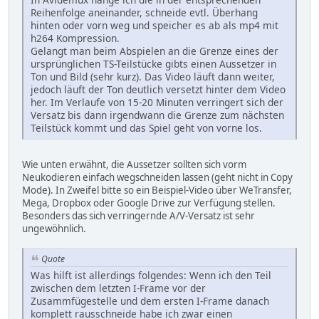
Reihenfolge aneinander, schneide evtl. Überhang
hinten oder vorn weg und speicher es ab als mp4 mit
h264 Kompression.
Gelangt man beim Abspielen an die Grenze eines der
ursprünglichen TS-Teilstücke gibts einen Aussetzer in
Ton und Bild (sehr kurz). Das Video läuft dann weiter,
jedoch läuft der Ton deutlich versetzt hinter dem Video
her. Im Verlaufe von 15-20 Minuten verringert sich der
Versatz bis dann irgendwann die Grenze zum nächsten
Teilstück kommt und das Spiel geht von vorne los.
Wie unten erwähnt, die Aussetzer sollten sich vorm
Neukodieren einfach wegschneiden lassen (geht nicht in Copy
Mode). In Zweifel bitte so ein Beispiel-Video über WeTransfer,
Mega, Dropbox oder Google Drive zur Verfügung stellen.
Besonders das sich verringernde A/V-Versatz ist sehr
ungewöhnlich.
Quote
Was hilft ist allerdings folgendes: Wenn ich den Teil
zwischen dem letzten I-Frame vor der
Zusammfügestelle und dem ersten I-Frame danach
komplett rausschneide habe ich zwar einen