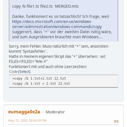
copy /b file1.ts file2.ts MERGED.mts
Danke, funktioniert es so tatsächlich? Ich frage, weil
https://docs.microsoft.com/en-us/windows-
server/administration/windows-commands/copy
suggeriert, dass "+" vor der zweiten Datei nötig wäre,
und zum Ausprobieren bräuchte man Windows...
Sorry, mein Fehler. Muss natürlich mit "+" sein, ansonsten
kommt 'Syntaxfehler'.
Hatte in meinem eigenen Skript das "+" übersehen: set
FILES=!FILES!+"%%~F"
Funktioniert mit und auch ohne Leerzeichen:
Code
Select
>copy /b 1.txt+2.txt 12.txt
>copy /b 1.txt + 2.txt 12.txt
eumagga0x2a
Moderator
May 15, 2020, 09:04:09 PM
#8