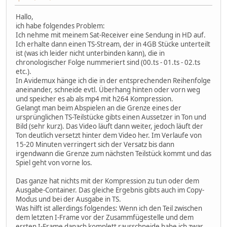
Hallo,
ich habe folgendes Problem:
Ich nehme mit meinem Sat-Receiver eine Sendung in HD auf.
Ich erhalte dann einen TS-Stream, der in 4GB Stücke unterteilt
ist (was ich leider nicht unterbinden kann), die in
chronologischer Folge nummeriert sind (00.ts - 01.ts - 02.ts
etc.).
In Avidemux hänge ich die in der entsprechenden Reihenfolge
aneinander, schneide evtl. Überhang hinten oder vorn weg
und speicher es ab als mp4 mit h264 Kompression.
Gelangt man beim Abspielen an die Grenze eines der
ursprünglichen TS-Teilstücke gibts einen Aussetzer in Ton und
Bild (sehr kurz). Das Video läuft dann weiter, jedoch läuft der
Ton deutlich versetzt hinter dem Video her. Im Verlaufe von
15-20 Minuten verringert sich der Versatz bis dann
irgendwann die Grenze zum nächsten Teilstück kommt und das
Spiel geht von vorne los.
Das ganze hat nichts mit der Kompression zu tun oder dem
Ausgabe-Container. Das gleiche Ergebnis gibts auch im Copy-
Modus und bei der Ausgabe in TS.
Was hilft ist allerdings folgendes: Wenn ich den Teil zwischen
dem letzten I-Frame vor der Zusammfügestelle und dem
ersten I-Frame danach komplett rausschneide habe ich zwar