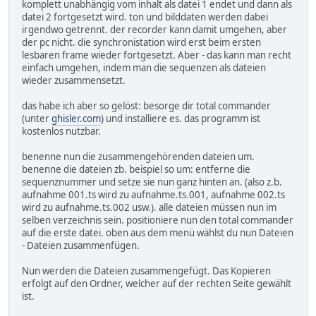
komplett unabhängig vom inhalt als datei 1 endet und dann als
datei 2 fortgesetzt wird. ton und bilddaten werden dabei
irgendwo getrennt. der recorder kann damit umgehen, aber
der pc nicht. die synchronistation wird erst beim ersten
lesbaren frame wieder fortgesetzt. Aber - das kann man recht
einfach umgehen, indem man die sequenzen als dateien
wieder zusammensetzt.
das habe ich aber so gelöst: besorge dir total commander
(unter
ghisler.com
) und installiere es. das programm ist
kostenlos nutzbar.
benenne nun die zusammengehörenden dateien um.
benenne die dateien zb. beispiel so um: entferne die
sequenznummer und setze sie nun ganz hinten an. (also z.b.
aufnahme 001.ts wird zu aufnahme.ts.001, aufnahme 002.ts
wird zu aufnahme.ts.002 usw.). alle dateien müssen nun im
selben verzeichnis sein. positioniere nun den total commander
auf die erste datei. oben aus dem menü wählst du nun Dateien
- Dateien zusammenfügen.
Nun werden die Dateien zusammengefügt. Das Kopieren
erfolgt auf den Ordner, welcher auf der rechten Seite gewählt
ist.