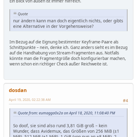
Ein Blick von außen ist immer hilfreich.
Quote
nur ändern kann man doch eigentlich nichts, oder gibts
eine Alternative in der Vorgehensweise?
Im Bezug auf die Eignung bestimmter Keyframe-Paare als
Schnittpunkte – nein, denke ich. Ganz anders sieht es im Bezug
auf die Handhabung von Stream-Fragmenten aus. Notfalls
könnte man die Fragmentgröße doch konfigurierbar machen,
wenn schon ein richtiger Check außer Reichweite ist.
dosdan
April 19, 2020, 02:22:38 AM
#4
Quote from: eumagga0x2a on April 18, 2020, 11:08:40 PM
So doof, sie sind also rund 3,81 GiB groß – kein
Wunder, dass Avidemux, das Größen von 256 MiB (±1
MiB), 512 MiB (±1 MiB), 1 GiB (von nun an ±8 MiB), 2