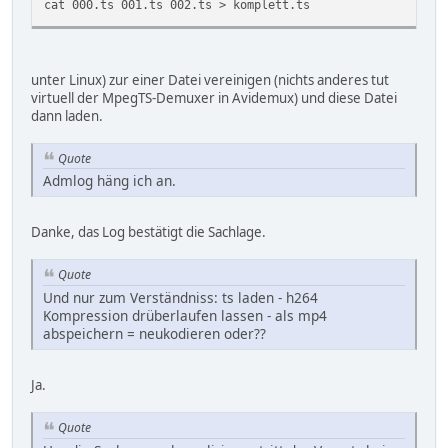
cat 000.ts 001.ts 002.ts > komplett.ts
unter Linux) zur einer Datei vereinigen (nichts anderes tut
virtuell der MpegTS-Demuxer in Avidemux) und diese Datei
dann laden.
Quote
Admlog häng ich an.
Danke, das Log bestätigt die Sachlage.
Quote
Und nur zum Verständniss: ts laden - h264
Kompression drüberlaufen lassen - als mp4
abspeichern = neukodieren oder??
Ja.
Quote