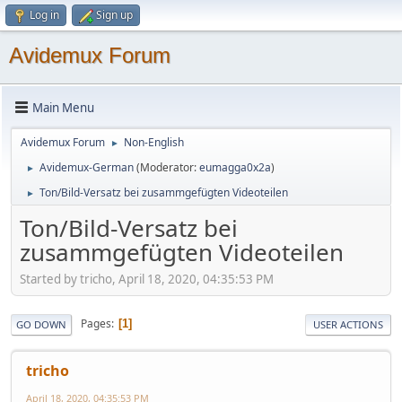
Log in
Sign up
Avidemux Forum
Main Menu
Avidemux Forum
Non-English
►
Avidemux-German
(Moderator:
eumagga0x2a
)
►
Ton/Bild-Versatz bei zusammgefügten Videoteilen
►
Ton/Bild-Versatz bei
zusammgefügten Videoteilen
Started by tricho, April 18, 2020, 04:35:53 PM
Pages
1
GO DOWN
USER ACTIONS
tricho
April 18, 2020, 04:35:53 PM