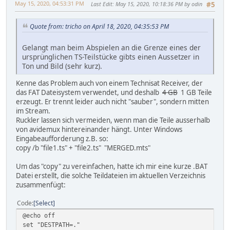
May 15, 2020, 04:53:31 PM
Last Edit
: May 15, 2020, 10:18:36 PM by odin
#5
Quote from: tricho on April 18, 2020, 04:35:53 PM
Gelangt man beim Abspielen an die Grenze eines der
ursprünglichen TS-Teilstücke gibts einen Aussetzer in
Ton und Bild (sehr kurz).
Kenne das Problem auch von einem Technisat Receiver, der
das FAT Dateisystem verwendet, und deshalb
4 GB
1 GB Teile
erzeugt. Er trennt leider auch nicht "sauber", sondern mitten
im Stream.
Ruckler lassen sich vermeiden, wenn man die Teile ausserhalb
von avidemux hintereinander hängt. Unter Windows
Eingabeaufforderung z.B. so:
copy /b "file1.ts" + "file2.ts" "MERGED.mts"
Um das "copy" zu vereinfachen, hatte ich mir eine kurze .BAT
Datei erstellt, die solche Teildateien im aktuellen Verzeichnis
zusammenfügt:
Code
Select
@echo off
set "DESTPATH=."