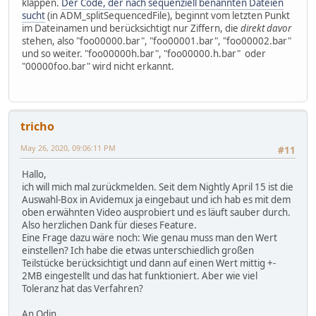
klappen.
Der Code, der nach sequenziell benannten Dateien
sucht
(in ADM_splitSequencedFile), beginnt vom letzten Punkt
im Dateinamen und berücksichtigt nur Ziffern, die
direkt davor
stehen, also "foo00000.bar", "foo00001.bar", "foo00002.bar"
und so weiter. "foo00000h.bar", "foo00000.h.bar" oder
"00000foo.bar" wird nicht erkannt.
tricho
May 26, 2020, 09:06:11 PM
#11
Hallo,
ich will mich mal zurückmelden. Seit dem Nightly April 15 ist die
Auswahl-Box in Avidemux ja eingebaut und ich hab es mit dem
oben erwähnten Video ausprobiert und es läuft sauber durch.
Also herzlichen Dank für dieses Feature.
Eine Frage dazu wäre noch: Wie genau muss man den Wert
einstellen? Ich habe die etwas unterschiedlich großen
Teilstücke berücksichtigt und dann auf einen Wert mittig +-
2MB eingestellt und das hat funktioniert. Aber wie viel
Toleranz hat das Verfahren?
An Odin