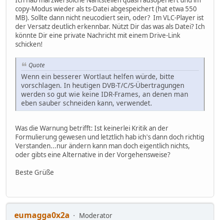
Ich hab mal zwei solche Nahtstellen quasi rausoperiert und im
copy-Modus wieder als ts-Datei abgespeichert (hat etwa 550
MB). Sollte dann nicht neucodiert sein, oder? Im VLC-Player ist
der Versatz deutlich erkennbar. Nützt Dir das was als Datei? Ich
könnte Dir eine private Nachricht mit einem Drive-Link
schicken!
Quote
Wenn ein besserer Wortlaut helfen würde, bitte
vorschlagen. In heutigen DVB-T/C/S-Übertragungen
werden so gut wie keine IDR-Frames, an denen man
eben sauber schneiden kann, verwendet.
Was die Warnung betrifft: Ist keinerlei Kritik an der
Formulierung gewesen und letztlich hab ich's dann doch richtig
Verstanden...nur ändern kann man doch eigentlich nichts,
oder gibts eine Alternative in der Vorgehensweise?
Beste Grüße
eumagga0x2a
Moderator