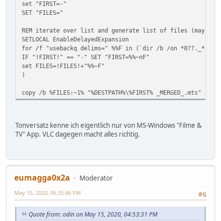
set "FIRST=-"
SET "FILES="
REM iterate over list and generate list of files (maybe m
SETLOCAL EnableDelayedExpansion
for /f "usebackq delims=" %%F in (`dir /b /on *0??._*.ts`
IF "!FIRST!" == "-" SET "FIRST=%%~nF"
set FILES=!FILES!+"%%~F"
)
copy /b %FILES:~1% "%DESTPATH%\%FIRST% _MERGED_.mts"
Tonversatz kenne ich eigentlich nur von MS-Windows "Filme &
TV" App. VLC dagegen macht alles richtig.
eumagga0x2a
Moderator
May 15, 2020, 06:35:46 PM
#6
Quote from: odin on May 15, 2020, 04:53:31 PM