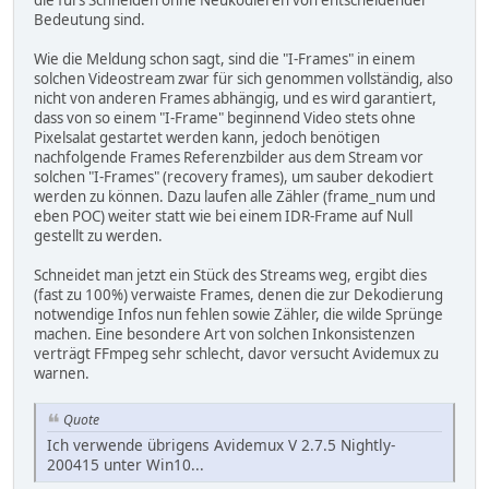
die fürs Schneiden ohne Neukodieren von entscheidender
Bedeutung sind.
Wie die Meldung schon sagt, sind die "I-Frames" in einem
solchen Videostream zwar für sich genommen vollständig, also
nicht von anderen Frames abhängig, und es wird garantiert,
dass von so einem "I-Frame" beginnend Video stets ohne
Pixelsalat gestartet werden kann, jedoch benötigen
nachfolgende Frames Referenzbilder aus dem Stream vor
solchen "I-Frames" (recovery frames), um sauber dekodiert
werden zu können. Dazu laufen alle Zähler (frame_num und
eben POC) weiter statt wie bei einem IDR-Frame auf Null
gestellt zu werden.
Schneidet man jetzt ein Stück des Streams weg, ergibt dies
(fast zu 100%) verwaiste Frames, denen die zur Dekodierung
notwendige Infos nun fehlen sowie Zähler, die wilde Sprünge
machen. Eine besondere Art von solchen Inkonsistenzen
verträgt FFmpeg sehr schlecht, davor versucht Avidemux zu
warnen.
Quote
Ich verwende übrigens Avidemux V 2.7.5 Nightly-
200415 unter Win10...