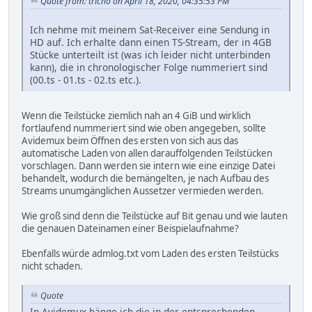
Quote from: tricho on April 18, 2020, 04:35:53 PM
Ich nehme mit meinem Sat-Receiver eine Sendung in
HD auf. Ich erhalte dann einen TS-Stream, der in 4GB
Stücke unterteilt ist (was ich leider nicht unterbinden
kann), die in chronologischer Folge nummeriert sind
(00.ts - 01.ts - 02.ts etc.).
Wenn die Teilstücke ziemlich nah an 4 GiB und wirklich
fortlaufend nummeriert sind wie oben angegeben, sollte
Avidemux beim Öffnen des ersten von sich aus das
automatische Laden von allen darauffolgenden Teilstücken
vorschlagen. Dann werden sie intern wie eine einzige Datei
behandelt, wodurch die bemängelten, je nach Aufbau des
Streams unumgänglichen Aussetzer vermieden werden.
Wie groß sind denn die Teilstücke auf Bit genau und wie lauten
die genauen Dateinamen einer Beispielaufnahme?
Ebenfalls würde admlog.txt vom Laden des ersten Teilstücks
nicht schaden.
Quote
In Avidemux hänge ich die in der entsprechenden