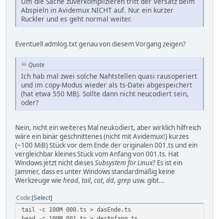
Um die Sache zuverkomplizieren tritt der Versatz beim
Abspieln in Avidemux NICHT auf. Nur ein kurzer
Ruckler und es geht normal weiter.
Eventuell admlog.txt genau von diesem Vorgang zeigen?
Quote
Ich hab mal zwei solche Nahtstellen quasi rausoperiert
und im copy-Modus wieder als ts-Datei abgespeichert
(hat etwa 550 MB). Sollte dann nicht neucodiert sein,
oder?
Nein, nicht ein weiteres Mal neukodiert, aber wirklich hilfreich
wäre ein binär geschnittenes (nicht mit Avidemux!) kurzes
(~100 MiB) Stück vor dem Ende der originalen 001.ts und ein
vergleichbar kleines Stück vom Anfang von 001.ts. Hat
Windows jetzt nicht dieses
Subsystem for Linux
? Es ist ein
Jammer, dass es unter Windows standardmäßig keine
Werkzeuge wie
head
,
tail
,
cat
,
dd
,
grep
usw. gibt...
Code
Select
tail -c 100M 000.ts > dasEnde.ts
head -c 100M 001.ts > derAnfang.ts