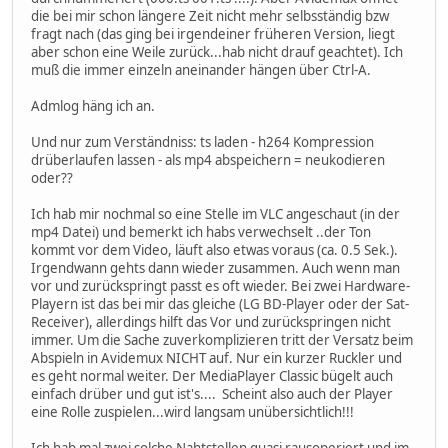
die bei mir schon längere Zeit nicht mehr selbsständig bzw
fragt nach (das ging bei irgendeiner früheren Version, liegt
aber schon eine Weile zurück...hab nicht drauf geachtet). Ich
muß die immer einzeln aneinander hängen über Ctrl-A.
Admlog häng ich an.
Und nur zum Verständniss: ts laden - h264 Kompression
drüberlaufen lassen - als mp4 abspeichern = neukodieren
oder??
Ich hab mir nochmal so eine Stelle im VLC angeschaut (in der
mp4 Datei) und bemerkt ich habs verwechselt ..der Ton
kommt vor dem Video, läuft also etwas voraus (ca. 0.5 Sek.).
Irgendwann gehts dann wieder zusammen. Auch wenn man
vor und zurückspringt passt es oft wieder. Bei zwei Hardware-
Playern ist das bei mir das gleiche (LG BD-Player oder der Sat-
Receiver), allerdings hilft das Vor und zurückspringen nicht
immer. Um die Sache zuverkomplizieren tritt der Versatz beim
Abspieln in Avidemux NICHT auf. Nur ein kurzer Ruckler und
es geht normal weiter. Der MediaPlayer Classic bügelt auch
einfach drüber und gut ist's.... Scheint also auch der Player
eine Rolle zuspielen...wird langsam unübersichtlich!!!