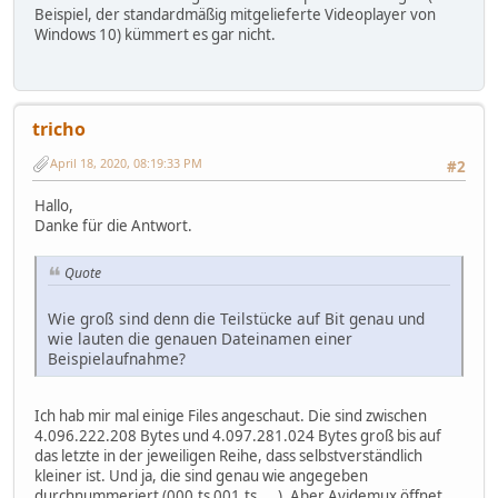
Beispiel, der standardmäßig mitgelieferte Videoplayer von
Windows 10) kümmert es gar nicht.
tricho
April 18, 2020, 08:19:33 PM
#2
Hallo,
Danke für die Antwort.
Quote
Wie groß sind denn die Teilstücke auf Bit genau und
wie lauten die genauen Dateinamen einer
Beispielaufnahme?
Ich hab mir mal einige Files angeschaut. Die sind zwischen
4.096.222.208 Bytes und 4.097.281.024 Bytes groß bis auf
das letzte in der jeweiligen Reihe, dass selbstverständlich
kleiner ist. Und ja, die sind genau wie angegeben
durchnummeriert (000.ts 001.ts ....). Aber Avidemux öffnet