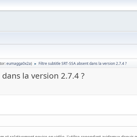
tor:
eumagga0x2a
)
Filtre subtitle SRT-SSA absent dans la version 2.7.4 ?
►
 dans la version 2.7.4 ?
um et relativement novice en vidéo. J'utilise cependant avidemux depuis q