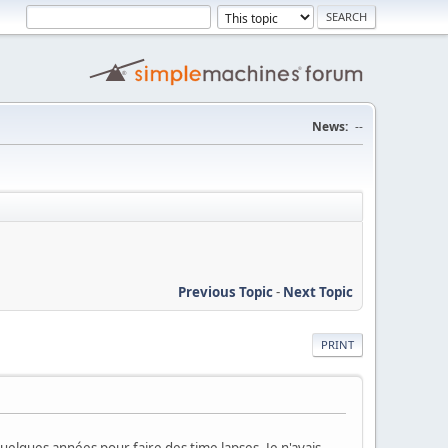
News:
--
Previous Topic
-
Next Topic
PRINT
uelques années pour faire des time lapses. Je n'avais