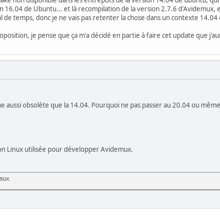
n 16.04 de Ubuntu... et là recompilation de la version 2.7.6 d'Avidemux, et 
mal de temps, donc je ne vais pas retenter la chose dans un contexte 14.04 
oposition, je pense que ça m'a décidé en partie à faire cet update que j'a
e aussi obsolète que la 14.04. Pourquoi ne pas passer au 20.04 ou même s
ution Linux utilisée pour développer Avidemux.
mux