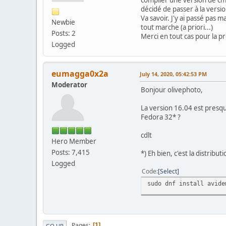
décidé de passer à la versio
Va savoir. J'y ai passé pas 
Newbie
tout marche (a priori...)
Posts: 2
Merci en tout cas pour la pr
Logged
eumagga0x2a
July 14, 2020, 05:42:53 PM
Moderator
Bonjour olivephoto,
La version 16.04 est presqu
Fedora 32* ?
cdlt
Hero Member
Posts: 7,415
*) Eh bien, c'est la distrib
Logged
Code
Select
sudo dnf install avide
Pages
1
GO UP