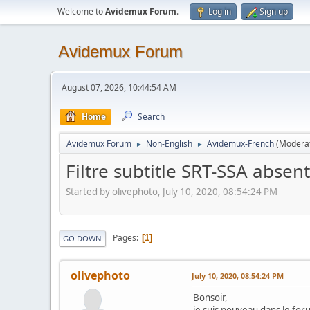
Welcome to
Avidemux Forum
.
Log in
Sign up
Avidemux Forum
August 07, 2026, 10:44:54 AM
Home
Search
Avidemux Forum
Non-English
Avidemux-French
(Modera
►
►
Filtre subtitle SRT-SSA absent
Started by olivephoto, July 10, 2020, 08:54:24 PM
Pages
1
GO DOWN
olivephoto
July 10, 2020, 08:54:24 PM
Bonsoir,
je suis nouveau dans le for