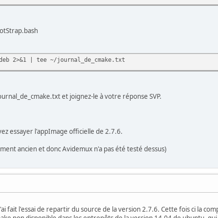
ootStrap.bash
deb 2>&1 | tee ~/journal_de_cmake.txt
journal_de_cmake.txt et joignez-le à votre réponse SVP.
z essayer l'appImage officielle de 2.7.6.
ent ancien et donc Avidemux n'a pas été testé dessus)
ai fait l'essai de repartir du source de la version 2.7.6. Cette fois ci la c
ke non disponible dans les entrepôts de la version 14.04 de ubuntu, qui