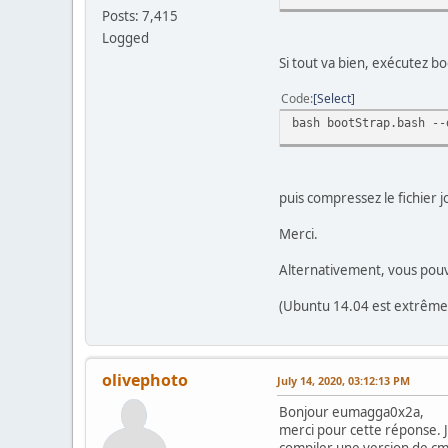
Posts: 7,415
Logged
Si tout va bien, exécutez b
Code
Select
bash bootStrap.bash --
puis compressez le fichier 
Merci.
Alternativement, vous pouve
(Ubuntu 14.04 est extrêmem
olivephoto
July 14, 2020, 03:12:13 PM
Bonjour eumagga0x2a,
merci pour cette réponse. J'
compiler une version de cma