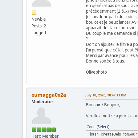
en général pas de souci avec 
précédemment (2.5.x) inver
Je suis donc parti du code s
Newbie
boulot et je peux lancer Avi
Posts: 2
apparaît des la section sous-
Logged
Du coup je me demande si je 
?
Doit on ajouter le filtre a po
J'ai pensé que c'était peut êt
Merci par avance pour les a
Bonne soirée à tous,
Olivephoto
eumagga0x2a
July 10, 2020, 10:47:11 PM
Moderator
Bonsoir / Bonjour,
Veuillez mettre à jour la so
Code
Select
bash createDebFromSour
Hero Member