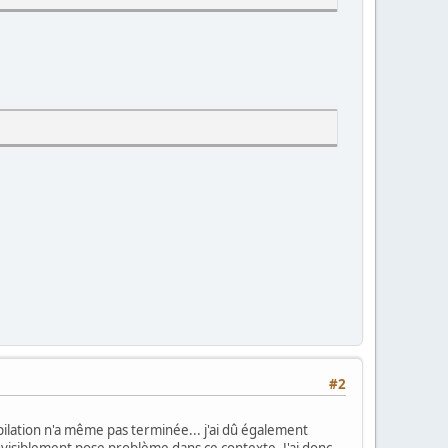
#2
ompilation n'a même pas terminée... j'ai dû également
 visiblement pose problème dans ce contexte. J'ai donc