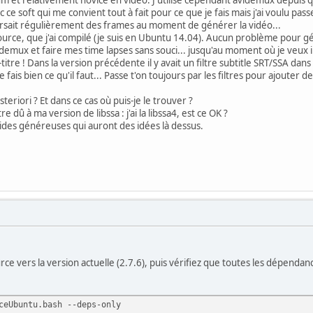
ce soft qui me convient tout à fait pour ce que je fais mais j'ai voulu passer 
sait régulièrement des frames au moment de générer la vidéo...
ource, que j'ai compilé (je suis en Ubuntu 14.04). Aucun problème pour gén
demux et faire mes time lapses sans souci... jusqu'au moment où je veux inc
titre ! Dans la version précédente il y avait un filtre subtitle SRT/SSA dans
fais bien ce qu'il faut... Passe t'on toujours par les filtres pour ajouter 
steriori ? Et dans ce cas où puis-je le trouver ?
re dû à ma version de libssa : j'ai la libssa4, est ce OK ?
ides généreuses qui auront des idées là dessus.
urce vers la version actuelle (2.7.6), puis vérifiez que toutes les dépendan
ceUbuntu.bash --deps-only