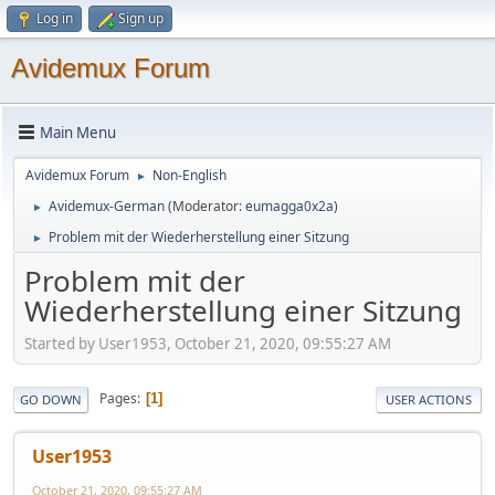
Log in
Sign up
Avidemux Forum
Main Menu
Avidemux Forum
Non-English
►
Avidemux-German
(Moderator:
eumagga0x2a
)
►
Problem mit der Wiederherstellung einer Sitzung
►
Problem mit der
Wiederherstellung einer Sitzung
Started by User1953, October 21, 2020, 09:55:27 AM
Pages
1
GO DOWN
USER ACTIONS
User1953
October 21, 2020, 09:55:27 AM