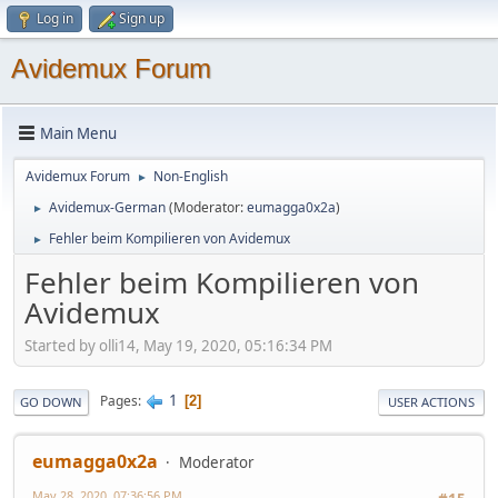
Log in
Sign up
Avidemux Forum
Main Menu
Avidemux Forum
Non-English
►
Avidemux-German
(Moderator:
eumagga0x2a
)
►
Fehler beim Kompilieren von Avidemux
►
Fehler beim Kompilieren von
Avidemux
Started by olli14, May 19, 2020, 05:16:34 PM
1
Pages
2
GO DOWN
USER ACTIONS
eumagga0x2a
Moderator
May 28, 2020, 07:36:56 PM