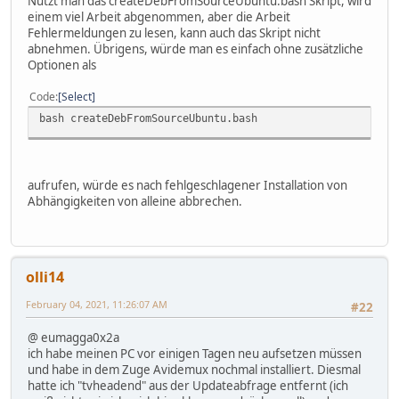
Nutzt man das createDebFromSourceUbuntu.bash Skript, wird
einem viel Arbeit abgenommen, aber die Arbeit
Fehlermeldungen zu lesen, kann auch das Skript nicht
abnehmen. Übrigens, würde man es einfach ohne zusätzliche
Optionen als
Code
Select
bash createDebFromSourceUbuntu.bash
aufrufen, würde es nach fehlgeschlagener Installation von
Abhängigkeiten von alleine abbrechen.
olli14
February 04, 2021, 11:26:07 AM
#22
@ eumagga0x2a
ich habe meinen PC vor einigen Tagen neu aufsetzen müssen
und habe in dem Zuge Avidemux nochmal installiert. Diesmal
hatte ich "tvheadend" aus der Updateabfrage entfernt (ich