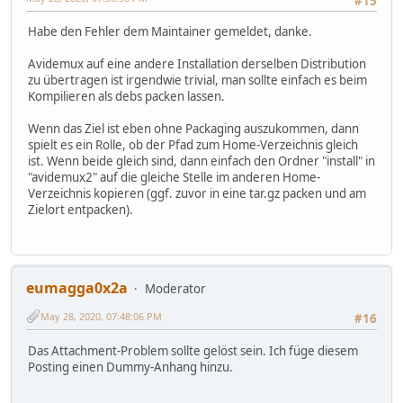
#15
Habe den Fehler dem Maintainer gemeldet, danke.
Avidemux auf eine andere Installation derselben Distribution
zu übertragen ist irgendwie trivial, man sollte einfach es beim
Kompilieren als debs packen lassen.
Wenn das Ziel ist eben ohne Packaging auszukommen, dann
spielt es ein Rolle, ob der Pfad zum Home-Verzeichnis gleich
ist. Wenn beide gleich sind, dann einfach den Ordner "install" in
"avidemux2" auf die gleiche Stelle im anderen Home-
Verzeichnis kopieren (ggf. zuvor in eine tar.gz packen und am
Zielort entpacken).
eumagga0x2a
Moderator
May 28, 2020, 07:48:06 PM
#16
Das Attachment-Problem sollte gelöst sein. Ich füge diesem
Posting einen Dummy-Anhang hinzu.