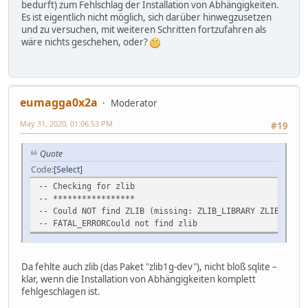
bedurft) zum Fehlschlag der Installation von Abhängigkeiten.
Es ist eigentlich nicht möglich, sich darüber hinwegzusetzen
und zu versuchen, mit weiteren Schritten fortzufahren als
wäre nichts geschehen, oder?
eumagga0x2a
Moderator
May 31, 2020, 01:06:53 PM
#19
Quote
Code
Select
-- Checking for zlib
-- *****************
-- Could NOT find ZLIB (missing: ZLIB_LIBRARY ZLIB_INCLU
-- FATAL_ERRORCould not find zlib
Da fehlte auch zlib (das Paket "zlib1g-dev"), nicht bloß sqlite –
klar, wenn die Installation von Abhängigkeiten komplett
fehlgeschlagen ist.