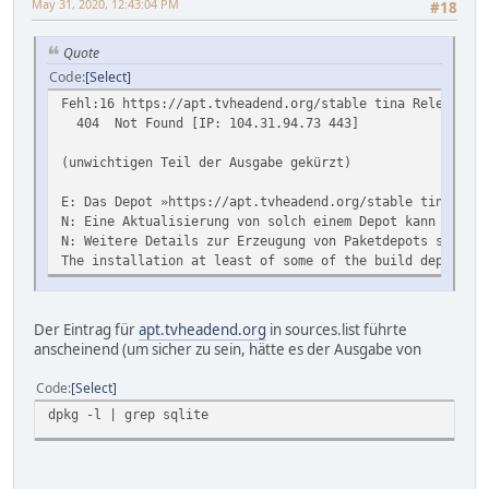
May 31, 2020, 12:43:04 PM
#18
Quote
Code
Select
Fehl:16 https://apt.t
404 Not Found [IP: 104.31.94.73 443]
(unwichtigen Teil der Ausgabe gekürzt)
E: Das Depot »https://apt.tvheadend.org/stable tina Rele
N: Eine Aktualisierung von solch einem Depot kann nicht 
N: Weitere Details zur Erzeugung von Paketdepots sowie z
The installation at least of some of the build dependenc
Der Eintrag für
apt.tvheadend.org
in sources.list führte
anscheinend (um sicher zu sein, hätte es der Ausgabe von
Code
Select
dpkg -l | grep sqlite