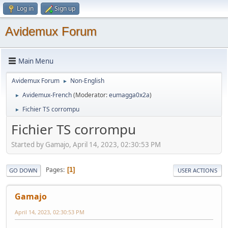
Log in
Sign up
Avidemux Forum
Main Menu
Avidemux Forum
Non-English
►
Avidemux-French
(Moderator:
eumagga0x2a
)
►
Fichier TS corrompu
►
Fichier TS corrompu
Started by Gamajo, April 14, 2023, 02:30:53 PM
Pages
1
GO DOWN
USER ACTIONS
Gamajo
April 14, 2023, 02:30:53 PM