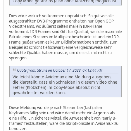
Copy-Mode gefahrlos (also ohne Klötzchen) möglich ist.
Dies wäre wirklich vollkommen unpraktisch. So gut wie alle
ausgestrahlten DVB-Programme enthalten nur Open GOP
Videostreams, wo äußerst selten mal ein IDR-Frame
vorkommt. IDR Frames sind Gift für Qualität, weil die maximale
Bitrate eines Streams im Multiplex beschränkt ist und ein IDR-
Frame (außer wenn es kaum Bildinformationen enthält, zum
Beispiel ist schlicht tiefschwarz) eine vergleichsweise sehr
schlechte Qualität haben müsste, um dieses Limit nicht zu
sprengen.
Quote from: Strunz on October 17, 2023, 07:12:44 PM
Vielleicht könnte Avidemux eine Meldung ausgeben,
die klarstellt, dass ein Schneiden in diesem Video ohne
Fehler (Klötzchen) im Copy-Mode absolut nicht
gewährleistet werden kann.
Diese Meldung würde je nach Stream bei (fast) allen
Keyframes fällig sein und wäre damit mehr ein Ärgernis als
eine Hilfe. Ein sicheres Mittel, die Anwesenheit von "early B-
frames" festzustellen, wäre die Skriptkonsole in Avidemux zu
benutzen: