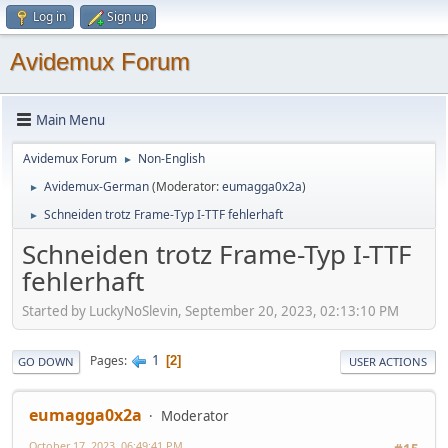
Log in
Sign up
Avidemux Forum
Main Menu
Avidemux Forum
Non-English
►
Avidemux-German
(Moderator:
eumagga0x2a
)
►
Schneiden trotz Frame-Typ I-TTF fehlerhaft
►
Schneiden trotz Frame-Typ I-TTF
fehlerhaft
Started by LuckyNoSlevin, September 20, 2023, 02:13:10 PM
1
Pages
2
GO DOWN
USER ACTIONS
eumagga0x2a
Moderator
October 17, 2023, 06:49:41 PM