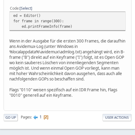
Code
Select
ed = Editor()
for frame in range(300):
ed.printFrameInfo(frame)
Wenn in der Ausgabe für die ersten 300 Frames, die daraufhin
ans Avidemux-Log (unter Windows in
%localappdata%\avidemux\admlog.txt) angehängt wird, ein B-
frame ("B") direkt auf ein Keyframe ("I") folgt, ist es Open GOP
wo kein sauberes Löschen von innenliegenden Segmenten
möglich ist. Und wenn einmal Open GOP vorliegt, kann man
mit hoher Wahrscheinlichkeit davon ausgehen, dass auch alle
nachfolgenden GOPs so beschaffen sind.
Flags "0110" weisen spezifisch auf ein IDR Frame hin, Flags
"0010" generell auf ein Keyframe.
1
Pages
2
GO UP
USER ACTIONS