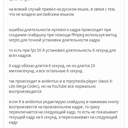
на всякий случай привёл на русском языке, в связи с тем,
что не владею английским языком
ошибка длительности нулевого кадра происходит при
создании слайдшоу при помощи ffmpeg используя метод
setpts для точной установки длительности кадра
то есть при fps 50 Я установил длительность 6 секунд для
всех кадров
0 кадр обязан длится 6 секунд, но он длится 20
миллисекунд, а все остальные 6 секунд
так происходит в avidemux и в mpc(media player classic K-
Lite Mega Codec), но на YouTube всё нормально
воспроизводится
если Я в avidemux редактирую слайдшоу и нажимаю кнопу
воспроизвести на произвольном кадре, то сразу
переключается на следующий кадр, то есть не показывает
текущий кадр на 6 секунд, а перескакивает на следующий
кадр