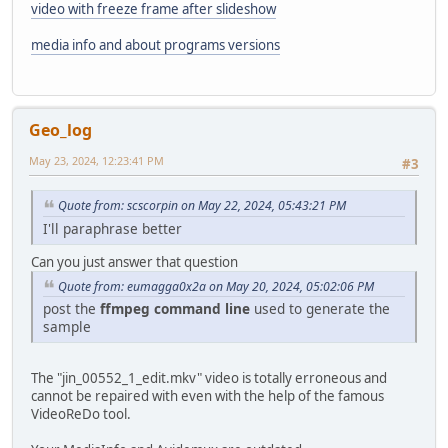
video with freeze frame after slideshow
media info and about programs versions
Geo_log
May 23, 2024, 12:23:41 PM
#3
Quote from: scscorpin on May 22, 2024, 05:43:21 PM
I'll paraphrase better
Can you just answer that question
Quote from: eumagga0x2a on May 20, 2024, 05:02:06 PM
post the
ffmpeg command line
used to generate the
sample
The "jin_00552_1_edit.mkv" video is totally erroneous and
cannot be repaired with even with the help of the famous
VideoReDo tool.