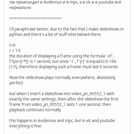
так происходит в Avidemux и в mpc, а в vlc и в youtube всё
нормально
======================
I'll paraphrase better, due to the fact that I make slideshows in
python and there's a lot of stuff intertwined there
t=6
r = 1/t
the duration of displaying a frame using the formula '-vf',
f'fps={r*t}' is 1 second, but since '-r', f'{r}' is equal to 0.166
(1/t), therefore displaying such a frame must last 6 seconds
Now the slideshow plays normally everywhere, absolutely
perfect
but when I insert a slideshow into video_jin_00552_1 with
exactly the same settings, then after the slideshow the first
frame from video_jin_00552_1 lasts 1 one second, then
playback continues normally
this happens in Avidemux and mpc, but in vlc and youtube
everything is fine