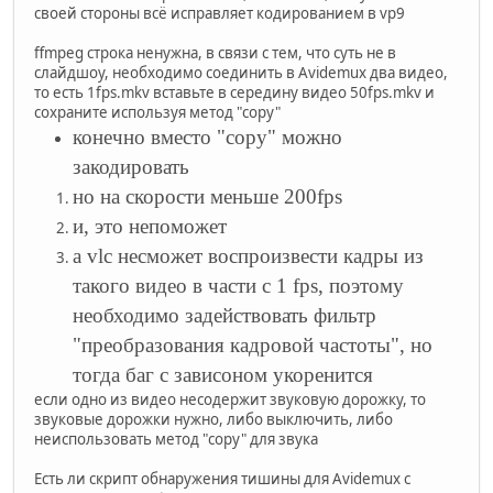
своей стороны всё исправляет кодированием в vp9
ffmpeg строка ненужна, в связи с тем, что суть не в
слайдшоу, необходимо соединить в Avidemux два видео,
то есть 1fps.mkv вставьте в середину видео 50fps.mkv и
сохраните используя метод "copy"
конечно вместо "copy" можно
закодировать
но на скорости меньше 200fps
и, это непоможет
а vlc несможет воспроизвести кадры из
такого видео в части с 1 fps, поэтому
необходимо задействовать фильтр
"преобразования кадровой частоты", но
тогда баг с зависоном укоренится
если одно из видео несодержит звуковую дорожку, то
звуковые дорожки нужно, либо выключить, либо
неиспользовать метод "copy" для звука
Есть ли скрипт обнаружения тишины для Avidemux с