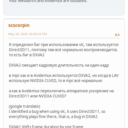
Your MediaInfo and Avidemux are outdated.
scscorpin
May 24, 2024, 04:45:54 PM
#4
Я определил баг при использовании vlc, там используется
Direct3D11, поэтому там всё нормально воспроизводится,
то есть баг в DXVA2
DXVA2 смещает кадровую длительность на один кадр
в mpc как и в Avidemux используется DXVA2, но когда в LAV
использую NVIDIA CUVID, то в mpc всё нормально
а как в Avidemux переключить аппаратное ускорение на
Direct3D11 или NVIDIA CUVID?
(google translate)
I identified a bug when using vlc, it uses Direct3D11, so
everything plays fine there, that is, a bug in DXVA2
DXVA2 shifts frame duration by one frame