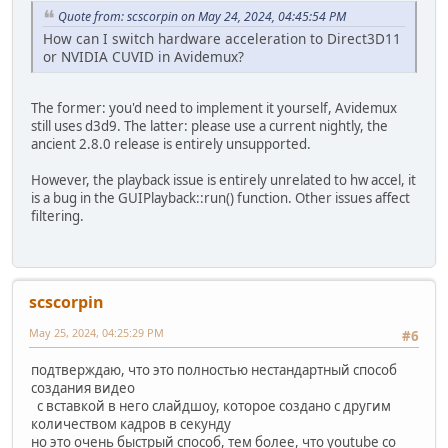
Quote from: scscorpin on May 24, 2024, 04:45:54 PM
How can I switch hardware acceleration to Direct3D11
or NVIDIA CUVID in Avidemux?
The former: you'd need to implement it yourself, Avidemux
still uses d3d9. The latter: please use a current nightly, the
ancient 2.8.0 release is entirely unsupported.
However, the playback issue is entirely unrelated to hw accel, it
is a bug in the GUIPlayback::run() function. Other issues affect
filtering.
scscorpin
May 25, 2024, 04:25:29 PM
#6
подтверждаю, что это полностью нестандартный способ
создания видео
с вставкой в него слайдшоу, которое создано с другим
количеством кадров в секунду
но это очень быстрый способ, тем более, что youtube со