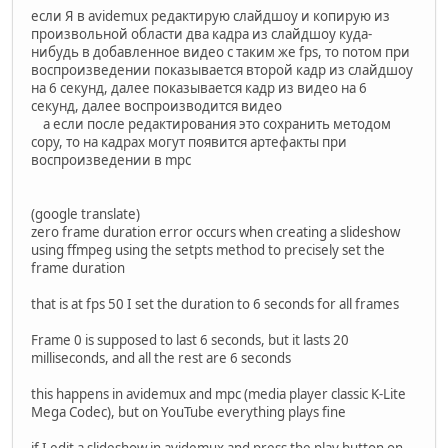
если Я в avidemux редактирую слайдшоу и копирую из
произвольной области два кадра из слайдшоу куда-
нибудь в добавленное видео с таким же fps, то потом при
воспроизведении показывается второй кадр из слайдшоу
на 6 секунд, далее показывается кадр из видео на 6
секунд, далее воспроизводится видео
а если после редактирования это сохранить методом
copy, то на кадрах могут появится артефакты при
воспроизведении в mpc
(google translate)
zero frame duration error occurs when creating a slideshow
using ffmpeg using the setpts method to precisely set the
frame duration
that is at fps 50 I set the duration to 6 seconds for all frames
Frame 0 is supposed to last 6 seconds, but it lasts 20
milliseconds, and all the rest are 6 seconds
this happens in avidemux and mpc (media player classic K-Lite
Mega Codec), but on YouTube everything plays fine
if I edit a slideshow in avidemux and press the play button on