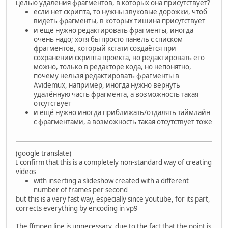
целью удаления фрагментов, в которых она присутствует?
если нет скрипта, то нужны звуковые дорожки, чтоб
видеть фрагменты, в которых тишина присутствует
и ещё нужно редактировать фрагменты, иногда
очень надо; хотя бы просто панель с списком
фрагментов, который кстати создаётся при
сохранении скрипта проекта, но редактировать его
можно, только в редакторе кода, но непонятно,
почему нельзя редактировать фрагменты в
Avidemux, например, иногда нужно вернуть
удалённую часть фрагмента, а возможность такая
отсутствует
и ещё нужно иногда приближать/отдалять таймлайн
с фрагментами, а возможность такая отсутствует тоже
(google translate)
I confirm that this is a completely non-standard way of creating
videos
with inserting a slideshow created with a different
number of frames per second
but this is a very fast way, especially since youtube, for its part,
corrects everything by encoding in vp9
The ffmpeg line is unnecessary, due to the fact that the point is