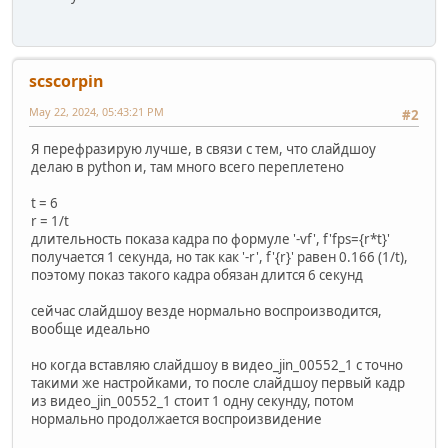
scscorpin
May 22, 2024, 05:43:21 PM
#2
Я перефразирую лучше, в связи с тем, что слайдшоу
делаю в python и, там много всего переплетено
t = 6
r = 1/t
длительность показа кадра по формуле '-vf', f'fps={r*t}'
получается 1 секунда, но так как '-r', f'{r}' равен 0.166 (1/t),
поэтому показ такого кадра обязан длится 6 секунд
сейчас слайдшоу везде нормально воспроизводится,
вообще идеально
но когда вставляю слайдшоу в видео_jin_00552_1 с точно
такими же настройками, то после слайдшоу первый кадр
из видео_jin_00552_1 стоит 1 одну секунду, потом
нормально продолжается воспроизвидение