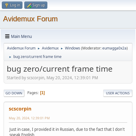
Log in
Sign up
Avidemux Forum
Main Menu
Avidemux Forum
Avidemux
Windows
(Moderator:
eumagga0x2a
)
►
►
bug zero/current frame time
►
bug zero/current frame time
Started by scscorpin, May 20, 2024, 12:39:01 PM
Pages
1
GO DOWN
USER ACTIONS
scscorpin
May 20, 2024, 12:39:01 PM
Just in case, I provided it in Russian, due to the fact that I don't
speak English