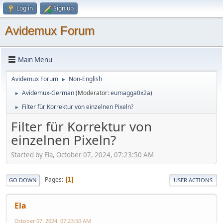
Log in
Sign up
Avidemux Forum
Main Menu
Avidemux Forum
Non-English
►
Avidemux-German
(Moderator:
eumagga0x2a
)
►
Filter für Korrektur von einzelnen Pixeln?
►
Filter für Korrektur von
einzelnen Pixeln?
Started by Ela, October 07, 2024, 07:23:50 AM
Pages
1
GO DOWN
USER ACTIONS
Ela
October 07, 2024, 07:23:50 AM