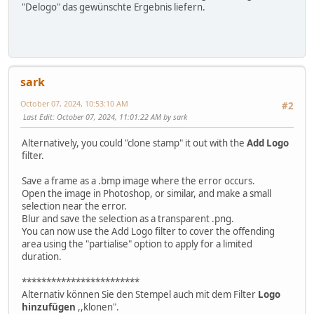
"Delogo" das gewünschte Ergebnis liefern.
sark
October 07, 2024, 10:53:10 AM
#2
Last Edit
: October 07, 2024, 11:01:22 AM by sark
Alternatively, you could "clone stamp" it out with the
Add Logo
filter.
Save a frame as a .bmp image where the error occurs.
Open the image in Photoshop, or similar, and make a small
selection near the error.
Blur and save the selection as a transparent .png.
You can now use the Add Logo filter to cover the offending
area using the "partialise" option to apply for a limited
duration.
************************
Alternativ können Sie den Stempel auch mit dem Filter
Logo
hinzufügen
,,klonen".