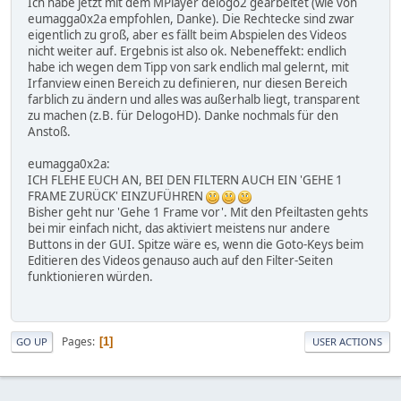
Ich habe jetzt mit dem MPlayer delogo2 gearbeitet (wie von
eumagga0x2a empfohlen, Danke). Die Rechtecke sind zwar
eigentlich zu groß, aber es fällt beim Abspielen des Videos
nicht weiter auf. Ergebnis ist also ok. Nebeneffekt: endlich
habe ich wegen dem Tipp von sark endlich mal gelernt, mit
Irfanview einen Bereich zu definieren, nur diesen Bereich
farblich zu ändern und alles was außerhalb liegt, transparent
zu machen (z.B. für DelogoHD). Danke nochmals für den
Anstoß.
eumagga0x2a:
ICH FLEHE EUCH AN, BEI DEN FILTERN AUCH EIN 'GEHE 1
FRAME ZURÜCK' EINZUFÜHREN
Bisher geht nur 'Gehe 1 Frame vor'. Mit den Pfeiltasten gehts
bei mir einfach nicht, das aktiviert meistens nur andere
Buttons in der GUI. Spitze wäre es, wenn die Goto-Keys beim
Editieren des Videos genauso auch auf den Filter-Seiten
funktionieren würden.
Pages
1
GO UP
USER ACTIONS