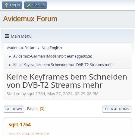
Log in
Sign up
Avidemux Forum
Main Menu
Avidemux Forum
Non-English
►
Avidemux-German
(Moderator:
eumagga0x2a
)
►
Keine Keyframes bem Schneiden von DVB-T2 Streams mehr
►
Keine Keyframes bem Schneiden
von DVB-T2 Streams mehr
Started by sqrt-1764, May 27, 2024, 02:29:08 PM
Pages
1
GO DOWN
USER ACTIONS
sqrt-1764
May 27, 2024, 02:29:08 PM