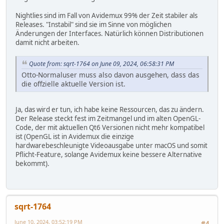
Nightlies sind im Fall von Avidemux 99% der Zeit stabiler als
Releases. "Instabil" sind sie im Sinne von möglichen
Änderungen der Interfaces. Natürlich können Distributionen
damit nicht arbeiten.
Quote from: sqrt-1764 on June 09, 2024, 06:58:31 PM
Otto-Normaluser muss also davon ausgehen, dass das
die offzielle aktuelle Version ist.
Ja, das wird er tun, ich habe keine Ressourcen, das zu ändern.
Der Release steckt fest im Zeitmangel und im alten OpenGL-
Code, der mit aktuellen Qt6 Versionen nicht mehr kompatibel
ist (OpenGL ist in Avidemux die einzige
hardwarebeschleunigte Videoausgabe unter macOS und somit
Pflicht-Feature, solange Avidemux keine bessere Alternative
bekommt).
sqrt-1764
June 10, 2024, 03:52:19 PM
#4