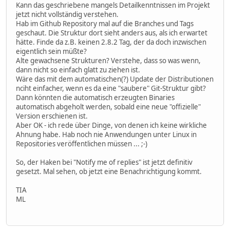
Kann das geschriebene mangels Detailkenntnissen im Projekt
jetzt nicht vollständig verstehen.
Hab im Github Repository mal auf die Branches und Tags
geschaut. Die Struktur dort sieht anders aus, als ich erwartet
hätte. Finde da z.B. keinen 2.8.2 Tag, der da doch inzwischen
eigentlich sein müßte?
Alte gewachsene Strukturen? Verstehe, dass so was wenn,
dann nicht so einfach glatt zu ziehen ist.
Wäre das mit dem automatischen(?) Update der Distributionen
nciht einfacher, wenn es da eine "saubere" Git-Struktur gibt?
Dann könnten die automatisch erzeugten Binaries
automatisch abgeholt werden, sobald eine neue "offizielle"
Version erschienen ist.
Aber OK - ich rede über Dinge, von denen ich keine wirkliche
Ahnung habe. Hab noch nie Anwendungen unter Linux in
Repositories veröffentlichen müssen ... ;-)
So, der Haken bei "Notify me of replies" ist jetzt definitiv
gesetzt. Mal sehen, ob jetzt eine Benachrichtigung kommt.
TIA
ML