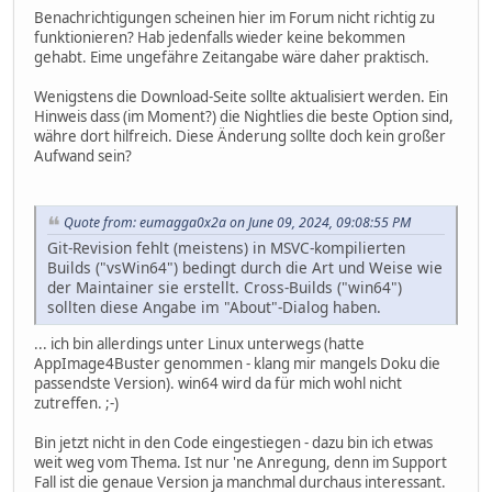
Benachrichtigungen scheinen hier im Forum nicht richtig zu
funktionieren? Hab jedenfalls wieder keine bekommen
gehabt. Eime ungefähre Zeitangabe wäre daher praktisch.
Wenigstens die Download-Seite sollte aktualisiert werden. Ein
Hinweis dass (im Moment?) die Nightlies die beste Option sind,
währe dort hilfreich. Diese Änderung sollte doch kein großer
Aufwand sein?
Quote from: eumagga0x2a on June 09, 2024, 09:08:55 PM
Git-Revision fehlt (meistens) in MSVC-kompilierten
Builds ("vsWin64") bedingt durch die Art und Weise wie
der Maintainer sie erstellt. Cross-Builds ("win64")
sollten diese Angabe im "About"-Dialog haben.
... ich bin allerdings unter Linux unterwegs (hatte
AppImage4Buster genommen - klang mir mangels Doku die
passendste Version). win64 wird da für mich wohl nicht
zutreffen. ;-)
Bin jetzt nicht in den Code eingestiegen - dazu bin ich etwas
weit weg vom Thema. Ist nur 'ne Anregung, denn im Support
Fall ist die genaue Version ja manchmal durchaus interessant.