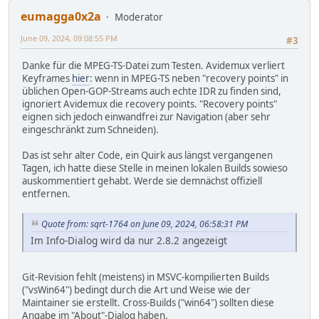
eumagga0x2a
Moderator
June 09, 2024, 09:08:55 PM
#3
Danke für die MPEG-TS-Datei zum Testen. Avidemux verliert
Keyframes
hier
: wenn in MPEG-TS neben "recovery points" in
üblichen Open-GOP-Streams auch echte IDR zu finden sind,
ignoriert Avidemux die recovery points. "Recovery points"
eignen sich jedoch einwandfrei zur Navigation (aber sehr
eingeschränkt zum Schneiden).
Das ist sehr alter Code, ein Quirk aus längst vergangenen
Tagen, ich hatte diese Stelle in meinen lokalen Builds sowieso
auskommentiert gehabt. Werde sie demnächst offiziell
entfernen.
Quote from: sqrt-1764 on June 09, 2024, 06:58:31 PM
Im Info-Dialog wird da nur 2.8.2 angezeigt
Git-Revision fehlt (meistens) in MSVC-kompilierten Builds
("vsWin64") bedingt durch die Art und Weise wie der
Maintainer sie erstellt. Cross-Builds ("win64") sollten diese
Angabe im "About"-Dialog haben.