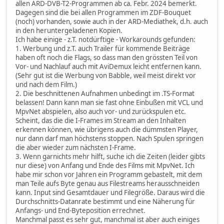
allen ARD-DVB-T2-Programmen ab ca. Febr. 2024 bemerkt.
Dagegen sind die bei allen Programmen im ZDF-Bouquet
(noch) vorhanden, sowie auch in der ARD-Mediathek, d.h. auch
in den heruntergeladenen Kopien.
Ich habe einige - z.T. notdürftige - Workarounds gefunden:
1. Werbung und z.T. auch Trailer für kommende Beiträge
haben oft noch die Flags, so dass man den grössten Teil von
Vor- und Nachlauf auch mit AviDemux leicht entfernen kann.
(Sehr gut ist die Werbung von Babble, weil meist direkt vor
und nach dem Film.)
2. Die beschnittenen Aufnahmen unbedingt im .TS-Format
belassen! Dann kann man sie fast ohne Einbußen mit VCL und
MpvNet abspielen, also auch vor- und zurückspulen etc.
Scheint, das die die I-Frames im Stream an den Inhalten
erkennen können, wie übrigens auch die dümmsten Player,
nur dann darf man höchstens stoppen. Nach Spulen springen
die aber wieder zum nächsten I-Frame.
3. Wenn garnichts mehr hilft, suche ich die Zeiten (leider gibts
nur diese) von Anfang und Ende des Films mit MpvNet. Ich
habe mir schon vor Jahren ein Programm gebastelt, mit dem
man Teile aufs Byte genau aus Filestreams herausschneiden
kann. Input sind Gesamtdauer und Filegröße. Daraus wird die
Durchschnitts-Datanrate bestimmt und eine Näherung für
Anfangs- und End-Byteposition errechnet.
Manchmal passt es sehr gut, manchmal ist aber auch einiges