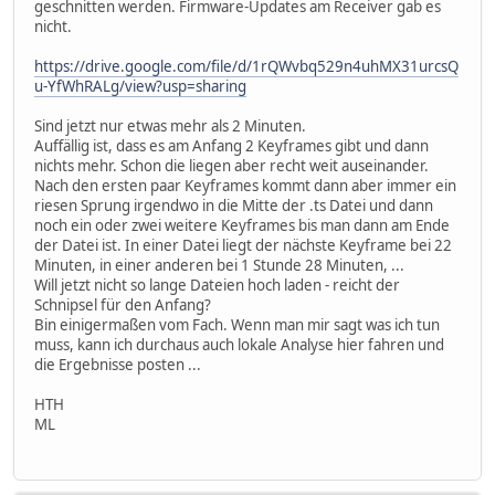
geschnitten werden. Firmware-Updates am Receiver gab es
nicht.
https://drive.google.com/file/d/1rQWvbq529n4uhMX31urcsQ
u-YfWhRALg/view?usp=sharing
Sind jetzt nur etwas mehr als 2 Minuten.
Auffällig ist, dass es am Anfang 2 Keyframes gibt und dann
nichts mehr. Schon die liegen aber recht weit auseinander.
Nach den ersten paar Keyframes kommt dann aber immer ein
riesen Sprung irgendwo in die Mitte der .ts Datei und dann
noch ein oder zwei weitere Keyframes bis man dann am Ende
der Datei ist. In einer Datei liegt der nächste Keyframe bei 22
Minuten, in einer anderen bei 1 Stunde 28 Minuten, ...
Will jetzt nicht so lange Dateien hoch laden - reicht der
Schnipsel für den Anfang?
Bin einigermaßen vom Fach. Wenn man mir sagt was ich tun
muss, kann ich durchaus auch lokale Analyse hier fahren und
die Ergebnisse posten ...
HTH
ML