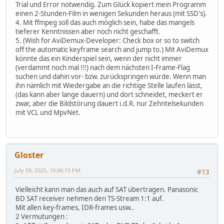
Trial und Error notwendig. Zum Glück kopiert mein Programm
einen 2-Stunden-Film in wenigen Sekunden heraus (mit SSD's).
4. Mit ffmpeg soll das auch möglich sein, habe das mangels
tieferer Kenntnissen aber noch nicht geschafft.
5. (Wish for AviDemux-Developer: Check box or so to switch
off the automatic keyframe search and jump to.) Mit AviDemux
könnte das ein Kinderspiel sein, wenn der nicht immer
(verdammt noch mal !!!) nach dem nächsten I-Frame-Flag
suchen und dahin vor- bzw. zurückspringen würde. Wenn man
ihn nämlich mit Wiedergabe an die richtige Stelle laufen lässt,
(das kann aber lange dauern) und dort schneidet, meckert er
zwar, aber die Bildstörung dauert i.d.R. nur Zehntelsekunden
mit VCL und MpvNet.
Gloster
July 09, 2025, 10:06:15 PM
#13
Vielleicht kann man das auch auf SAT übertragen. Panasonic
BD SAT receiver nehmen den TS-Stream 1:1 auf.
Mit allen key-frames, IDR-frames usw..
2 Vermutungen :