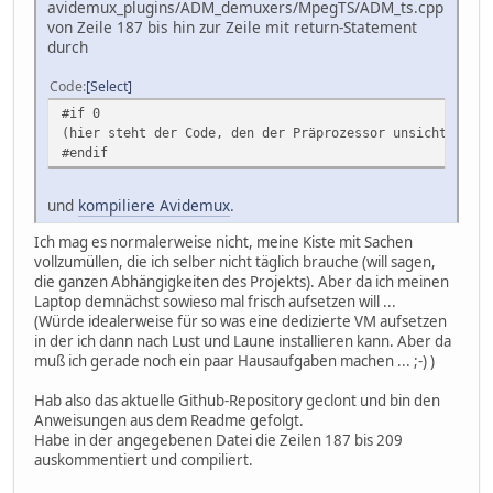
avidemux_plugins/ADM_demuxers/MpegTS/ADM_ts.cpp
von Zeile 187 bis hin zur Zeile mit return-Statement
durch
Code
Select
#if 0
(hier steht der Code, den der Präprozessor unsichtbar f
#endif
und
kompiliere Avidemux
.
Ich mag es normalerweise nicht, meine Kiste mit Sachen
vollzumüllen, die ich selber nicht täglich brauche (will sagen,
die ganzen Abhängigkeiten des Projekts). Aber da ich meinen
Laptop demnächst sowieso mal frisch aufsetzen will ...
(Würde idealerweise für so was eine dedizierte VM aufsetzen
in der ich dann nach Lust und Laune installieren kann. Aber da
muß ich gerade noch ein paar Hausaufgaben machen ... ;-) )
Hab also das aktuelle Github-Repository geclont und bin den
Anweisungen aus dem Readme gefolgt.
Habe in der angegebenen Datei die Zeilen 187 bis 209
auskommentiert und compiliert.