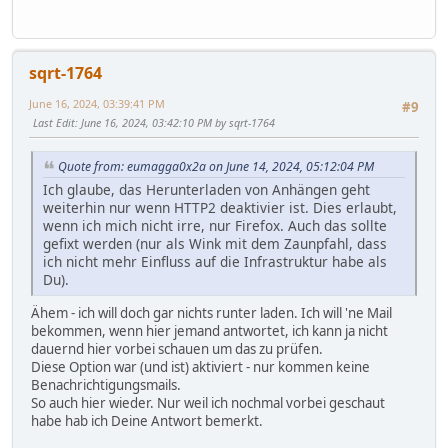
sqrt-1764
June 16, 2024, 03:39:41 PM
#9
Last Edit
: June 16, 2024, 03:42:10 PM by sqrt-1764
Quote from: eumagga0x2a on June 14, 2024, 05:12:04 PM
Ich glaube, das Herunterladen von Anhängen geht
weiterhin nur wenn HTTP2 deaktivier ist. Dies erlaubt,
wenn ich mich nicht irre, nur Firefox. Auch das sollte
gefixt werden (nur als Wink mit dem Zaunpfahl, dass
ich nicht mehr Einfluss auf die Infrastruktur habe als
Du).
Ähem - ich will doch gar nichts runter laden. Ich will 'ne Mail
bekommen, wenn hier jemand antwortet, ich kann ja nicht
dauernd hier vorbei schauen um das zu prüfen.
Diese Option war (und ist) aktiviert - nur kommen keine
Benachrichtigungsmails.
So auch hier wieder. Nur weil ich nochmal vorbei geschaut
habe hab ich Deine Antwort bemerkt.