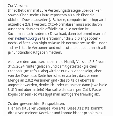
Zur Version:
Ihr solltet dann mal Eure Verteilungsstrategie überdenken.
Sowohl über "mein" Linux-Repository als auch über die
üblichen Downloadseiten (z.B. heise, computerbild, chip) wird
aktuell die 2.8.1 verteilt. Otto-Normaluser muss also davon
ausgehen, dass das die offzielle aktuelle Version ist.
Sucht man nach avidemux Download, dann bekommt man auf
der
avidemux.org
Seite erstmal nur die 2.6.0 angeboten -
noch viel älter. Von Nightlys lasse ich normalerweise die Finger
- ich will stabile Versionen und nicht cutting edge, denn ich will
ja nur Standardaufgaben machen.
Aber wie dem auch sei, hab mir die Nightly Version 2.8.2 vom
31.5.2024 runter geladen und damit getestet - gleiches
Ergebnis. (Im Info-Dialog wird da nur 2.8.2 angezeigt, aber
von der Download Seite her ist zu erwarten, dass es eine
Menge an 2.8.2 Versionen gibt - das sollte da ebenfalls
angezeigt werden, denke ich - oder muss man dann jeweils die
UUID mit übermitteln? Nur sollte die dann per Cut & Paste
kopierbar sein - so was tippt man nicht gerne freiwillig ab).
Zu den gewünschten Beispieldaten:
Hier ein aktueller Schnipsel von arte. Diese .ts Datei kommt
direkt von meinem Receiver und konnte bisher problemlos