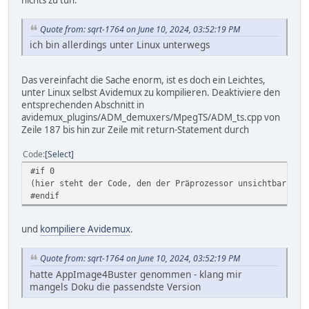
Quote from: sqrt-1764 on June 10, 2024, 03:52:19 PM
ich bin allerdings unter Linux unterwegs
Das vereinfacht die Sache enorm, ist es doch ein Leichtes,
unter Linux selbst Avidemux zu kompilieren. Deaktiviere den
entsprechenden Abschnitt in
avidemux_plugins/ADM_demuxers/MpegTS/ADM_ts.cpp von
Zeile 187 bis hin zur Zeile mit return-Statement durch
Code
Select
#if 0
(hier steht der Code, den der Präprozessor unsichtbar für
#endif
und
kompiliere Avidemux
.
Quote from: sqrt-1764 on June 10, 2024, 03:52:19 PM
hatte AppImage4Buster genommen - klang mir
mangels Doku die passendste Version