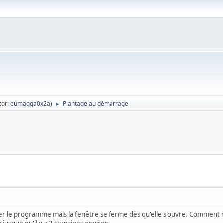
tor:
eumagga0x2a
)
Plantage au démarrage
►
ncer le programme mais la fenêtre se ferme dès qu'elle s'ouvre. Comment 
jusque qu'il y a 2 semaines environ.