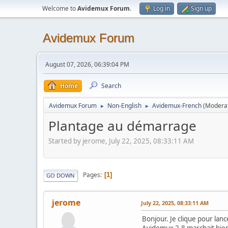
Welcome to
Avidemux Forum
.
Log in
Sign up
Avidemux Forum
August 07, 2026, 06:39:04 PM
Home
Search
Avidemux Forum
Non-English
Avidemux-French
(Modera
►
►
Plantage au démarrage
Started by jerome, July 22, 2025, 08:33:11 AM
Pages
1
GO DOWN
jerome
July 22, 2025, 08:33:11 AM
Bonjour. Je clique pour la
Avidemux 2.8 marchait bien 