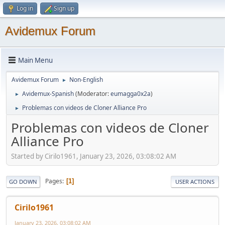
Log in
Sign up
Avidemux Forum
Main Menu
Avidemux Forum
Non-English
►
Avidemux-Spanish
(Moderator:
eumagga0x2a
)
►
Problemas con videos de Cloner Alliance Pro
►
Problemas con videos de Cloner
Alliance Pro
Started by Cirilo1961, January 23, 2026, 03:08:02 AM
Pages
1
GO DOWN
USER ACTIONS
Cirilo1961
January 23, 2026, 03:08:02 AM