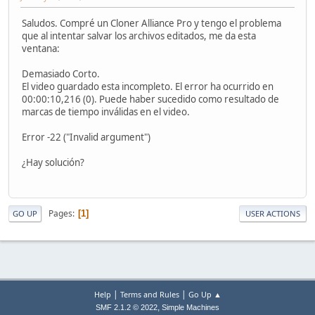
Saludos. Compré un Cloner Alliance Pro y tengo el problema
que al intentar salvar los archivos editados, me da esta
ventana:
Demasiado Corto.
El video guardado esta incompleto. El error ha ocurrido en
00:00:10,216 (0). Puede haber sucedido como resultado de
marcas de tiempo inválidas en el video.
Error -22 ("Invalid argument")
¿Hay solución?
Pages
1
GO UP
USER ACTIONS
|
|
Help
Terms and Rules
Go Up ▲
,
SMF 2.1.2 © 2022
Simple Machines