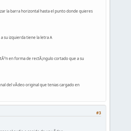
ar la barra horizontal hasta el punto donde quieres
 su izquierda tiene la letra A
botÃ³n en forma de rectÃ¡ngulo cortado que a su
nal del vÃ­deo original que tenias cargado en
#3