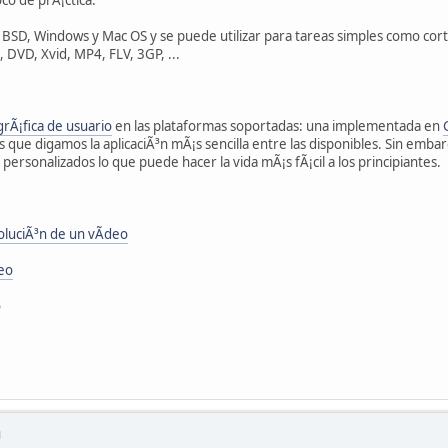
 BSD, Windows y Mac OS y se puede utilizar para tareas simples como cortar
DVD, Xvid, MP4, FLV, 3GP, ...
grÃ¡fica de usuario
en las plataformas soportadas: una implementada en
s que digamos la aplicaciÃ³n mÃ¡s sencilla entre las disponibles. Sin emba
personalizados lo que puede hacer la vida mÃ¡s fÃ¡cil a los principiantes.
oluciÃ³n de un vÃ­deo
deo
o
M