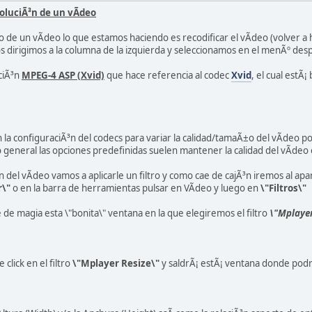
oluciÃ³n de un vÃ­deo
o de un vÃ­deo lo que estamos haciendo es recodificar el vÃ­deo (volver a
s dirigimos a la columna de la izquierda y seleccionamos en el menÃº des
pciÃ³n
MPEG-4 ASP (Xvid)
que hace referencia al codec
Xvid
, el cual estÃ
la configuraciÃ³n del codecs para variar la calidad/tamaÃ±o del vÃ­deo 
o general las opciones predefinidas suelen mantener la calidad del vÃ­deo o
³n del vÃ­deo vamos a aplicarle un filtro y como cae de cajÃ³n iremos al ap
r\"
o en la barra de herramientas pulsar en VÃ­deo y luego en
\"Filtros\"
de magia esta \"bonita\" ventana en la que elegiremos el filtro
\"Mplaye
click en el filtro
\"Mplayer Resize\"
y saldrÃ¡ estÃ¡ ventana donde podre