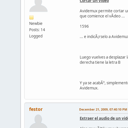
Cortar un video
Avidemux permite cortar un
que comience el vÃ­deo ...
Newbie
1596
Posts: 14
Logged
... e indicÃ¡rselo a Avidem
Luego vuelves a desplazar l
derecha tiene la letra B
Y ya se acabÃ³, simplemente
Avidemux.
festor
December 21, 2009, 07:40:10 PM
Extraer el audio de un vi