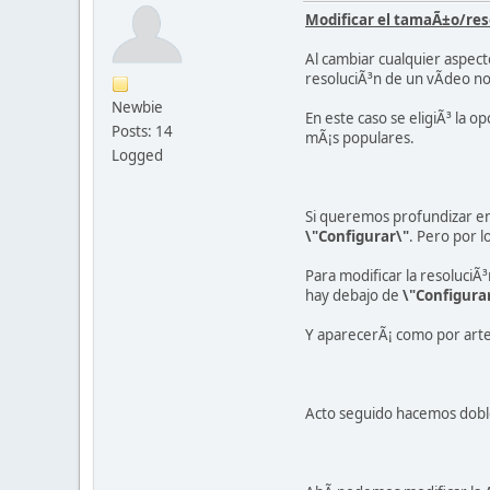
Modificar el tamaÃ±o/res
Al cambiar cualquier aspect
resoluciÃ³n de un vÃ­deo no
Newbie
En este caso se eligiÃ³ la o
Posts: 14
mÃ¡s populares.
Logged
Si queremos profundizar en 
\"Configurar\"
. Pero por l
Para modificar la resoluciÃ
hay debajo de
\"Configura
Y aparecerÃ¡ como por arte 
Acto seguido hacemos doble 