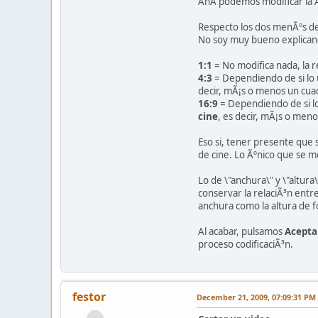
AhÃ­ podemos modificar la Al
Respecto los dos menÃºs desp
No soy muy bueno explicand
1:1
= No modifica nada, la r
4:3
= Dependiendo de si lo 
decir, mÃ¡s o menos un cua
16:9
= Dependiendo de si lo
cine
, es decir, mÃ¡s o men
Eso si, tener presente que 
de cine. Lo Ãºnico que se m
Lo de \"anchura\" y \"altur
conservar la relaciÃ³n entre
anchura como la altura de f
Al acabar, pulsamos
Acepta
proceso codificaciÃ³n.
festor
December 21, 2009, 07:09:31 PM