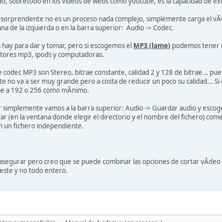
o, sobretodo en los videos de webs como youtube, es la capacidad de ext
sorprendente no es un proceso nada complejo, simplemente carga el vÃ­deo
na de la izquierda o en la barra superior: Audio -> Codec.
hay para dar y tomar, pero si escogemos el
MP3 (lame)
podemos tener c
ctores mp3, ipods y computadoras.
e codec MP3 son Stereo, bitrae constante, calidad 2 y 128 de bitrae... 
nte no va a ser muy grande pero a costa de reducir un poco su calidad... 
ae a 192 o 256 como mÃ­nimo.
r simplemente vamos a la barra superior: Audio -> Guardar audio y escog
 (en la ventana donde elegir el directorio y el nombre del fichero) come
n un fichero independiente.
 asegurar pero creo que se puede combinar las opciones de cortar vÃ­deo
este y no todo entero.