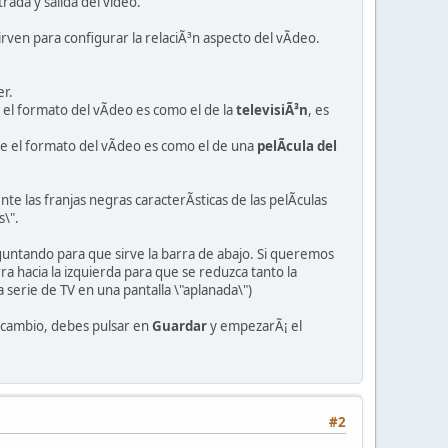
rada y salida del video.
irven para configurar la relaciÃ³n aspecto del vÃ­deo.
er.
el formato del vÃ­deo es como el de la
televisiÃ³n
, es
e el formato del vÃ­deo es como el de una
pelÃ­cula del
e las franjas negras caracterÃ­sticas de las pelÃ­culas
s\".
eguntando para que sirve la barra de abajo. Si queremos
ra hacia la izquierda para que se reduzca tanto la
 serie de TV en una pantalla \"aplanada\")
l cambio, debes pulsar en
Guardar
y empezarÃ¡ el
#2