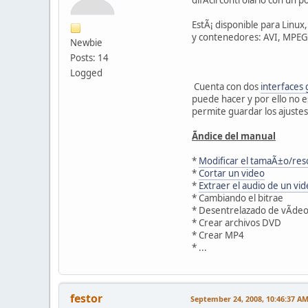
EstÃ¡ disponible para Linux,
y contenedores: AVI, MPEG, 
Newbie
Posts: 14
Logged
Cuenta con dos
interfaces 
puede hacer y por ello no e
permite guardar los ajustes 
Ãndice del manual
*
Modificar el tamaÃ±o/res
*
Cortar un video
*
Extraer el audio de un vi
* Cambiando el bitrae
* Desentrelazado de vÃ­de
* Crear archivos DVD
* Crear MP4
* ...
festor
September 24, 2008, 10:46:37 A