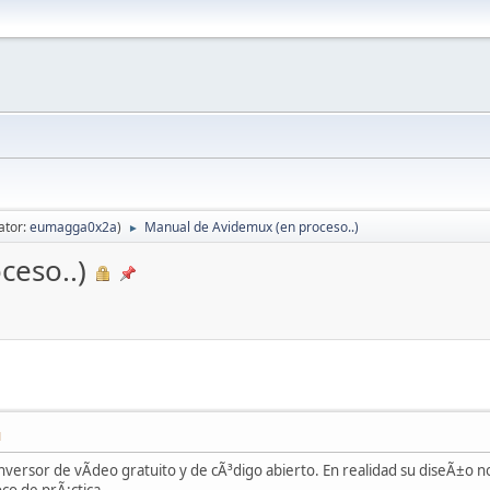
ator:
eumagga0x2a
)
Manual de Avidemux (en proceso..)
►
ceso..)
M
versor de vÃ­deo gratuito y de cÃ³digo abierto. En realidad su diseÃ±o n
oco de prÃ¡ctica.