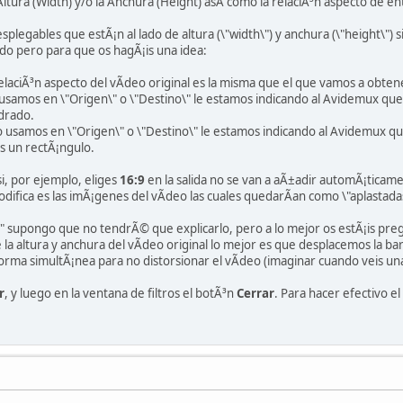
tura (Width) y/o la Anchura (Height) asÃ­ como la relaciÃ³n aspecto de ent
legables que estÃ¡n al lado de altura (\"width\") y anchura (\"height\") s
o pero para que os hagÃ¡is una idea:
elaciÃ³n aspecto del vÃ­deo original es la misma que el que vamos a obten
usamos en \"Origen\" o \"Destino\" le estamos indicando al Avidemux que 
drado.
 usamos en \"Origen\" o \"Destino\" le estamos indicando al Avidemux qu
os un rectÃ¡ngulo.
si, por ejemplo, eliges
16:9
en la salida no se van a aÃ±adir automÃ¡ticament
odifica es las imÃ¡genes del vÃ­deo las cuales quedarÃ­an como \"aplastada
a\" supongo que no tendrÃ© que explicarlo, pero a lo mejor os estÃ¡is pr
 la altura y anchura del vÃ­deo original lo mejor es que desplacemos la bar
orma simultÃ¡nea para no distorsionar el vÃ­deo (imaginar cuando veis una
r
, y luego en la ventana de filtros el botÃ³n
Cerrar
. Para hacer efectivo e