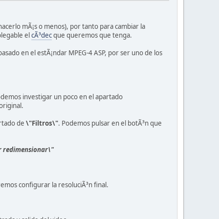
 hacerlo mÃ¡s o menos), por tanto para cambiar la
plegable el
cÃ³dec
que queremos que tenga.
¡ basado en el estÃ¡ndar MPEG-4 ASP, por ser uno de los
podemos investigar un poco en el apartado
riginal.
artado de
\"Filtros\"
. Podemos pulsar en el botÃ³n que
r redimensionar\"
mos configurar la resoluciÃ³n final.