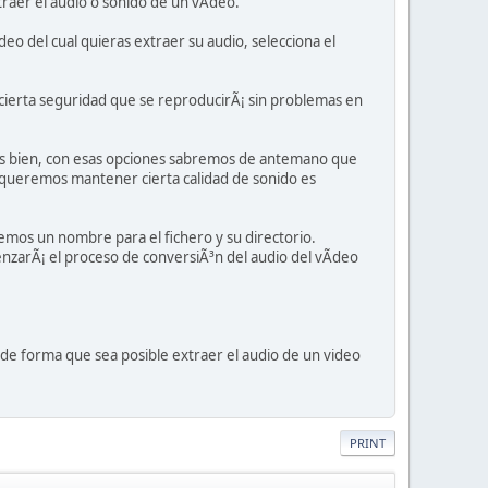
raer el audio o sonido de un vÃ­deo.
 del cual quieras extraer su audio, selecciona el
ierta seguridad que se reproducirÃ¡ sin problemas en
pues bien, con esas opciones sabremos de antemano que
Si queremos mantener cierta calidad de sonido es
emos un nombre para el fichero y su directorio.
nzarÃ¡ el proceso de conversiÃ³n del audio del vÃ­deo
 de forma que sea posible extraer el audio de un video
PRINT