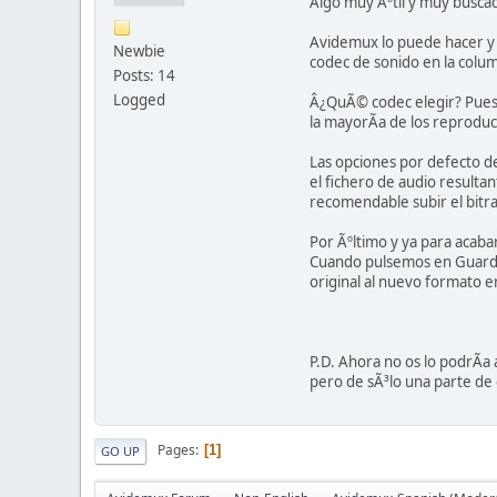
Algo muy Ãºtil y muy buscad
Avidemux lo puede hacer y 
Newbie
codec de sonido en la colum
Posts: 14
Logged
Â¿QuÃ© codec elegir? Pues 
la mayorÃ­a de los reprodu
Las opciones por defecto d
el fichero de audio resulta
recomendable subir el bitr
Por Ãºltimo y ya para acaba
Cuando pulsemos en Guardar
original al nuevo formato e
P.D. Ahora no os lo podrÃ­a
pero de sÃ³lo una parte de 
Pages
1
GO UP