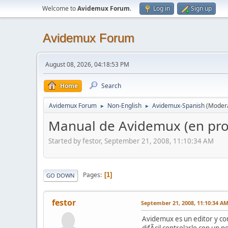
Welcome to
Avidemux Forum
.
Log in
Sign up
Avidemux Forum
August 08, 2026, 04:18:53 PM
Home
Search
Avidemux Forum
Non-English
Avidemux-Spanish
(Moder
►
►
Manual de Avidemux (en pro
Started by festor, September 21, 2008, 11:10:34 AM
Pages
1
GO DOWN
festor
September 21, 2008, 11:10:34 A
Avidemux es un editor y con
difÃ­cil controlarlo con un p