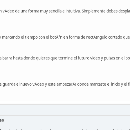
 vÃ­deo de una forma muy sencilla e intuitiva. Simplemente debes desplaz
ux marcando el tiempo con el botÃ³n en forma de rectÃ¡ngulo cortado que a
a barra hasta donde quieres que termine el futuro video y pulsas en el 
 guarda el nuevo vÃ­deo y este empezarÃ¡ donde marcaste el inicio y el fi
deo