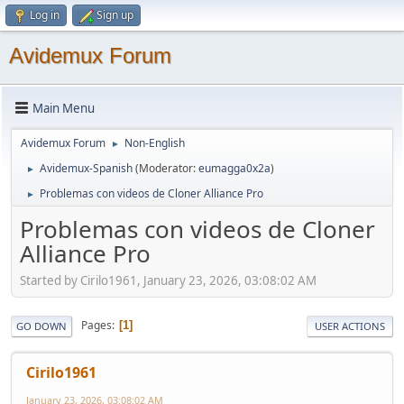
Log in
Sign up
Avidemux Forum
Main Menu
Avidemux Forum
Non-English
►
Avidemux-Spanish
(Moderator:
eumagga0x2a
)
►
Problemas con videos de Cloner Alliance Pro
►
Problemas con videos de Cloner
Alliance Pro
Started by Cirilo1961, January 23, 2026, 03:08:02 AM
Pages
1
GO DOWN
USER ACTIONS
Cirilo1961
January 23, 2026, 03:08:02 AM