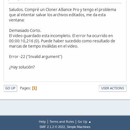
Saludos. Compré un Cloner Alliance Pro y tengo el problema
que al intentar salvar los archivos editados, me da esta
ventana:
Demasiado Corto.
El video guardado esta incompleto. El error ha ocurrido en
00:00:10,216 (0). Puede haber sucedido como resultado de
marcas de tiempo inválidas en el video.
Error -22 ("Invalid argument")
¿Hay solución?
Pages
1
GO UP
USER ACTIONS
|
|
Help
Terms and Rules
Go Up ▲
,
SMF 2.1.2 © 2022
Simple Machines