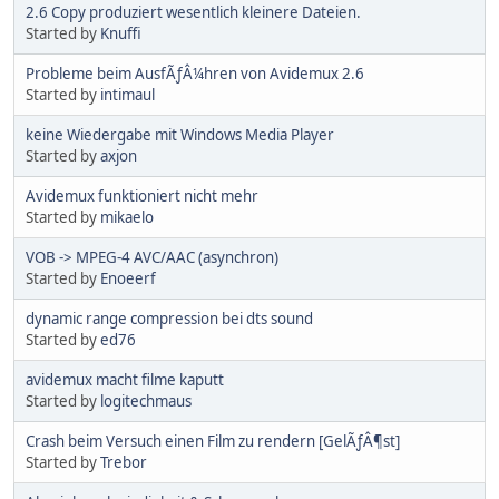
2.6 Copy produziert wesentlich kleinere Dateien.
Started by
Knuffi
Probleme beim AusfÃƒÂ¼hren von Avidemux 2.6
Started by
intimaul
keine Wiedergabe mit Windows Media Player
Started by
axjon
Avidemux funktioniert nicht mehr
Started by
mikaelo
VOB -> MPEG-4 AVC/AAC (asynchron)
Started by
Enoeerf
dynamic range compression bei dts sound
Started by
ed76
avidemux macht filme kaputt
Started by
logitechmaus
Crash beim Versuch einen Film zu rendern [GelÃƒÂ¶st]
Started by
Trebor