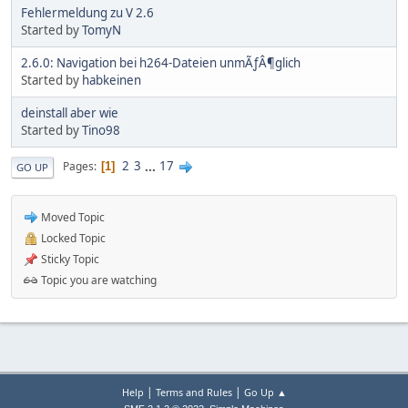
Fehlermeldung zu V 2.6
Started by
TomyN
2.6.0: Navigation bei h264-Dateien unmÃƒÂ¶glich
Started by
habkeinen
deinstall aber wie
Started by
Tino98
2
3
...
17
Pages
1
GO UP
Moved Topic
Locked Topic
Sticky Topic
Topic you are watching
|
|
Help
Terms and Rules
Go Up ▲