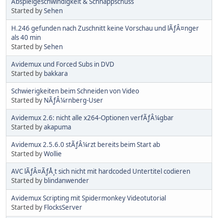
Abspielgeschwindigkeit & Schnappschuss
Started by
Sehen
H.246 gefunden nach Zuschnitt keine Vorschau und lÃƒÂ¤nger
als 40 min
Started by
Sehen
Avidemux und Forced Subs in DVD
Started by
bakkara
Schwierigkeiten beim Schneiden von Video
Started by
NÃƒÂ¼rnberg-User
Avidemux 2.6: nicht alle x264-Optionen verfÃƒÂ¼gbar
Started by
akapuma
Avidemux 2.5.6.0 stÃƒÂ¼rzt bereits beim Start ab
Started by
Wollie
AVC lÃƒÂ¤ÃƒÅ¸t sich nicht mit hardcoded Untertitel codieren
Started by
blindanwender
Avidemux Scripting mit Spidermonkey Videotutorial
Started by
FlocksServer