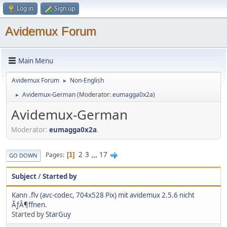
Log in
Sign up
Avidemux Forum
Main Menu
Avidemux Forum
Non-English
►
Avidemux-German
(Moderator:
eumagga0x2a
)
►
Avidemux-German
Moderator:
eumagga0x2a
.
2
3
...
17
Pages
1
GO DOWN
Subject
/
Started by
Kann .flv (avc-codec, 704x528 Pix) mit avidemux 2.5.6 nicht
ÃƒÂ¶ffnen.
Started by
StarGuy