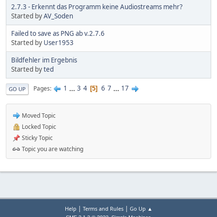
2.7.3 - Erkennt das Programm keine Audiostreams mehr?
Started by
AV_Soden
Failed to save as PNG ab v.2.7.6
Started by
User1953
Bildfehler im Ergebnis
Started by
ted
1
...
3
4
6
7
...
17
Pages
5
GO UP
Moved Topic
Locked Topic
Sticky Topic
Topic you are watching
|
|
Help
Terms and Rules
Go Up ▲