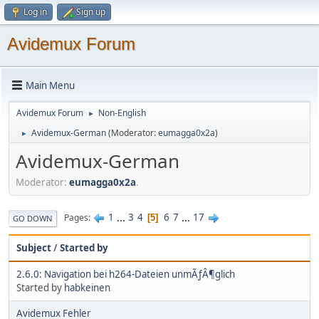
Log in
Sign up
Avidemux Forum
Main Menu
Avidemux Forum
Non-English
►
Avidemux-German
(Moderator:
eumagga0x2a
)
►
Avidemux-German
Moderator:
eumagga0x2a
.
1
...
3
4
6
7
...
17
Pages
5
GO DOWN
Subject
/
Started by
2.6.0: Navigation bei h264-Dateien unmÃƒÂ¶glich
Started by
habkeinen
Avidemux Fehler