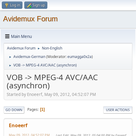
Log in
Sign up
Avidemux Forum
Main Menu
Avidemux Forum
Non-English
►
Avidemux-German
(Moderator:
eumagga0x2a
)
►
VOB -> MPEG-4 AVC/AAC (asynchron)
►
VOB -> MPEG-4 AVC/AAC
(asynchron)
Started by Enoeerf, May 09, 2012, 04:52:07 PM
Pages
1
GO DOWN
USER ACTIONS
Enoeerf
May 09, 2012, 04:52:07 PM
Last Edit
: May 09, 2012, 05:04:00 PM by Enoeerf