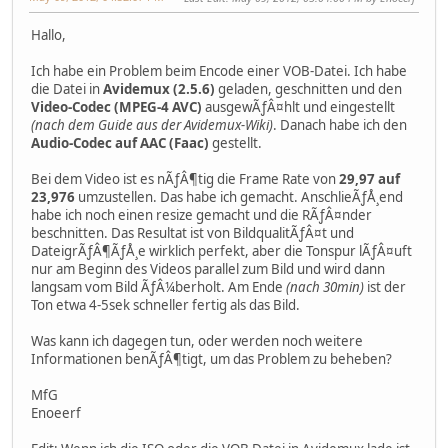
Hallo,
Ich habe ein Problem beim Encode einer VOB-Datei. Ich habe
die Datei in
Avidemux (2.5.6)
geladen, geschnitten und den
Video-Codec (MPEG-4 AVC)
ausgewÃƒÂ¤hlt und eingestellt
(nach dem Guide aus der Avidemux-Wiki)
. Danach habe ich den
Audio-Codec auf AAC (Faac)
gestellt.
Bei dem Video ist es nÃƒÂ¶tig die Frame Rate von
29,97 auf
23,976
umzustellen. Das habe ich gemacht. AnschlieÃƒÅ¸end
habe ich noch einen resize gemacht und die RÃƒÂ¤nder
beschnitten. Das Resultat ist von BildqualitÃƒÂ¤t und
DateigrÃƒÂ¶ÃƒÅ¸e wirklich perfekt, aber die Tonspur lÃƒÂ¤uft
nur am Beginn des Videos parallel zum Bild und wird dann
langsam vom Bild ÃƒÂ¼berholt. Am Ende
(nach 30min)
ist der
Ton etwa 4-5sek schneller fertig als das Bild.
Was kann ich dagegen tun, oder werden noch weitere
Informationen benÃƒÂ¶tigt, um das Problem zu beheben?
MfG
Enoeerf