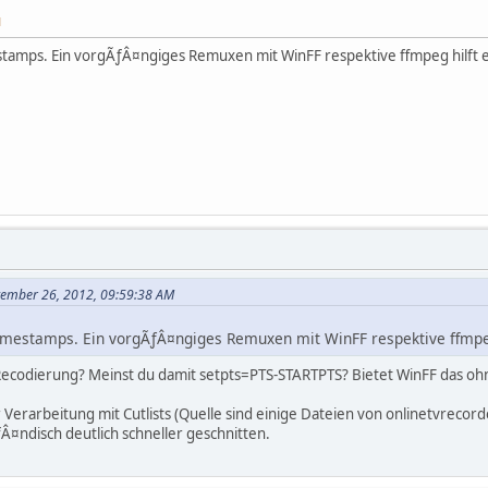
M
stamps. Ein vorgÃƒÂ¤ngiges Remuxen mit WinFF respektive ffmpeg hilft e
ptember 26, 2012, 09:59:38 AM
imestamps. Ein vorgÃƒÂ¤ngiges Remuxen mit WinFF respektive ffmpeg
 Recodierung? Meinst du damit setpts=PTS-STARTPTS? Bietet WinFF das 
 Verarbeitung mit Cutlists (Quelle sind einige Dateien von onlinetvrecord
Â¤ndisch deutlich schneller geschnitten.