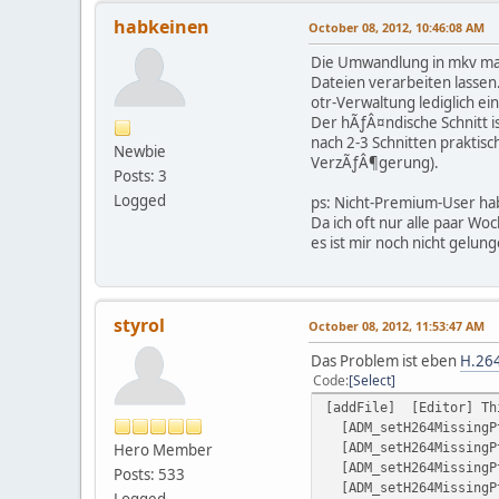
habkeinen
October 08, 2012, 10:46:08 AM
Die Umwandlung in mkv mache
Dateien verarbeiten lassen
otr-Verwaltung lediglich e
Der hÃƒÂ¤ndische Schnitt i
nach 2-3 Schnitten praktisc
Newbie
VerzÃƒÂ¶gerung).
Posts: 3
Logged
ps: Nicht-Premium-User hab
Da ich oft nur alle paar Wo
es ist mir noch nicht gelu
styrol
October 08, 2012, 11:53:47 AM
Das Problem ist eben
H.264
Code
Select
[addFile] [Editor] Th
[ADM_setH264MissingPt
[ADM_setH264MissingPt
Hero Member
[ADM_setH264MissingPt
Posts: 533
[ADM_setH264MissingP
Logged