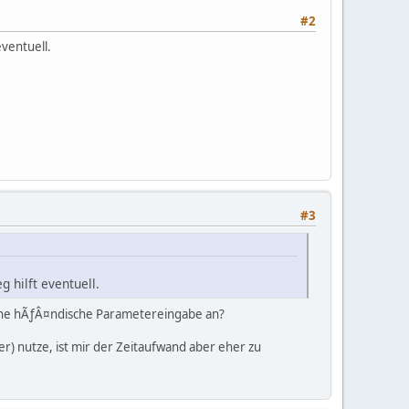
#2
ventuell.
#3
 hilft eventuell.
ohne hÃƒÂ¤ndische Parametereingabe an?
er) nutze, ist mir der Zeitaufwand aber eher zu