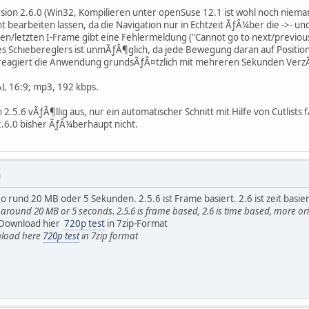
sion 2.6.0 (Win32, Kompilieren unter openSuse 12.1 ist wohl noch niem
t bearbeiten lassen, da die Navigation nur in Echtzeit ÃƒÂ¼ber die ->- und
n/letzten I-Frame gibt eine Fehlermeldung ("Cannot go to next/previou
des Schiebereglers ist unmÃƒÂ¶glich, da jede Bewegung daran auf Positio
 reagiert die Anwendung grundsÃƒÂ¤tzlich mit mehreren Sekunden Ver
AL 16:9; mp3, 192 kbps.
on 2.5.6 vÃƒÂ¶llig aus, nur ein automatischer Schnitt mit Hilfe von Cutlis
 2.6.0 bisher ÃƒÂ¼berhaupt nicht.
M
eo rund 20 MB oder 5 Sekunden. 2.5.6 ist Frame basiert. 2.6 ist zeit basie
round 20 MB or 5 seconds. 2.5.6 is frame based, 2.6 is time based, more or
 Download hier
720p test
in 7zip-Format
nload here
720p test
in 7zip format