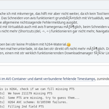
 ich mit mkvmerge, das hilft mir aber nicht weiter, da ich kein Tool kenn
. Das Schneiden von avis funktioniert grundsÃƒÂ¤tzlich mit Virtualdub, w
ine allgemeine nichtssagende Fehlermeldung ausgibt.
st mit Virtualdub auch mit avis framegenau mÃƒÂ¶glich, beim Schneiden
h nicht mehr (Shortcuts (del, ->, <-) funktionieren gar nicht mehr, Naviga
en bei otr keine Problem mit h264-Material.
chen mal herunterlade, ist das bei otr direkt oft nicht mehr mÃƒÂ¶glich
ngen, einen mit otr wirklich funktionierenden Downloadmanager fÃƒÂ¼r Li
 im AVI-Container und damit verbundene fehlende Timestamps
, zumind
is is H264, check if we can fill missing PTS
s] We have 211179 missing PTS
s] Some PTS are missing, try to guess them...
s] H264 AVC scheme: 0/105590 failures.
ts] Filling 2nd field PTS