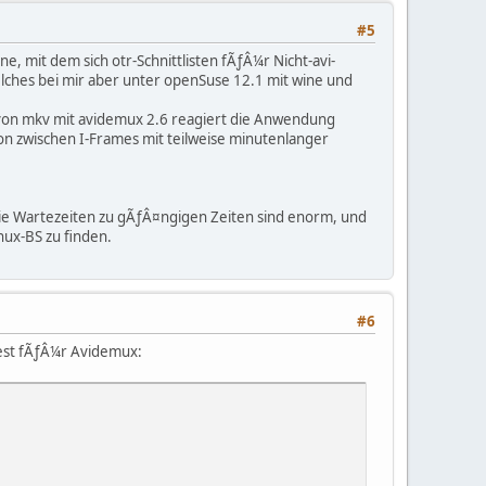
#5
e, mit dem sich otr-Schnittlisten fÃƒÂ¼r Nicht-avi-
elches bei mir aber unter openSuse 12.1 mit wine und
 von mkv mit avidemux 2.6 reagiert die Anwendung
tion zwischen I-Frames mit teilweise minutenlanger
. Die Wartezeiten zu gÃƒÂ¤ngigen Zeiten sind enorm, und
nux-BS zu finden.
#6
est fÃƒÂ¼r Avidemux: