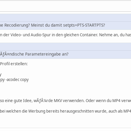
hne Recodierung? Meinst du damit setpts=PTS-STARTPTS?
n der Video- und Audio-Spur in den gleichen Container. Nehme an, du has
hÃƒÂ¤ndische Parametereingabe an?
rofil erstellen:
y
py -acodec copy
ht so eine gute Idee, wÃƒÂ¼rde MKV verwenden. Oder wenn du MP4 verwen
 bei welchen die Werbung bereits herausgeschnitten wurde, auch als MP