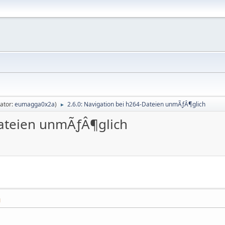
ator:
eumagga0x2a
)
2.6.0: Navigation bei h264-Dateien unmÃƒÂ¶glich
►
Dateien unmÃƒÂ¶glich
M
M