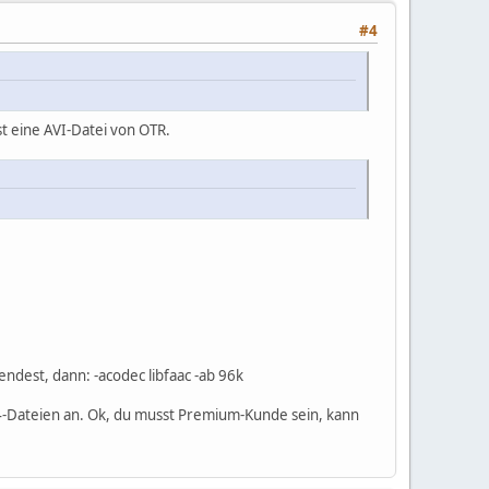
#4
t eine AVI-Datei von OTR.
dest, dann: -acodec libfaac -ab 96k
4-Dateien an. Ok, du musst Premium-Kunde sein, kann