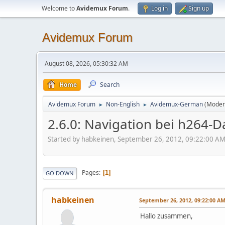
Welcome to
Avidemux Forum
.
Log in
Sign up
Avidemux Forum
August 08, 2026, 05:30:32 AM
Home
Search
Avidemux Forum
Non-English
Avidemux-German
(Moder
►
►
2.6.0: Navigation bei h264-
Started by habkeinen, September 26, 2012, 09:22:00 A
Pages
1
GO DOWN
habkeinen
September 26, 2012, 09:22:00 A
Hallo zusammen,