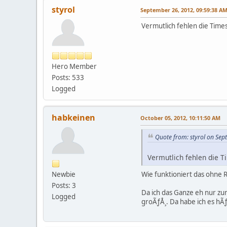
styrol
September 26, 2012, 09:59:38 A
Vermutlich fehlen die Time
Hero Member
Posts: 533
Logged
habkeinen
October 05, 2012, 10:11:50 AM
Quote from: styrol on Se
Vermutlich fehlen die T
Newbie
Wie funktioniert das ohne
Posts: 3
Da ich das Ganze eh nur zur
Logged
groÃƒÅ¸. Da habe ich es hÃƒ