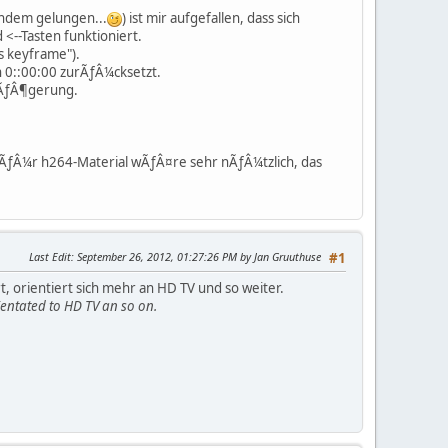
andem gelungen...
) ist mir aufgefallen, dass sich
 <--Tasten funktioniert.
s keyframe").
n 0::00:00 zurÃƒÂ¼cksetzt.
zÃƒÂ¶gerung.
ts fÃƒÂ¼r h264-Material wÃƒÂ¤re sehr nÃƒÂ¼tzlich, das
Last Edit
: September 26, 2012, 01:27:26 PM by Jan Gruuthuse
#1
rt, orientiert sich mehr an HD TV und so weiter.
ientated to HD TV an so on.