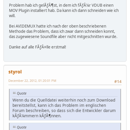
Problem hab ich gelÃƒÂ¶st, in dem ich fÃƒÂ¼r VDUB einen
MOV Plugin installiert hab. Da kann ich dann schneiden wie ich
will.
Bei AVIDEMUX hatte ich nach der oben beschriebenen
Methode das Problem, dass ich zwar dann schneiden konnt,
das zugewiesene Soundfile aber nicht mitgeschnitten wurde.
Danke auf alle FÃƒÂ¤lle erstmal!
styrol
December 22, 2012, 01:20:01 PM
#14
Quote
Wenn du die Quelldatei weiterhin noch zum Download
bereitstellst, kann ich das Problem im englischen
Forum beschreiben, so dass sich die Entwickler darum
kÃƒÂ¼mmern kÃƒÂ¶nnen.
Quote