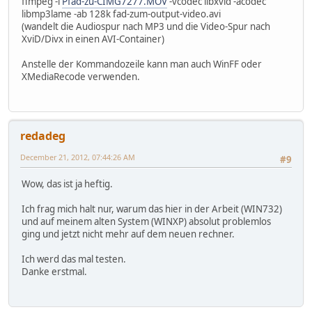
ffmpeg -i
Pfad-zu-CIMG7277.MOV
-vcodec libxvid -acodec
libmp3lame -ab 128k fad-zum-output-video.avi
(wandelt die Audiospur nach MP3 und die Video-Spur nach
XviD/Divx in einen AVI-Container)
Anstelle der Kommandozeile kann man auch WinFF oder
XMediaRecode verwenden.
redadeg
December 21, 2012, 07:44:26 AM
#9
Wow, das ist ja heftig.
Ich frag mich halt nur, warum das hier in der Arbeit (WIN732)
und auf meinem alten System (WINXP) absolut problemlos
ging und jetzt nicht mehr auf dem neuen rechner.
Ich werd das mal testen.
Danke erstmal.