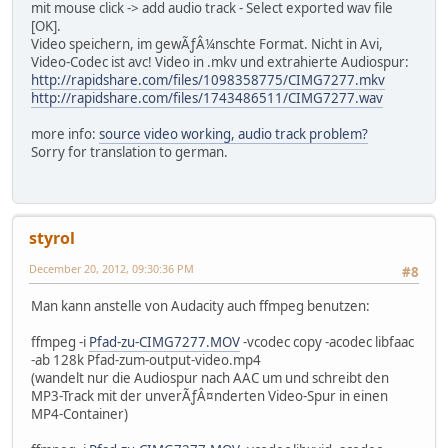
mit mouse click -> add audio track - Select exported wav file
[OK].
Video speichern, im gewÃƒÂ¼nschte Format. Nicht in Avi,
Video-Codec ist avc! Video in .mkv und extrahierte Audiospur:
http://rapidshare.com/files/1098358775/CIMG7277.mkv
http://rapidshare.com/files/1743486511/CIMG7277.wav
more info:
source video working, audio track problem?
Sorry for translation to german.
styrol
December 20, 2012, 09:30:36 PM
#8
Man kann anstelle von Audacity auch ffmpeg benutzen:
ffmpeg -i
Pfad-zu-CIMG7277.MOV
-vcodec copy -acodec libfaac
-ab 128k Pfad-zum-output-video.mp4
(wandelt nur die Audiospur nach AAC um und schreibt den
MP3-Track mit der unverÃƒÂ¤nderten Video-Spur in einen
MP4-Container)