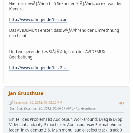
Hier das gewÃƒÂ¼nscht 5 Sekunden StÃƒÂ¼ck, direkt von der
Kamera:
http://www.uffinger.de/test.rar
Das AVIDEMUX Fenster, dass wÃƒÂ¤hrend der Umrechnung
erscheint:
Und ein gerendertes StÃƒÂ¼ck, nach der AVIDEMUX
Bearbeitung:
http://www.uffinger.de/test2.rar
Jan Gruuthuse
December 20, 2012, 05:03:25 PM
#7
Last Edit
: December 20, 2012, 05:06:17 PM by Jan Gruuthuse
Ein Teil des Problems ist Audiospur. Workaround: Drag & Drop
Video auf audacity. Exportieren Audiospur wav-Format. Video
laden in avidemux 2.6. Main menu: audio: select track: track 0