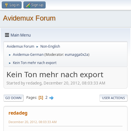
Log in
Sign up
Avidemux Forum
Main Menu
Avidemux Forum
Non-English
►
Avidemux-German
(Moderator:
eumagga0x2a
)
►
Kein Ton mehr nach export
►
Kein Ton mehr nach export
Started by redadeg, December 20, 2012, 08:03:33 AM
2
Pages
1
GO DOWN
USER ACTIONS
redadeg
December 20, 2012, 08:03:33 AM