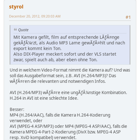
styrol
December 20, 2012, 09:20:03 AM
#1
Quote
Mit Kamera gefilt, film auf entsprechende LÃƒÂ¤nge
gekÃƒÂ¼rzt, als Audio MP3 Lame gewÃƒÂ¤hlt und nach
export kommt kein Ton.
Also DIX-Player meckert sofort und der VLS startet
zwar, spielt auch ab, aber eben ohne Ton.
Und in welchem Video-Format nimmt die Kamera auf? Und was
soll das Ausgabeformat sein, z.B. AVI (H.264/MP3)? Das
wÃƒÂ¤ren die relevanten und notwendigen Infos.
AVI (H.264/MP3) wÃƒÂ¤re eine ungÃƒÂ¼nstige Kombination.
H.264 in AVI ist eine schlechte Idee.
Besser:
MP4 (H.264/AAC), falls die Kamera H.264-Kodierung
verwendet, oder
AVI (MPEG-4 ASP/MP3) oder MP4 (MPEG-4 ASP/AAC), falls die
Kamera MPEG-4-Part-2-Kodierung (DivX bzw. MPEG-4 ASP
resp. XviD kompatibel) verwendet.