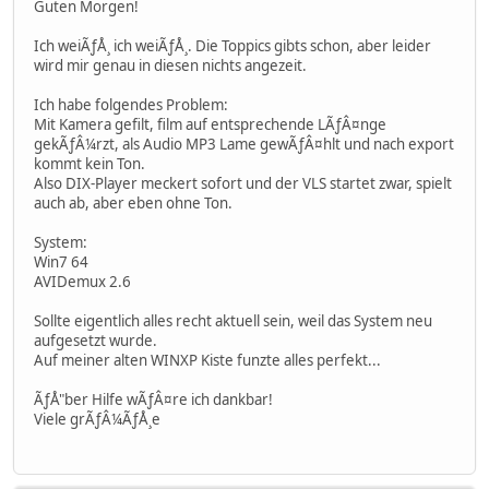
Guten Morgen!
Ich weiÃƒÅ¸ ich weiÃƒÅ¸. Die Toppics gibts schon, aber leider
wird mir genau in diesen nichts angezeit.
Ich habe folgendes Problem:
Mit Kamera gefilt, film auf entsprechende LÃƒÂ¤nge
gekÃƒÂ¼rzt, als Audio MP3 Lame gewÃƒÂ¤hlt und nach export
kommt kein Ton.
Also DIX-Player meckert sofort und der VLS startet zwar, spielt
auch ab, aber eben ohne Ton.
System:
Win7 64
AVIDemux 2.6
Sollte eigentlich alles recht aktuell sein, weil das System neu
aufgesetzt wurde.
Auf meiner alten WINXP Kiste funzte alles perfekt...
ÃƒÅ"ber Hilfe wÃƒÂ¤re ich dankbar!
Viele grÃƒÂ¼ÃƒÅ¸e