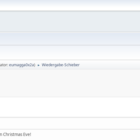
ator:
eumagga0x2a
)
Wiedergabe-Schieber
►
n Christmas Eve!