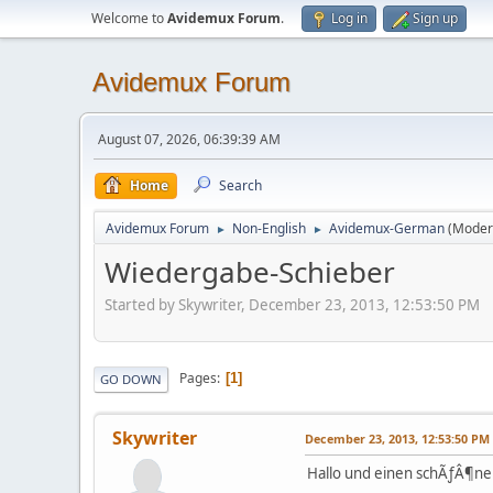
Welcome to
Avidemux Forum
.
Log in
Sign up
Avidemux Forum
August 07, 2026, 06:39:39 AM
Home
Search
Avidemux Forum
Non-English
Avidemux-German
(Moder
►
►
Wiedergabe-Schieber
Started by Skywriter, December 23, 2013, 12:53:50 PM
Pages
1
GO DOWN
Skywriter
December 23, 2013, 12:53:50 PM
Hallo und einen schÃƒÂ¶ne