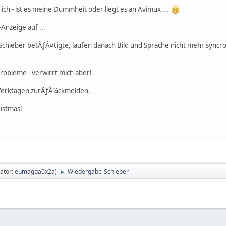
h - ist es meine Dummheit oder liegt es an Avimux ...
Anzeige auf ...
ieber betÃƒÂ¤tigte, laufen danach Bild und Sprache nicht mehr syncron .
Probleme - verwirrt mich aber!
 Werktagen zurÃƒÂ¼ckmelden.
istmas!
ator:
eumagga0x2a
)
Wiedergabe-Schieber
►