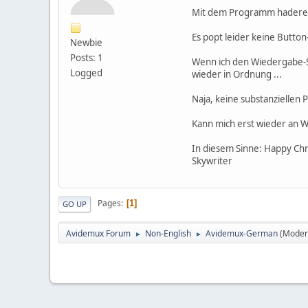
Mit dem Programm hadere ic
Es popt leider keine Button-
Newbie
Posts: 1
Wenn ich den Wiedergabe-Sch
Logged
wieder in Ordnung ...
Naja, keine substanziellen 
Kann mich erst wieder an
In diesem Sinne: Happy Chr
Skywriter
Pages
1
GO UP
Avidemux Forum
Non-English
Avidemux-German
(Moder
►
►