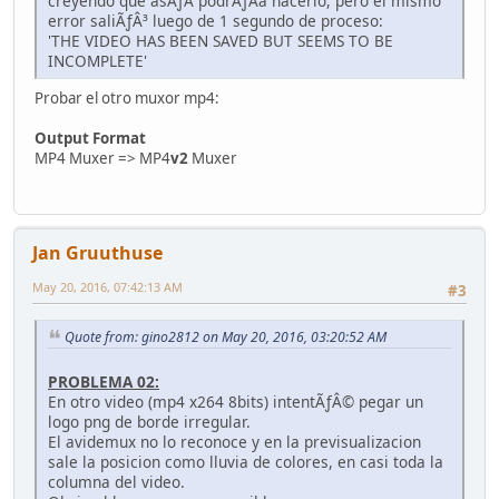
creyendo que asÃƒÂ­ podrÃƒÂ­a hacerlo, pero el mismo
error saliÃƒÂ³ luego de 1 segundo de proceso:
'THE VIDEO HAS BEEN SAVED BUT SEEMS TO BE
INCOMPLETE'
Probar el otro muxor mp4:
Output Format
MP4 Muxer => MP4
v2
Muxer
Jan Gruuthuse
May 20, 2016, 07:42:13 AM
#3
Quote from: gino2812 on May 20, 2016, 03:20:52 AM
PROBLEMA 02:
En otro video (mp4 x264 8bits) intentÃƒÂ© pegar un
logo png de borde irregular.
El avidemux no lo reconoce y en la previsualizacion
sale la posicion como lluvia de colores, en casi toda la
columna del video.