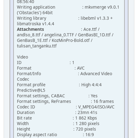
08:56:40
Writing application : mkvmerge v9.0.1
('Obstacles') 64bit
Writing library : libebml v1.3.3 +
libmatroska v1.4.4
Attachments
: Ace.ttf /
andlso_8.ttf / angelina_0.TTF / GenBasBI_1D.ttf /
GenBasB_1E.ttf / KozMinPro-Bold.otf /
tulisan_tanganku.ttf
Video
ID : 1
Format : AVC
Format/Info : Advanced Video
Codec
Format profile : High 4:4:4
Predictive@L5
Format settings, CABAC : Yes
Format settings, ReFrames : 16 frames
Codec ID : V_MPEG4/ISO/AVC
Duration : 23mn 41s
Bit rate : 1 862 Kbps
Width : 1 280 pixels
Height : 720 pixels
Display aspect ratio : 16:9