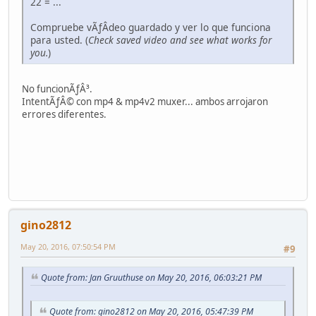
22 = ...
Compruebe vÃƒÂ­deo guardado y ver lo que funciona
para usted. (
Check saved video and see what works for
you.
)
No funcionÃƒÂ³.
IntentÃƒÂ© con mp4 & mp4v2 muxer... ambos arrojaron
errores diferentes.
gino2812
May 20, 2016, 07:50:54 PM
#9
Quote from: Jan Gruuthuse on May 20, 2016, 06:03:21 PM
Quote from: gino2812 on May 20, 2016, 05:47:39 PM