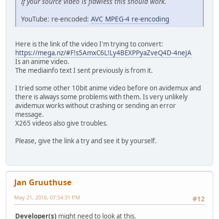
If your source video is flawless this should work.
YouTube: re-encoded:
AVC MPEG-4 re-encoding
Here is the link of the video I'm trying to convert:
https://mega.nz/#F!s5AmxC6L!Ly4BEXPPyaZveQ4D-4neJA
Is an anime video.
The mediainfo text I sent previously is from it.
I tried some other 10bit anime video before on avidemux and
there is always some problems with them. Is very unlikely
avidemux works without crashing or sending an error
message.
X265 videos also give troubles.
Please, give the link a try and see it by yourself.
Jan Gruuthuse
May 21, 2016, 07:54:31 PM
#12
Developer(s)
might need to look at this.