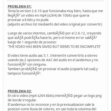
PROBLEMA 01:
Tenia la version 2.6.10 que funcionaba muy bien, hasta que me
llegÃƒÂ³ un video en mp4 (x264) de 10bits que queria
procesar a 8 bits y no pude.
(adjunto archivo txt mediainfo del video original por convertir)
Luego de varios intentos, cambiÃƒÂ© por el 2.6.12, creyendo
que asÃƒÂ­ podrÃƒÂ­a hacerlo, pero el mismo error saliÃƒÂ³
luego de 1 segundo de proceso:
'THE VIDEO HAS BEEN SAVED BUT SEEMS TO BE INCOMPLETE'
El video tiene audio aac 5.1. Intenent'e convertirlo a stereo
usando las 2 opciones de AAC del audio en el avidemux y no
funcionÃƒÂ³ con ninguna.
Tambien probÃƒÂ© sin procesar el audio (copiarlo tal cual) y
tampoco funcionÃƒÂ³.
PROBLEMA 02:
En otro video (mp4 x264 8bits) intentÃƒÂ© pegar un logo png
de borde irregular.
El avidemux no lo reconoce y en la previsualizacion sale la
posicion como lluvia de colores, en casi toda la columna del