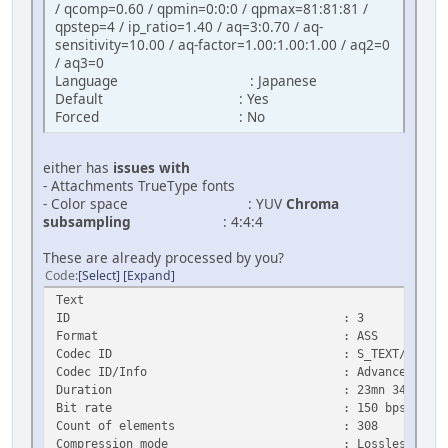
/ qcomp=0.60 / qpmin=0:0:0 / qpmax=81:81:81 /
qpstep=4 / ip_ratio=1.40 / aq=3:0.70 / aq-
sensitivity=10.00 / aq-factor=1.00:1.00:1.00 / aq2=0
/ aq3=0
Language : Japanese
Default : Yes
Forced : No
either has
issues with
- Attachments TrueType fonts
- Color space : YUV
Chroma
subsampling
: 4:4:4
These are already processed by you?
Code
Select
Expand
Text
ID : 3
Format : ASS
Codec ID : S_TEXT/ASS
Codec ID/Info : Advanced Sub Stati
Duration : 23mn 34s
Bit rate : 150 bps
Count of elements : 308
Compression mode : Lossless