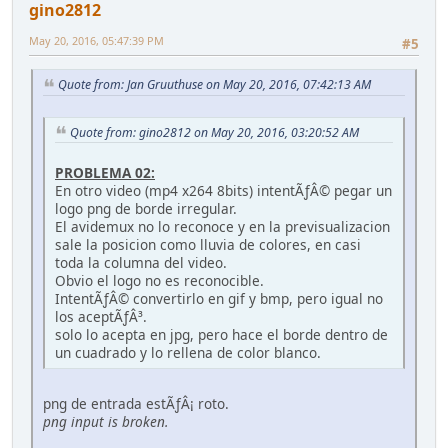
gino2812
May 20, 2016, 05:47:39 PM
#5
Quote from: Jan Gruuthuse on May 20, 2016, 07:42:13 AM
Quote from: gino2812 on May 20, 2016, 03:20:52 AM
PROBLEMA 02:
En otro video (mp4 x264 8bits) intentÃƒÂ© pegar un
logo png de borde irregular.
El avidemux no lo reconoce y en la previsualizacion
sale la posicion como lluvia de colores, en casi
toda la columna del video.
Obvio el logo no es reconocible.
IntentÃƒÂ© convertirlo en gif y bmp, pero igual no
los aceptÃƒÂ³.
solo lo acepta en jpg, pero hace el borde dentro de
un cuadrado y lo rellena de color blanco.
png de entrada estÃƒÂ¡ roto.
png input is broken.