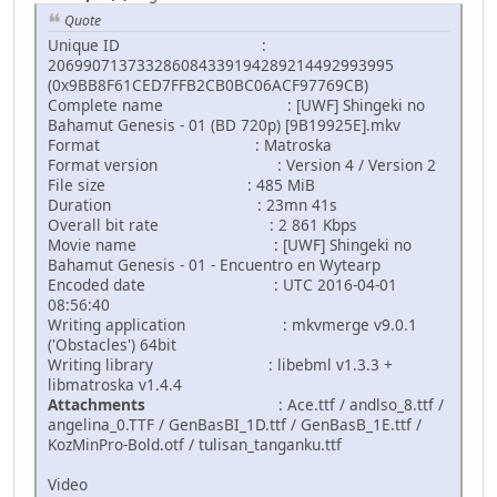
Quote
Unique ID :
206990713733286084339194289214492993995
(0x9BB8F61CED7FFB2CB0BC06ACF97769CB)
Complete name : [UWF] Shingeki no
Bahamut Genesis - 01 (BD 720p) [9B19925E].mkv
Format : Matroska
Format version : Version 4 / Version 2
File size : 485 MiB
Duration : 23mn 41s
Overall bit rate : 2 861 Kbps
Movie name : [UWF] Shingeki no
Bahamut Genesis - 01 - Encuentro en Wytearp
Encoded date : UTC 2016-04-01
08:56:40
Writing application : mkvmerge v9.0.1
('Obstacles') 64bit
Writing library : libebml v1.3.3 +
libmatroska v1.4.4
Attachments
: Ace.ttf / andlso_8.ttf /
angelina_0.TTF / GenBasBI_1D.ttf / GenBasB_1E.ttf /
KozMinPro-Bold.otf / tulisan_tanganku.ttf
Video