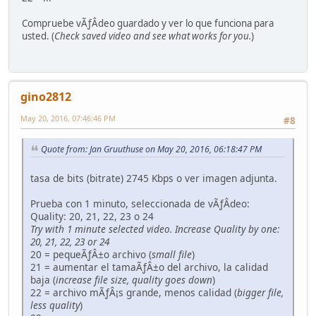
Compruebe vÃƒÂ­deo guardado y ver lo que funciona para
usted. (
Check saved video and see what works for you.
)
gino2812
May 20, 2016, 07:46:46 PM
#8
Quote from: Jan Gruuthuse on May 20, 2016, 06:18:47 PM
tasa de bits (bitrate) 2745 Kbps o ver imagen adjunta.
Prueba con 1 minuto, seleccionada de vÃƒÂ­deo:
Quality: 20, 21, 22, 23 o 24
Try with 1 minute selected video. Increase Quality by one:
20, 21, 22, 23 or 24
20 = pequeÃƒÂ±o archivo (
small file
)
21 = aumentar el tamaÃƒÂ±o del archivo, la calidad
baja (
increase file size, quality goes down
)
22 = archivo mÃƒÂ¡s grande, menos calidad (
bigger file,
less quality
)