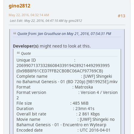
gino2812
May 22, 2016, 04:32:14 AM
#13
Last Edit
: May 22, 2016, 04:47:10 AM by gino2812
Quote from: Jan Gruuthuse on May 21, 2016, 07:54:31 PM
Developer(s)
might need to look at this.
Quote
Unique ID :
206990713733286084339194289214492993995
(0x9BB8F61CED7FFB2CB0BC06ACF97769CB)
Complete name : [UWF] Shingeki
no Bahamut Genesis - 01 (BD 720p) [9B19925E].mkv
Format : Matroska
Format version : Version 4 / Version
2
File size : 485 MiB
Duration : 23mn 41s
Overall bit rate : 2 861 Kbps
Movie name : [UWF] Shingeki no
Bahamut Genesis - 01 - Encuentro en Wytearp
Encoded date : UTC 2016-04-01