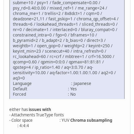
subme=10 / psy=1 / fade_compensate=0.00 /
psy_rd=0.40:0.00 / mixed_ref=1 / me_range=24 /
chroma_me=1 / trellis=2 / 8x8dct=1 / cqm=0 /
deadzone=21,11 / fast_pskip=1 / chroma_qp_offset=4 /
threads=6 / lookahead_threads=1 / sliced_threads=0 /
nr=0 / decimate=1 / interlaced=0 / bluray_compat=0 /
constrained_intra=0 / fgo=0 / bframes=10 /
b_pyramid=2 / b_adapt=2 / b_bias=0 / direct=3 /
weightb=1 / open_gop=0 / weightp=2 / keyint=250 /
keyint_min=23 / scenecut=40 / intra_refresh=0 /
rc_lookahead=60 / rc=crf / mbtree=1 / crf=16.5000 /
qcomp=0.60 / qpmin=0:0:0 / qpmax=81:81:81 /
qpstep=4 / ip_ratio=1.40 / aq=3:0.70 / aq-
sensitivity=10.00 / aq-factor=1.00:1.00:1.00 / aq2=0 /
aq3=0
Language : Japanese
Default : Yes
Forced : No
either has
issues with
- Attachments TrueType fonts
- Color space : YUV
Chroma subsampling
: 4:4:4