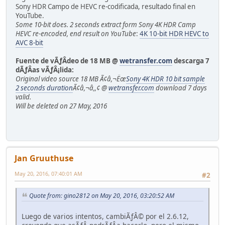
Sony HDR Campo de HEVC re-codificada, resultado final en
YouTube.
Some 10-bit does. 2 seconds extract form Sony 4K HDR Camp
HEVC re-encoded, end result on YouTube
:
4K 10-bit HDR HEVC to
AVC 8-bit
Fuente de vÃƒÂ­deo de 18 MB @
wetransfer.com
descarga 7
dÃƒÂ­as vÃƒÂ¡lida:
Original video source 18 MB Ã¢â,¬Ëœ
Sony 4K HDR 10 bit sample
2 seconds duration
Ã¢â,¬â,,¢ @
wetransfer.com
download 7 days
valid.
Will be deleted on 27 May, 2016
Jan Gruuthuse
May 20, 2016, 07:40:01 AM
#2
Quote from: gino2812 on May 20, 2016, 03:20:52 AM
Luego de varios intentos, cambiÃƒÂ© por el 2.6.12,