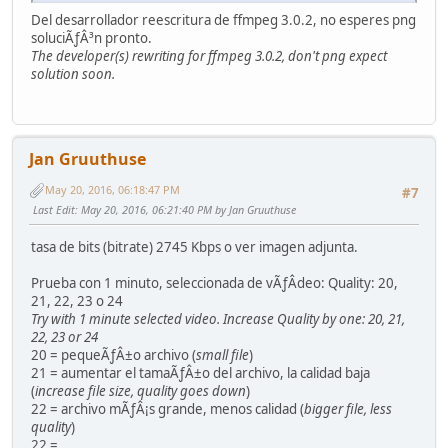
Del desarrollador reescritura de ffmpeg 3.0.2, no esperes png
soluciÃƒÂ³n pronto.
The developer(s) rewriting for ffmpeg 3.0.2, don't png expect
solution soon.
Jan Gruuthuse
May 20, 2016, 06:18:47 PM
#7
Last Edit
: May 20, 2016, 06:21:40 PM by Jan Gruuthuse
tasa de bits (bitrate) 2745 Kbps o ver imagen adjunta.
Prueba con 1 minuto, seleccionada de vÃƒÂ­deo: Quality: 20,
21, 22, 23 o 24
Try with 1 minute selected video. Increase Quality by one: 20, 21,
22, 23 or 24
20 = pequeÃƒÂ±o archivo (
small file
)
21 = aumentar el tamaÃƒÂ±o del archivo, la calidad baja
(
increase file size, quality goes down
)
22 = archivo mÃƒÂ¡s grande, menos calidad (
bigger file, less
quality
)
22 = ...