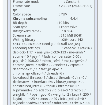
Frame rate mode : Constant
Frame rate : 23.976 (24000/1001)
fps
Color space : YUV
Chroma subsampling
: 4:4:4
Bit depth : 10 bits
Scan type : Progressive
Bits/(Pixel*Frame) : 0.084
Stream size : 315 MiB (65%)
Writing library : x264 core 142
r2431+42 c69a006 tMod [10-bit@all X86_64]
Encoding settings : cabac=1 / ref=16 /
deblock=1:1:1 / analyse=0x3:0x133 / me=umh /
subme=10 / psy=1 / fade_compensate=0.00 /
psy_rd=0.40:0.00 / mixed_ref=1 / me_range=24 /
chroma_me=1 / trellis=2 / 8x8dct=1 / cqm=0 /
deadzone=21,11 / fast_pskip=1 /
chroma_qp_offset=4 / threads=6 /
lookahead_threads=1 / sliced_threads=0 / nr=0 /
decimate=1 / interlaced=0 / bluray_compat=0 /
constrained_intra=0 / fgo=0 / bframes=10 /
b_pyramid=2 / b_adapt=2 / b_bias=0 / direct=3 /
weightb=1 / open_gop=0 / weightp=2 / keyint=250 /
keyint_min=23 / scenecut=40 / intra_refresh=0 /
rc_lookahead=60 / rc=crf / mbtree=1 / crf=16.5000