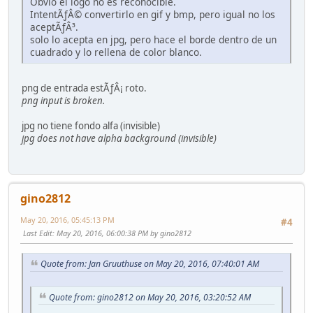
Obvio el logo no es reconocible.
IntentÃƒÂ© convertirlo en gif y bmp, pero igual no los
aceptÃƒÂ³.
solo lo acepta en jpg, pero hace el borde dentro de un
cuadrado y lo rellena de color blanco.
png de entrada estÃƒÂ¡ roto.
png input is broken.
jpg no tiene fondo alfa (invisible)
jpg does not have alpha background (invisible)
gino2812
May 20, 2016, 05:45:13 PM
#4
Last Edit
: May 20, 2016, 06:00:38 PM by gino2812
Quote from: Jan Gruuthuse on May 20, 2016, 07:40:01 AM
Quote from: gino2812 on May 20, 2016, 03:20:52 AM