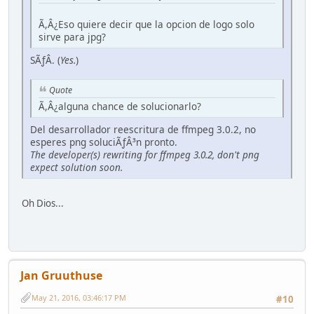
Ã,Â¿Eso quiere decir que la opcion de logo solo
sirve para jpg?
SÃƒÂ­. (
Yes.
)
Quote
Ã,Â¿alguna chance de solucionarlo?
Del desarrollador reescritura de ffmpeg 3.0.2, no
esperes png soluciÃƒÂ³n pronto.
The developer(s) rewriting for ffmpeg 3.0.2, don't png
expect solution soon.
Oh Dios...
Jan Gruuthuse
May 21, 2016, 03:46:17 PM
#10