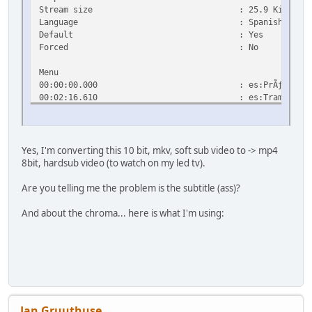
Stream size : 25.9 KiB (0%)
Language : Spanish
Default : Yes
Forced : No
Menu
00:00:00.000 : es:PrÃƒÂ³logo
00:02:16.610 : es:Trama
00:21:55.000 : es:CrÃƒÂ©dito
00:23:25.000 : es:EpÃƒÂ­logo
Yes, I'm converting this 10 bit, mkv, soft sub video to -> mp4
8bit, hardsub video (to watch on my led tv).
Are you telling me the problem is the subtitle (ass)?
And about the chroma... here is what I'm using:
Jan Gruuthuse