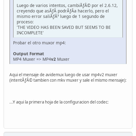
Luego de varios intentos, cambiÃƒÂ© por el 2.6.12,
creyendo que asÃƒÂ­ podrÃƒÂ­a hacerlo, pero el
mismo error saliÃƒÂ³ luego de 1 segundo de
proceso:
'THE VIDEO HAS BEEN SAVED BUT SEEMS TO BE
INCOMPLETE'
Probar el otro muxor mp4:
Output Format
MP4 Muxer => MP4
v2
Muxer
Aqui el mensaje de avidemux luego de usar mp4v2 muxer
(intentÃƒÂ© tambien con mkv muxer y sale el mismo mensaje):
...Y aqui la primera hoja de la configuracion del codec: