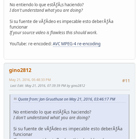
No entiendo lo que estÃƒÂ¡s haciendo?
I don't understand what you are doing?
Si su fuente de vÃƒÂ­deo es impecable esto deberÃƒÂ­a
funcionar
If your source video is flawless this should work.
YouTube: re-encoded:
AVC MPEG-4 re-encoding
gino2812
May 21, 2016, 05:48:33 PM
#11
Last Edit
: May 21, 2016, 07:39:39 PM by gino2812
Quote from: Jan Gruuthuse on May 21, 2016, 03:46:17 PM
No entiendo lo que estÃƒÂ¡s haciendo?
I don't understand what you are doing?
Si su fuente de vÃƒÂ­deo es impecable esto deberÃƒÂ­a
funcionar