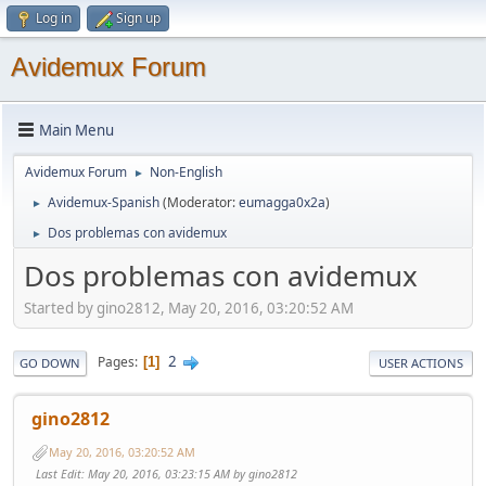
Log in
Sign up
Avidemux Forum
Main Menu
Avidemux Forum
Non-English
►
Avidemux-Spanish
(Moderator:
eumagga0x2a
)
►
Dos problemas con avidemux
►
Dos problemas con avidemux
Started by gino2812, May 20, 2016, 03:20:52 AM
2
Pages
1
GO DOWN
USER ACTIONS
gino2812
May 20, 2016, 03:20:52 AM
Last Edit
: May 20, 2016, 03:23:15 AM by gino2812