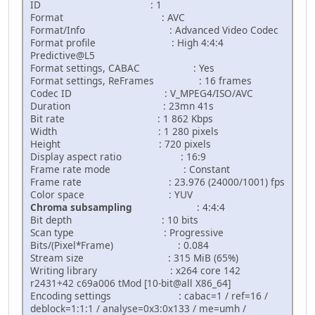
ID : 1
Format : AVC
Format/Info : Advanced Video Codec
Format profile : High 4:4:4
Predictive@L5
Format settings, CABAC : Yes
Format settings, ReFrames : 16 frames
Codec ID : V_MPEG4/ISO/AVC
Duration : 23mn 41s
Bit rate : 1 862 Kbps
Width : 1 280 pixels
Height : 720 pixels
Display aspect ratio : 16:9
Frame rate mode : Constant
Frame rate : 23.976 (24000/1001) fps
Color space : YUV
Chroma subsampling
: 4:4:4
Bit depth : 10 bits
Scan type : Progressive
Bits/(Pixel*Frame) : 0.084
Stream size : 315 MiB (65%)
Writing library : x264 core 142
r2431+42 c69a006 tMod [10-bit@all X86_64]
Encoding settings : cabac=1 / ref=16 /
deblock=1:1:1 / analyse=0x3:0x133 / me=umh /