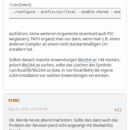
Code
Select
./configure --prefix=/usr/local --enable-shared --enable-
ausführen, keine weiteren Argumente (eventuell auch PIC
weglassen). PATH ergänzt man nur dann, wenn man z.B. einen
anderen Compiler an einem nicht standardmäßigen Ort
installiert hat.
Sollten danach manche Anwendungen
libx264.so
.148 meinen,
jedoch
libx264.so
suchen, sollte das Löschen des Symlinks
/usr/local/lib/libx264.so (bzw. in /usr/local/lib64) die eigene
x264-Installation vor solchen Anwendungen verstecken.
treki
May 03, 2018, 11:50:33 AM
#22
Ok. Werde heute abend mal testen. Sollte dies dann auch das
Problem der Revision (wird nicht angezeigt mit MediaInfo)