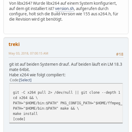
Von libx264? Wurde libx264 auf einem System konfiguriert,
auf dem git installiert ist?
version.sh
, aufgerufen durch
configure, holt sich die Build-Version wie 155 aus x264.h, für
die Revision wird git benötigt.
treki
May 03, 2018, 07:00:15 AM
#18
git ist auf beiden Systemen drauf. Auf beiden läuft ein LM 18.3
mate 64bit.
Habe x264 wie folgt compiliert:
Code
Select
git -C x264 pull 2> /dev/null || git clone --depth 1 http
cd x264 && \
PATH="$HOME/bin:$PATH" PKG_CONFIG_PATH="$HOME/ffmpeg_buil
PATH="$HOME/bin:$PATH" make && \
make install
[code]