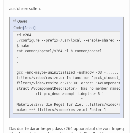
ausführen sollen.
Quote
Code
Select
cd x264
./configure --prefix=/usr/local --enable-shared --enable
$ make
cat common/opencl/x264-cl.h common/opencl.....
.
.
.
gcc -Wno-maybe-uninitialized -Wshadow -O3 -......
filters/video/resize.c: In function 'pick_closest_suppor
filters/video/resize.c:215:30: error: 'AVComponentDescr
struct AVComponentDescriptor}' has no member named 'dept
if( pix_desc->comp[i].depth > 8 )
^
Makefile:277: die Regel für Ziel ,,filters/video/resize.
make: *** [filters/video/resize.o] Fehler 1
Das dürfte daran liegen, dass x264 optional auf die von ffmpeg