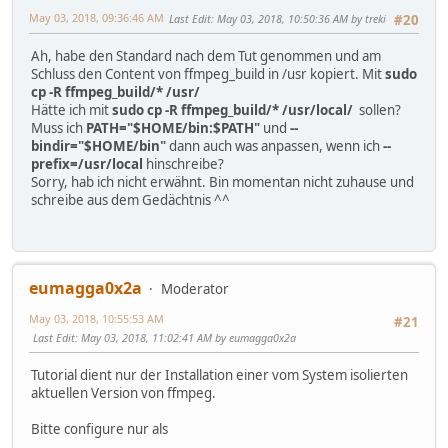
May 03, 2018, 09:36:46 AM
Last Edit
: May 03, 2018, 10:50:36 AM by treki
#20
Ah, habe den Standard nach dem Tut genommen und am
Schluss den Content von ffmpeg_build in /usr kopiert. Mit
sudo
cp -R ffmpeg_build/* /usr/
Hätte ich mit
sudo cp -R ffmpeg_build/* /usr/local/
sollen?
Muss ich
PATH="$HOME/bin:$PATH"
und
--
bindir="$HOME/bin"
dann auch was anpassen, wenn ich
--
prefix=/usr/local
hinschreibe?
Sorry, hab ich nicht erwähnt. Bin momentan nicht zuhause und
schreibe aus dem Gedächtnis ^^
eumagga0x2a
Moderator
May 03, 2018, 10:55:53 AM
#21
Last Edit
: May 03, 2018, 11:02:41 AM by eumagga0x2a
Tutorial dient nur der Installation einer vom System isolierten
aktuellen Version von ffmpeg.
Bitte configure nur als