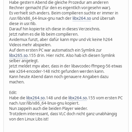
Habe gestern Abend die gleiche Prozedur am anderen
Rechner gemacht (für den es eigentlich vorgesehn war).
Es verhielt sich anders. Beim compilieren suchte er immer in
/usr/lib/x86_64-linux-gnu nach der
libx264.so
und übersah
diese in usr/lib.
Darauf hin kopierte ich diese in dieses Verzeichnis.
Jetzt nahm es die lib beim compilieren.
Avidemux funzt, aber dafür kann mpv und vlc keine h264
Videos mehr abspielen.
Auf dem ersten PC war automatisch ein Symlink zur
libx265.so
.155 drin. Hier nicht. Also hab ich diesen Symlink
selber angelegt.
Jetzt meldet mpv aber, dass in der libavcodec-ffmpeg-56 etwas
wie x264-encoder-148 nicht gefunden werden kann.
Kann heute Abend dann noch genauere Angaben dazu
machen.
Edit:
Habe die
libx264.so
.148 und die
libx264.so
.155 vom ersten PC
nach /usr/lib/x86_64-linux-gnu kopiert.
Nun zappeln auch die beiden Player wieder.
Trotzdem interessant, dass VLC doch nicht ganz unabhängig
von den Linux Libs ist!