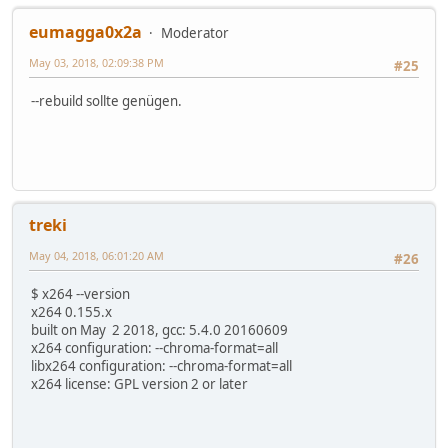
eumagga0x2a
Moderator
May 03, 2018, 02:09:38 PM
#25
--rebuild sollte genügen.
treki
May 04, 2018, 06:01:20 AM
#26
$ x264 --version
x264 0.155.x
built on May 2 2018, gcc: 5.4.0 20160609
x264 configuration: --chroma-format=all
libx264 configuration: --chroma-format=all
x264 license: GPL version 2 or later