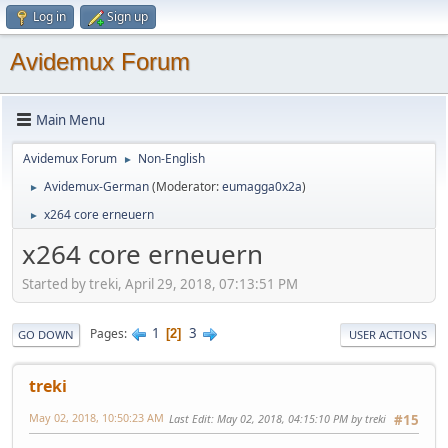
Log in
Sign up
Avidemux Forum
Main Menu
Avidemux Forum
Non-English
►
Avidemux-German
(Moderator:
eumagga0x2a
)
►
x264 core erneuern
►
x264 core erneuern
Started by treki, April 29, 2018, 07:13:51 PM
1
3
Pages
2
GO DOWN
USER ACTIONS
treki
May 02, 2018, 10:50:23 AM
Last Edit
: May 02, 2018, 04:15:10 PM by treki
#15