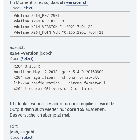
Im Moment ist es so, dass
sh
version.sh
Code
Select
#define X264_REV 2901
#define X264_REV_DIFF 0
#define X264_VERSION " r2901 7d0ff22"
#define X264_POINTVER "0.155.2901 7d0ff22"
ausgibt.
x264 --version
jedoch
Code
Select
x264 0.155.x
built on May 2 2018, gcc: 5.4.0 20160609
x264 configuration: --chroma-format=all
libx264 configuration: --chroma-format=all
x264 license: GPL version 2 or later
Ich denke, wenn ich Avidemux nun compiliere, wird der
Output dann auch wieder nur
core 155
ausgeben.
Das versuche ich aber jetzt mal.
Edit:
Jeah, es geht.
Code
Select