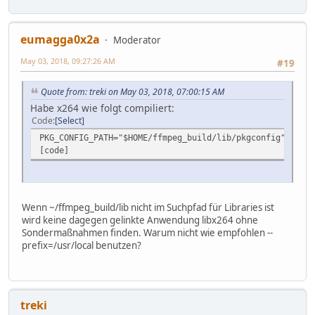
eumagga0x2a
Moderator
May 03, 2018, 09:27:26 AM
#19
Quote from: treki on May 03, 2018, 07:00:15 AM
Habe x264 wie folgt compiliert:
Code
Select
PKG_CONFIG_PATH="$HOME/ffmpeg_build/lib/pkgconfig" ./con
[code]
Wenn ~/ffmpeg_build/lib nicht im Suchpfad für Libraries ist
wird keine dagegen gelinkte Anwendung libx264 ohne
Sondermaßnahmen finden. Warum nicht wie empfohlen --
prefix=/usr/local benutzen?
treki