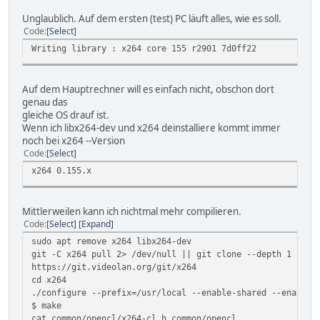
Unglaublich. Auf dem ersten (test) PC läuft alles, wie es soll.
Code
Select
Writing library : x264 core 155 r2901 7d0ff22
Auf dem Hauptrechner will es einfach nicht, obschon dort
genau das
gleiche OS drauf ist.
Wenn ich libx264-dev und x264 deinstalliere kommt immer
noch bei x264 --Version
Code
Select
x264 0.155.x
Mittlerweilen kann ich nichtmal mehr compilieren.
Code
Select
Expand
sudo apt remove x264 libx264-dev
git -C x264 pull 2> /dev/null || git clone --depth 1
https://git.videolan.org/git/x264
cd x264
./configure --prefix=/usr/local --enable-shared --enable-
$ make
cat common/opencl/x264-cl.h common/opencl.....