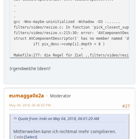
.
.
.
gcc -Wno-maybe-uninitialized -Wshadow -O3 -......
filters/video/resize.c: In function 'pick_closest_support
filters/video/resize.c:215:30: error: 'AVComponentDescrip
struct AVComponentDescriptor}' has no member named 'depth
if( pix_desc->comp[i].depth > 8 )
^
Makefile:277: die Regel für Ziel ,,filters/video/resize.o
make: *** [filters/video/resize.o] Fehler 1
Irgendwelche Ideen?
eumagga0x2a
Moderator
May 04, 2018, 06:36:55 PM
#27
Quote from: treki on May 04, 2018, 06:01:20 AM
Mittlerweilen kann ich nichtmal mehr compilieren.
Code
Select