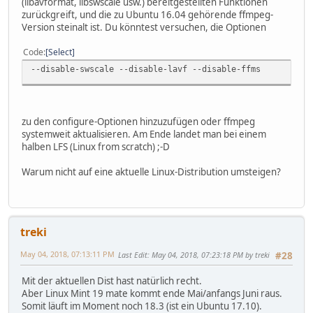
(libavformat, libswscale usw.) bereitgestellten Funktionen
zurückgreift, und die zu Ubuntu 16.04 gehörende ffmpeg-
Version steinalt ist. Du könntest versuchen, die Optionen
Code
Select
--disable-swscale --disable-lavf --disable-ffms
zu den configure-Optionen hinzuzufügen oder ffmpeg
systemweit aktualisieren. Am Ende landet man bei einem
halben LFS (Linux from scratch) ;-D
Warum nicht auf eine aktuelle Linux-Distribution umsteigen?
treki
May 04, 2018, 07:13:11 PM
Last Edit
: May 04, 2018, 07:23:18 PM by treki
#28
Mit der aktuellen Dist hast natürlich recht.
Aber Linux Mint 19 mate kommt ende Mai/anfangs Juni raus.
Somit läuft im Moment noch 18.3 (ist ein Ubuntu 17.10).