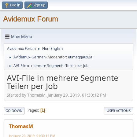
Log in
Sign up
Avidemux Forum
Main Menu
Avidemux Forum
Non-English
►
Avidemux-German
(Moderator:
eumagga0x2a
)
►
AVI-File in mehrere Segmente Teilen per Job
►
AVI-File in mehrere Segmente
Teilen per Job
Started by ThomasM, January 29, 2019, 01:30:12 PM
Pages
1
GO DOWN
USER ACTIONS
ThomasM
January 29, 2019, 01:30:12 PM