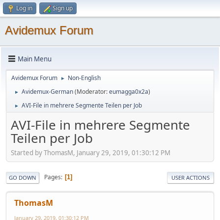
Log in
Sign up
Avidemux Forum
Main Menu
Avidemux Forum
Non-English
►
Avidemux-German
(Moderator:
eumagga0x2a
)
►
AVI-File in mehrere Segmente Teilen per Job
►
AVI-File in mehrere Segmente
Teilen per Job
Started by ThomasM, January 29, 2019, 01:30:12 PM
Pages
1
GO DOWN
USER ACTIONS
ThomasM
January 29, 2019, 01:30:12 PM