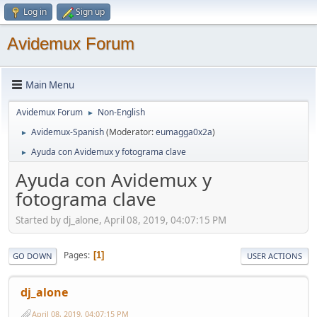
Log in
Sign up
Avidemux Forum
Main Menu
Avidemux Forum
Non-English
►
Avidemux-Spanish
(Moderator:
eumagga0x2a
)
►
Ayuda con Avidemux y fotograma clave
►
Ayuda con Avidemux y
fotograma clave
Started by dj_alone, April 08, 2019, 04:07:15 PM
Pages
1
GO DOWN
USER ACTIONS
dj_alone
April 08, 2019, 04:07:15 PM