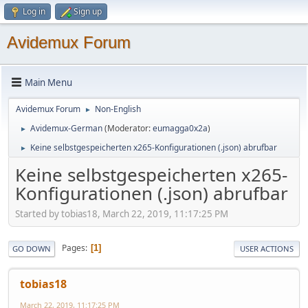
Log in
Sign up
Avidemux Forum
Main Menu
Avidemux Forum
Non-English
►
Avidemux-German
(Moderator:
eumagga0x2a
)
►
Keine selbstgespeicherten x265-Konfigurationen (.json) abrufbar
►
Keine selbstgespeicherten x265-
Konfigurationen (.json) abrufbar
Started by tobias18, March 22, 2019, 11:17:25 PM
Pages
1
GO DOWN
USER ACTIONS
tobias18
March 22, 2019, 11:17:25 PM