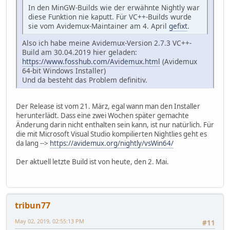
In den MinGW-Builds wie der erwähnte Nightly war
diese Funktion nie kaputt. Für VC++-Builds wurde
sie vom Avidemux-Maintainer am 4. April
gefixt
.
Also ich habe meine Avidemux-Version 2.7.3 VC++-
Build am 30.04.2019 hier geladen:
https://www.fosshub.com/Avidemux.html
(Avidemux
64-bit Windows Installer)
Und da besteht das Problem definitiv.
Der Release ist vom 21. März, egal wann man den Installer
herunterlädt. Dass eine zwei Wochen später gemachte
Änderung darin nicht enthalten sein kann, ist nur natürlich. Für
die mit Microsoft Visual Studio kompilierten Nightlies geht es
da lang -->
https://avidemux.org/nightly/vsWin64/
Der aktuell letzte Build ist von heute, den 2. Mai.
tribun77
May 02, 2019, 02:55:13 PM
#11