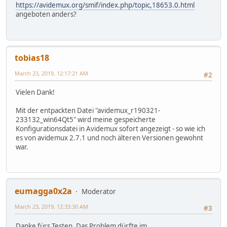
https://avidemux.org/smif/index.php/topic,18653.0.html
angeboten anders?
tobias18
March 23, 2019, 12:17:21 AM
#2
Vielen Dank!
Mit der entpackten Datei "avidemux_r190321-
233132_win64Qt5" wird meine gespeicherte
Konfigurationsdatei in Avidemux sofort angezeigt - so wie ich
es von avidemux 2.7.1 und noch älteren Versionen gewohnt
war.
eumagga0x2a
Moderator
March 23, 2019, 12:33:30 AM
#3
Danke fürs Testen. Das Problem dürfte im