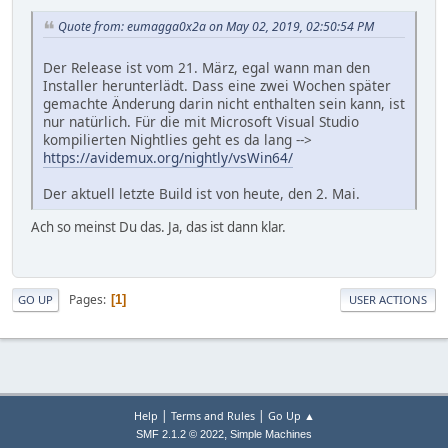
Quote from: eumagga0x2a on May 02, 2019, 02:50:54 PM
Der Release ist vom 21. März, egal wann man den
Installer herunterlädt. Dass eine zwei Wochen später
gemachte Änderung darin nicht enthalten sein kann, ist
nur natürlich. Für die mit Microsoft Visual Studio
kompilierten Nightlies geht es da lang -->
https://avidemux.org/nightly/vsWin64/
Der aktuell letzte Build ist von heute, den 2. Mai.
Ach so meinst Du das. Ja, das ist dann klar.
Pages
1
GO UP
USER ACTIONS
|
|
Help
Terms and Rules
Go Up ▲
,
SMF 2.1.2 © 2022
Simple Machines