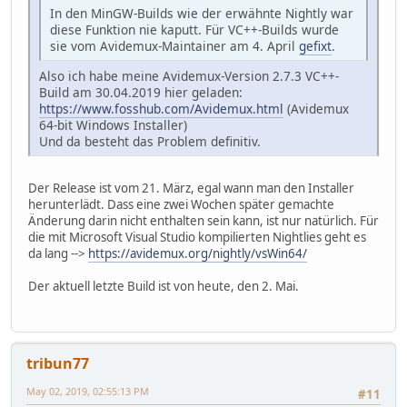
In den MinGW-Builds wie der erwähnte Nightly war
diese Funktion nie kaputt. Für VC++-Builds wurde
sie vom Avidemux-Maintainer am 4. April
gefixt
.
Also ich habe meine Avidemux-Version 2.7.3 VC++-
Build am 30.04.2019 hier geladen:
https://www.fosshub.com/Avidemux.html
(Avidemux
64-bit Windows Installer)
Und da besteht das Problem definitiv.
Der Release ist vom 21. März, egal wann man den Installer
herunterlädt. Dass eine zwei Wochen später gemachte
Änderung darin nicht enthalten sein kann, ist nur natürlich. Für
die mit Microsoft Visual Studio kompilierten Nightlies geht es
da lang -->
https://avidemux.org/nightly/vsWin64/
Der aktuell letzte Build ist von heute, den 2. Mai.
tribun77
May 02, 2019, 02:55:13 PM
#11