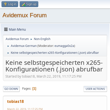
Log in
Sign up
Avidemux Forum
Main Menu
Avidemux Forum
Non-English
►
Avidemux-German
(Moderator:
eumagga0x2a
)
►
Keine selbstgespeicherten x265-Konfigurationen (.json) abrufbar
►
Keine selbstgespeicherten x265-
Konfigurationen (.json) abrufbar
Started by tobias18, March 22, 2019, 11:17:25 PM
Pages
1
GO DOWN
USER ACTIONS
tobias18
March 22, 2019, 11:17:25 PM