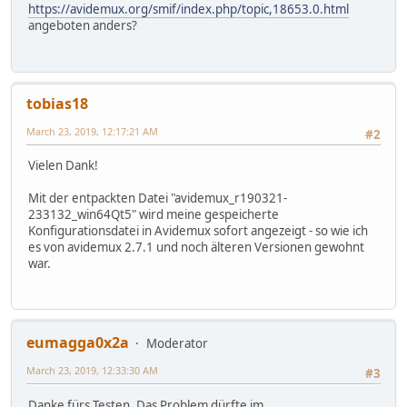
https://avidemux.org/smif/index.php/topic,18653.0.html
angeboten anders?
tobias18
March 23, 2019, 12:17:21 AM
#2
Vielen Dank!
Mit der entpackten Datei "avidemux_r190321-
233132_win64Qt5" wird meine gespeicherte
Konfigurationsdatei in Avidemux sofort angezeigt - so wie ich
es von avidemux 2.7.1 und noch älteren Versionen gewohnt
war.
eumagga0x2a
Moderator
March 23, 2019, 12:33:30 AM
#3
Danke fürs Testen. Das Problem dürfte im