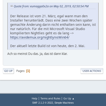
Quote from: eumagga0x2a on May 02, 2019, 02:50:54 PM
Der Release ist vom 21. März, egal wann man den
Installer herunterlädt. Dass eine zwei Wochen später
gemachte Änderung darin nicht enthalten sein kann, ist
nur natürlich. Für die mit Microsoft Visual Studio
kompilierten Nightlies geht es da lang -->
https://avidemux.org/nightly/vsWin64/
Der aktuell letzte Build ist von heute, den 2. Mai.
Ach so meinst Du das. Ja, das ist dann klar.
Pages
1
GO UP
USER ACTIONS
|
|
Help
Terms and Rules
Go Up ▲
,
SMF 2.1.2 © 2022
Simple Machines