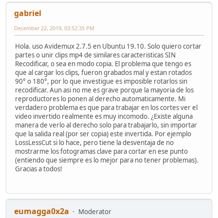
gabriel
December 22, 2019, 03:52:35 PM
Hola. uso Avidemux 2.7.5 en Ubuntu 19.10. Solo quiero cortar
partes o unir clips mp4 de similares caracteristicas SIN
Recodificar, o sea en modo copia. El problema que tengo es
que al cargar los clips, fueron grabados mal y estan rotados
90° o 180°, por lo que investigue es imposible rotarlos sin
recodificar. Aun asi no me es grave porque la mayoria de los
reproductores lo ponen al derecho automaticamente. Mi
verdadero problema es que para trabajar en los cortes ver el
video invertido realmente es muy incomodo. ¿Existe alguna
manera de verlo al derecho solo para trabajarlo, sin importar
que la salida real (por ser copia) este invertida. Por ejemplo
LossLessCut si lo hace, pero tiene la desventaja de no
mostrarme los fotogramas clave para cortar en ese punto
(entiendo que siempre es lo mejor para no tener problemas).
Gracias a todos!
eumagga0x2a
Moderator