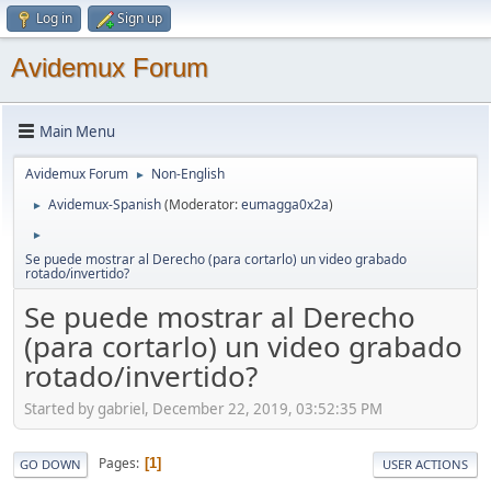
Log in
Sign up
Avidemux Forum
Main Menu
Avidemux Forum
Non-English
►
Avidemux-Spanish
(Moderator:
eumagga0x2a
)
►
►
Se puede mostrar al Derecho (para cortarlo) un video grabado
rotado/invertido?
Se puede mostrar al Derecho
(para cortarlo) un video grabado
rotado/invertido?
Started by gabriel, December 22, 2019, 03:52:35 PM
Pages
1
GO DOWN
USER ACTIONS