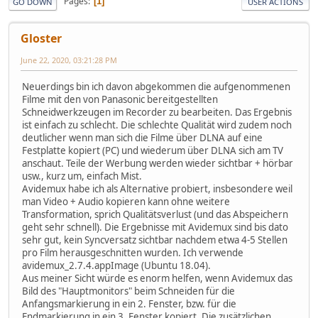
Pages
1
GO DOWN
USER ACTIONS
Gloster
June 22, 2020, 03:21:28 PM
Neuerdings bin ich davon abgekommen die aufgenommenen
Filme mit den von Panasonic bereitgestellten
Schneidwerkzeugen im Recorder zu bearbeiten. Das Ergebnis
ist einfach zu schlecht. Die schlechte Qualität wird zudem noch
deutlicher wenn man sich die Filme über DLNA auf eine
Festplatte kopiert (PC) und wiederum über DLNA sich am TV
anschaut. Teile der Werbung werden wieder sichtbar + hörbar
usw., kurz um, einfach Mist.
Avidemux habe ich als Alternative probiert, insbesondere weil
man Video + Audio kopieren kann ohne weitere
Transformation, sprich Qualitätsverlust (und das Abspeichern
geht sehr schnell). Die Ergebnisse mit Avidemux sind bis dato
sehr gut, kein Syncversatz sichtbar nachdem etwa 4-5 Stellen
pro Film herausgeschnitten wurden. Ich verwende
avidemux_2.7.4.appImage (Ubuntu 18.04).
Aus meiner Sicht würde es enorm helfen, wenn Avidemux das
Bild des "Hauptmonitors" beim Schneiden für die
Anfangsmarkierung in ein 2. Fenster, bzw. für die
Endmarkierung in ein 3. Fenster kopiert. Die zusätzlichen