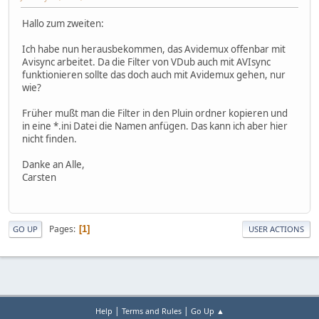
Hallo zum zweiten:
Ich habe nun herausbekommen, das Avidemux offenbar mit
Avisync arbeitet. Da die Filter von VDub auch mit AVIsync
funktionieren sollte das doch auch mit Avidemux gehen, nur
wie?
Früher mußt man die Filter in den Pluin ordner kopieren und
in eine *.ini Datei die Namen anfügen. Das kann ich aber hier
nicht finden.
Danke an Alle,
Carsten
Pages
1
GO UP
USER ACTIONS
|
|
Help
Terms and Rules
Go Up ▲