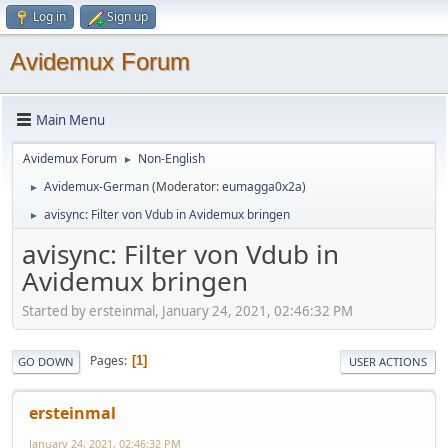
Log in
Sign up
Avidemux Forum
Main Menu
Avidemux Forum
Non-English
►
Avidemux-German
(Moderator:
eumagga0x2a
)
►
avisync: Filter von Vdub in Avidemux bringen
►
avisync: Filter von Vdub in
Avidemux bringen
Started by ersteinmal, January 24, 2021, 02:46:32 PM
Pages
1
GO DOWN
USER ACTIONS
ersteinmal
January 24, 2021, 02:46:32 PM