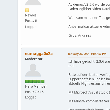
Avidemux V2.5.6 wurde von
Laden jeglicher Video-Datei 
Newbie
Wer kann mir einen Tipp ge
Posts: 6
Anbei mal das aktuelle Admi
Logged
Gruß, Andreas
eumagga0x2a
January 26, 2021, 01:47:50 PM
Moderator
Ich habe gedacht, 2.
5
.6 wä
mehr.
Bitte auf den letzten verf
Support gefallen und ich hab
aktuelle Nightlies ausführ
Hero Member
Posts: 7,415
Mit Microsoft Visual Studio
Logged
Mit MinGW kompilierte Ver