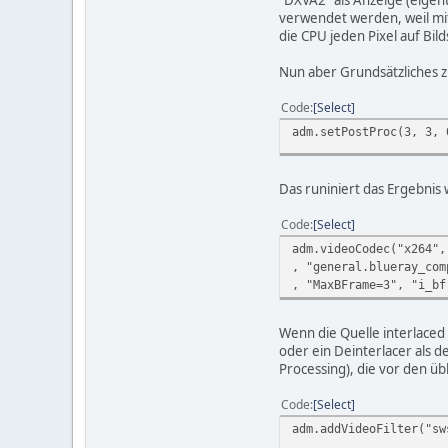
verwendet werden, weil mit
die CPU jeden Pixel auf Bil
Nun aber Grundsätzliches z
Code
Select
adm.setPostProc(3, 3, 
Das runiniert das Ergebnis 
Code
Select
adm.videoCodec("x264",
, "general.blueray_com
, "MaxBFrame=3", "i_bf
Wenn die Quelle interlaced
oder ein Deinterlacer als d
Processing), die vor den übli
Code
Select
adm.addVideoFilter("sw