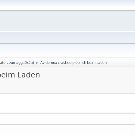
ator:
eumagga0x2a
)
Avidemux crashed plötzlich beim Laden
►
 beim Laden
M