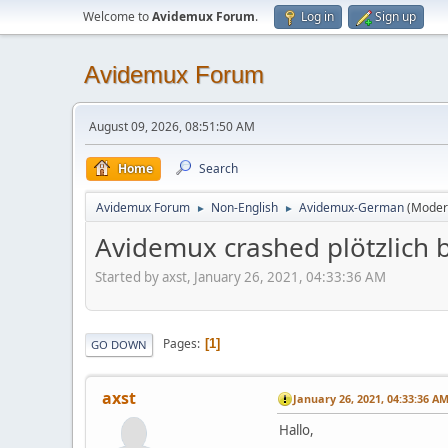
Welcome to
Avidemux Forum
.
Log in
Sign up
Avidemux Forum
August 09, 2026, 08:51:50 AM
Home
Search
Avidemux Forum
Non-English
Avidemux-German
(Moder
►
►
Avidemux crashed plötzlich
Started by axst, January 26, 2021, 04:33:36 AM
Pages
1
GO DOWN
axst
January 26, 2021, 04:33:36 A
Hallo,