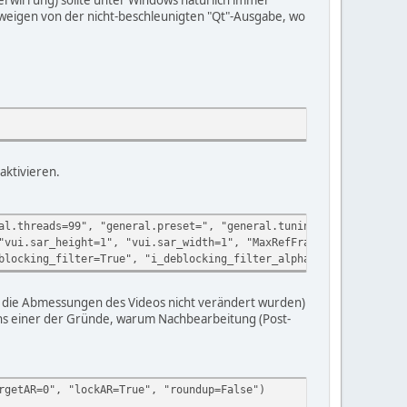
hweigen von der nicht-beschleunigten "Qt"-Ausgabe, wo
aktivieren.
al.threads=99", "general.preset=", "general.tuning=", "general.p
"vui.sar_height=1", "vui.sar_width=1", "MaxRefFrames=3", "MinIdr
blocking_filter=True", "i_deblocking_filter_alphac0=0", "i_deblo
enn die Abmessungen des Videos nicht verändert wurden)
igens einer der Gründe, warum Nachbearbeitung (Post-
rgetAR=0", "lockAR=True", "roundup=False")