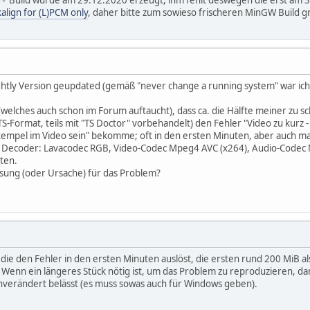
+ Build wurde am 29.12.2020 erzeugt, ihm fehlt deswegen die erst am 3
kalign for (L)PCM only
, daher bitte zum sowieso frischeren MinGW Build g
nightly Version geupdated (gemäß "never change a running system" war ich
 (welches auch schon im Forum auftaucht), dass ca. die Hälfte meiner zu
TS-Format, teils mit "TS Doctor" vorbehandelt) den Fehler "Video zu kurz -
stempel im Video sein" bekomme; oft in den ersten Minuten, aber auch mal
eo Decoder: Lavacodec RGB, Video-Codec Mpeg4 AVC (x264), Audio-Codec
ten.
Lösung (oder Ursache) für das Problem?
, die den Fehler in den ersten Minuten auslöst, die ersten rund 200 MiB
 Wenn ein längeres Stück nötig ist, um das Problem zu reproduzieren, dan
nverändert belässt (es muss sowas auch für Windows geben).