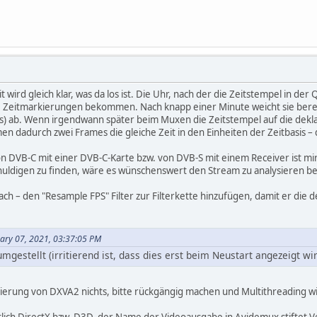
wird gleich klar, was da los ist. Die Uhr, nach der die Zeitstempel in der Q
Zeitmarkierungen bekommen. Nach knapp einer Minute weicht sie bereit
fps) ab. Wenn irgendwann später beim Muxen die Zeitstempel auf die dekl
dadurch zwei Frames die gleiche Zeit in den Einheiten der Zeitbasis – d
 DVB-C mit einer DVB-C-Karte bzw. von DVB-S mit einem Receiver ist mir
digen zu finden, wäre es wünschenswert den Stream zu analysieren b
fach – den "Resample FPS" Filter zur Filterkette hinzufügen, damit er die
uary 07, 2021, 03:37:05 PM
gestellt (irritierend ist, dass dies erst beim Neustart angezeigt wir
vierung von DXVA2 nichts, bitte rückgängig machen und Multithreading wi
tlich DirectX bzw. D3D, der Name der Videoausgabe in Avidemux stiftet V