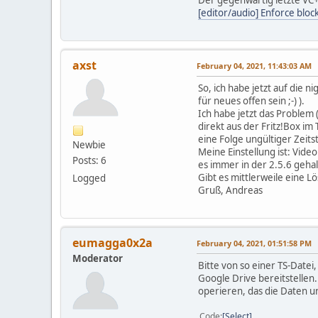
Der gegenwärtig letzte VC+
[editor/audio] Enforce bloc
axst
February 04, 2021, 11:43:03 AM
So, ich habe jetzt auf die 
für neues offen sein ;-) ).
Ich habe jetzt das Problem
direkt aus der Fritz!Box im 
eine Folge ungültiger Zeit
Newbie
Meine Einstellung ist: Vid
Posts: 6
es immer in der 2.5.6 gehal
Gibt es mittlerweile eine 
Logged
Gruß, Andreas
eumagga0x2a
February 04, 2021, 01:51:58 PM
Moderator
Bitte von so einer TS-Datei
Google Drive bereitstellen.
operieren, das die Daten u
Code
Select