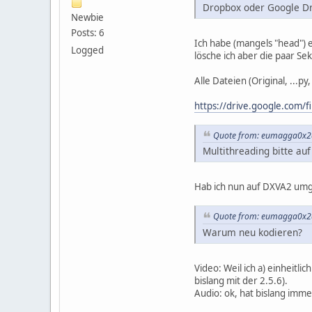
Dropbox oder Google Dri
Newbie
Posts: 6
Ich habe (mangels "head") e
Logged
lösche ich aber die paar Se
Alle Dateien (Original, ...py
https://drive.google.com/
Quote from: eumagga0x2a
Multithreading bitte au
Hab ich nun auf DXVA2 umges
Quote from: eumagga0x2a
Warum neu kodieren?
Video: Weil ich a) einheitli
bislang mit der 2.5.6).
Audio: ok, hat bislang imme