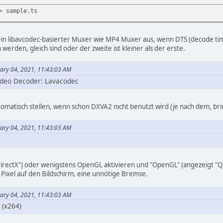
> sample.ts
ein libavcodec-basierter Muxer wie MP4 Muxer aus, wenn DTS (decode ti
rden, gleich sind oder der zweite ist kleiner als der erste.
uary 04, 2021, 11:43:03 AM
Video Decoder: Lavacodec
utomatisch stellen, wenn schon DXVA2 nicht benutzt wird (je nach dem, br
uary 04, 2021, 11:43:03 AM
DirectX") oder wenigstens OpenGL aktivieren und "OpenGL" (angezeigt "Qt
 Pixel auf den Bildschirm, eine unnötige Bremse.
uary 04, 2021, 11:43:03 AM
 (x264)