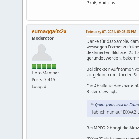
Gruß, Andreas
eumagga0x2a
February 07, 2021, 09:05:43 PM
Moderator
Danke für das Sample, damit 
weswegen Frames zu frühe 
deklarierten Bildrate (25 
gerundet werden, bekommen 
Bei direkten Aufnahmen von
Hero Member
vorgekommen. Um den Schul
Posts: 7,415
Die Abhilfe ist denkbar ein
Logged
Bilder erzwingt.
Quote from: axst on Febr
Hab ich nun auf DXVA2 um
Bei MPEG-2 bringt die Akti
"DXVA2" als Anzeige (eigen