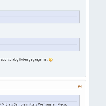
urationsdialog flöten gegangen ist
#4
200 MiB als Sample mittels WeTransfer, Mega,