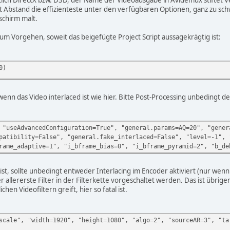
 Abstand die effizienteste unter den verfügbaren Optionen, ganz zu sc
dschirm malt.
um Vorgehen, soweit das beigefügte Project Script aussagekrägtig ist:
0)
wenn das Video interlaced ist wie hier. Bitte Post-Processing unbedingt de
 "useAdvancedConfiguration=True", "general.params=AQ=20", "gener
patibility=False", "general.fake_interlaced=False", "level=-1", 
rame_adaptive=1", "i_bframe_bias=0", "i_bframe_pyramid=2", "b_de
 ist, sollte unbedingt entweder Interlacing im Encoder aktiviert (nur w
er allererste Filter in der Filterkette vorgeschaltet werden. Das ist übr
chen Videofiltern greift, hier so fatal ist.
scale", "width=1920", "height=1080", "algo=2", "sourceAR=3", "ta