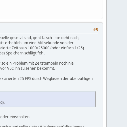
#5
uelle gesetzt sind, geht falsch – sie geht nach,
s erheblich um eine Millisekunde von der
arierte Zeitbasis 1000/25000 (oder einfach 1/25)
as Speichern schlägt fehl.
 so ein Problem mit Zeitstempeln noch nie
evor VLC ihn zu sehen bekommt.
 deklarierten 25 FPS durch Weglassen der überzähligen
d).
eder einschalten.
erwirrung) sollte unter Windows natürlich immer