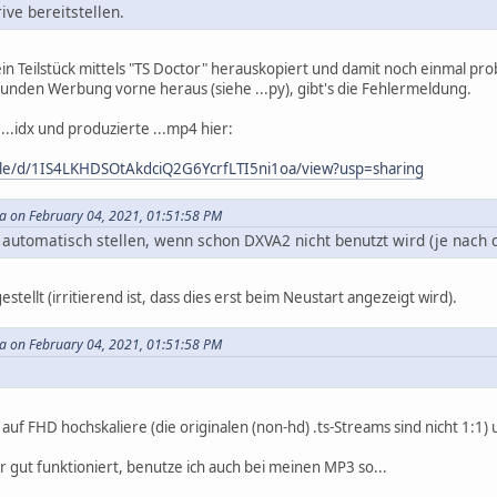
ve bereitstellen.
in Teilstück mittels "TS Doctor" herauskopiert und damit noch einmal pro
kunden Werbung vorne heraus (siehe ...py), gibt's die Fehlermeldung.
, ...idx und produzierte ...mp4 hier:
file/d/1IS4LKHDSOtAkdciQ2G6YcrfLTI5ni1oa/view?usp=sharing
 on February 04, 2021, 01:51:58 PM
f automatisch stellen, wenn schon DXVA2 nicht benutzt wird (je nach
tellt (irritierend ist, dass dies erst beim Neustart angezeigt wird).
 on February 04, 2021, 01:51:58 PM
ch auf FHD hochskaliere (die originalen (non-hd) .ts-Streams sind nicht 1:
r gut funktioniert, benutze ich auch bei meinen MP3 so...