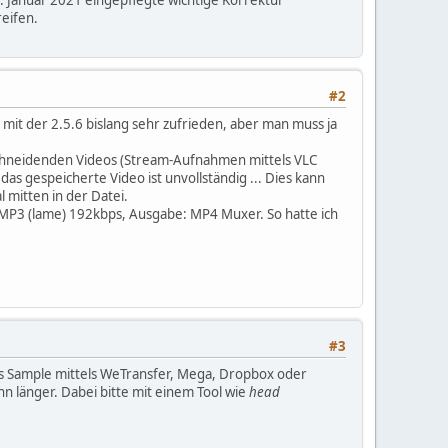
. Januar 2021 eingepflegte wichtige Korrektur
reifen.
#2
 mit der 2.5.6 bislang sehr zufrieden, aber man muss ja
 schneidenden Videos (Stream-Aufnahmen mittels VLC
 das gespeicherte Video ist unvollständig ... Dies kann
 mitten in der Datei.
 MP3 (lame) 192kbps, Ausgabe: MP4 Muxer. So hatte ich
#3
 als Sample mittels WeTransfer, Mega, Dropbox oder
n länger. Dabei bitte mit einem Tool wie
head