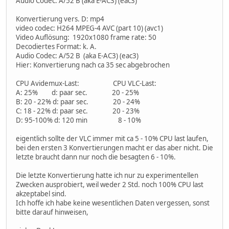
Audio Codec: A/52 B (aka E-AC3) (eac3)
Konvertierung vers. D: mp4
video codec: H264 MPEG-4 AVC (part 10) (avc1)
Video Auflösung: 1920x1080 frame rate: 50
Decodiertes Format: k. A.
Audio Codec: A/52 B (aka E-AC3) (eac3)
Hier: Konvertierung nach ca 35 sec abgebrochen
CPU Avidemux-Last: CPU VLC-Last:
A: 25% d: paar sec. 20 - 25%
B: 20 - 22% d: paar sec. 20 - 24%
C: 18 - 22% d: paar sec. 20 - 23%
D: 95-100% d: 120 min 8 - 10%
eigentlich sollte der VLC immer mit ca 5 - 10% CPU last laufen,
bei den ersten 3 Konvertierungen macht er das aber nicht. Die
letzte braucht dann nur noch die besagten 6 - 10%.
Die letzte Konvertierung hatte ich nur zu experimentellen
Zwecken ausprobiert, weil weder 2 Std. noch 100% CPU last
akzeptabel sind.
Ich hoffe ich habe keine wesentlichen Daten vergessen, sonst
bitte darauf hinweisen,