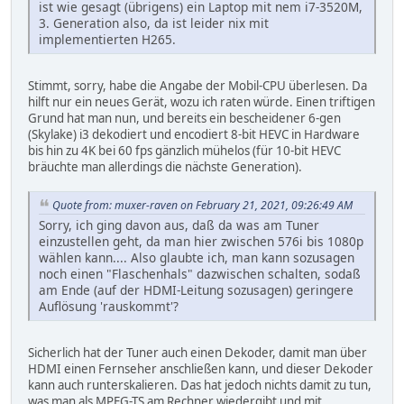
ist wie gesagt (übrigens) ein Laptop mit nem i7-3520M,
3. Generation also, da ist leider nix mit
implementierten H265.
Stimmt, sorry, habe die Angabe der Mobil-CPU überlesen. Da
hilft nur ein neues Gerät, wozu ich raten würde. Einen triftigen
Grund hat man nun, und bereits ein bescheidener 6-gen
(Skylake) i3 dekodiert und encodiert 8-bit HEVC in Hardware
bis hin zu 4K bei 60 fps gänzlich mühelos (für 10-bit HEVC
bräuchte man allerdings die nächste Generation).
Quote from: muxer-raven on February 21, 2021, 09:26:49 AM
Sorry, ich ging davon aus, daß da was am Tuner
einzustellen geht, da man hier zwischen 576i bis 1080p
wählen kann.... Also glaubte ich, man kann sozusagen
noch einen "Flaschenhals" dazwischen schalten, sodaß
am Ende (auf der HDMI-Leitung sozusagen) geringere
Auflösung 'rauskommt'?
Sicherlich hat der Tuner auch einen Dekoder, damit man über
HDMI einen Fernseher anschließen kann, und dieser Dekoder
kann auch runterskalieren. Das hat jedoch nichts damit zu tun,
was man als MPEG-TS am Rechner wiedergibt und mit