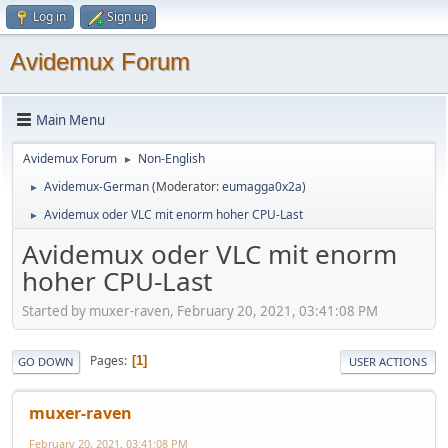
Log in
Sign up
Avidemux Forum
Main Menu
Avidemux Forum
Non-English
►
Avidemux-German
(Moderator:
eumagga0x2a
)
►
Avidemux oder VLC mit enorm hoher CPU-Last
►
Avidemux oder VLC mit enorm
hoher CPU-Last
Started by muxer-raven, February 20, 2021, 03:41:08 PM
Pages
1
GO DOWN
USER ACTIONS
muxer-raven
February 20, 2021, 03:41:08 PM