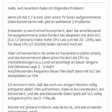
Hallo, seit neuestem habe ich folgendes Problem:
wenn ich mit 2.7.6 eine über einen TV-Tuner aufgenommene
Datei konvertieren will, gibt es wahlweise 2 Probleme:
Entweder es wird schnell konvertiert, aber die anschliessend
herausgekommene Datei fordert bei abspielen mit dem VLC
[3.0.12 Vetinari] relativ hohe CPU-Last (um die 20 - 25%), was
für diese CPU (i7-3520M) leider ziemlich hoch ist!
Oder ich konvertiere mit anderen Parametern (siehe unten),
und das konvertieren allein schon fordert die CPU zu
Höchstleistungen (s.u.) und veranschlagt an Dauer längere
Zeit (Windows sagt: 2 - 3 std)!!!
Anschliessendes Abspielen dieser files läuft dann mit VLC bei
akzeptablen ca 10%
Ich erinnere mich, daß das noch vor einigen Wochen völlig
entspannt ablief, Film aufnehmen, Datei in Avi reinstecken, Avi
konvertiert, und die anschliessende Datei spielt auf VLC völlig
entspannt (CPU: bei 5 -15%) ab.
Könnte mir jemand erklären, was da los ist, und wie es wieder
'entspannter' wird?